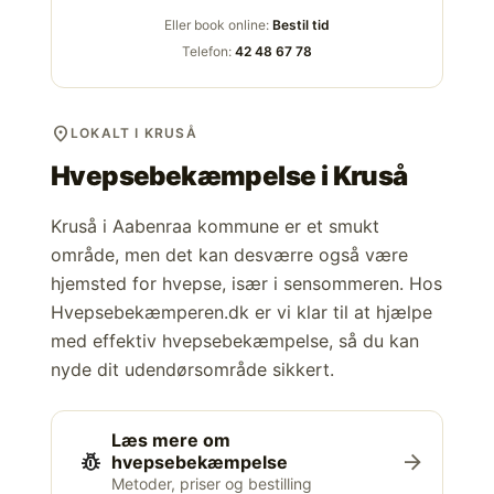
Eller book online:
Bestil tid
Telefon:
42 48 67 78
location_on
LOKALT I KRUSÅ
Hvepsebekæmpelse i
Kruså
Kruså i Aabenraa kommune er et smukt
område, men det kan desværre også være
hjemsted for hvepse, især i sensommeren. Hos
Hvepsebekæmperen.dk er vi klar til at hjælpe
med effektiv hvepsebekæmpelse, så du kan
nyde dit udendørsområde sikkert.
Læs mere om
pest_control
arrow_forward
hvepsebekæmpelse
Metoder, priser og bestilling