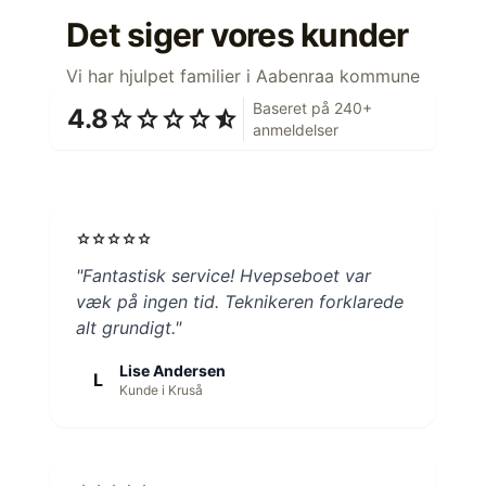
Det siger vores kunder
Vi har hjulpet familier i Aabenraa kommune
Baseret på 240+
4.8
star
star
star
star
star_half
anmeldelser
star
star
star
star
star
"Fantastisk service! Hvepseboet var
væk på ingen tid. Teknikeren forklarede
alt grundigt."
Lise Andersen
L
Kunde i Kruså