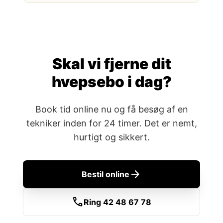
Skal vi fjerne dit
hvepsebo i dag?
Book tid online nu og få besøg af en
tekniker inden for 24 timer. Det er nemt,
hurtigt og sikkert.
arrow_forward
Bestil online
call
Ring 42 48 67 78