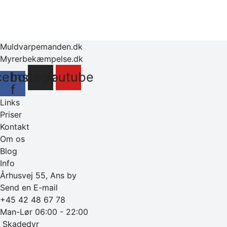
Muldvarpemanden.dk
Myrerbekæmpelse.dk
cebook-
Instagram
Youtube
f
Links
Priser
Kontakt
Om os
Blog
Info
Århusvej 55, Ans by
Send en E-mail
+45 42 48 67 78
Man-Lør 06:00 - 22:00
‎ Skadedyr