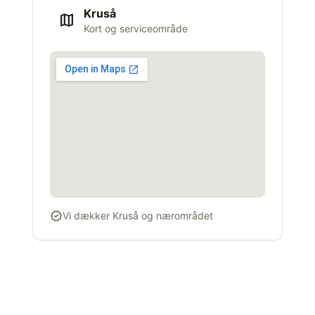
Kruså
map
Kort og serviceområde
verified
Vi dækker Kruså og nærområdet