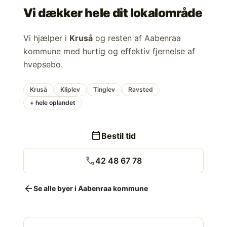
Vi dækker hele dit lokalområde
Vi hjælper i
Kruså
og resten af Aabenraa
kommune med hurtig og effektiv fjernelse af
hvepsebo.
Kruså
Kliplev
Tinglev
Ravsted
+ hele oplandet
calendar_today
Bestil tid
call
42 48 67 78
arrow_back
Se alle byer i Aabenraa kommune