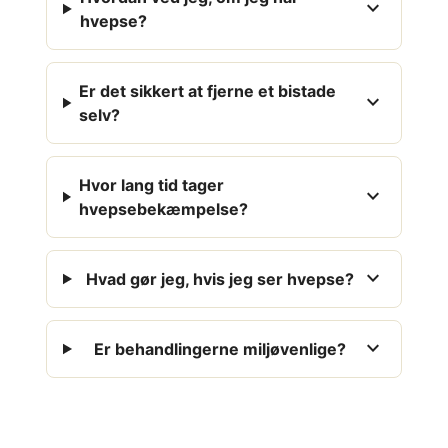
expand_more
hvepse?
Er det sikkert at fjerne et bistade
expand_more
selv?
Hvor lang tid tager
expand_more
hvepsebekæmpelse?
expand_more
Hvad gør jeg, hvis jeg ser hvepse?
expand_more
Er behandlingerne miljøvenlige?