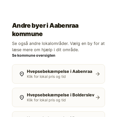
Andre byer i
Aabenraa
kommune
Se også andre lokalområder. Vælg en by for at
læse mere om hjælp i dit område.
Se kommune oversigten
Hvepsebekæmpelse i Aabenraa
location_on
arrow_forward
Klik for lokal pris og tid
Hvepsebekæmpelse i Bolderslev
location_on
arrow_forward
Klik for lokal pris og tid