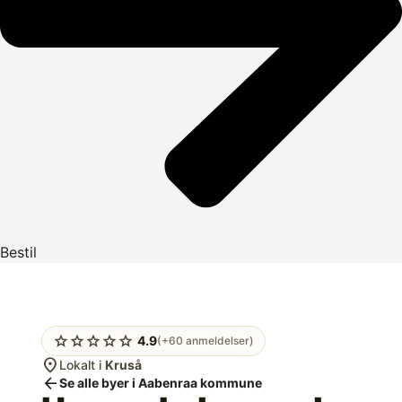
Bestil
star
star
star
star
star
4.9
(+60 anmeldelser)
location_on
Lokalt i
Kruså
arrow_back
Se alle byer i Aabenraa kommune