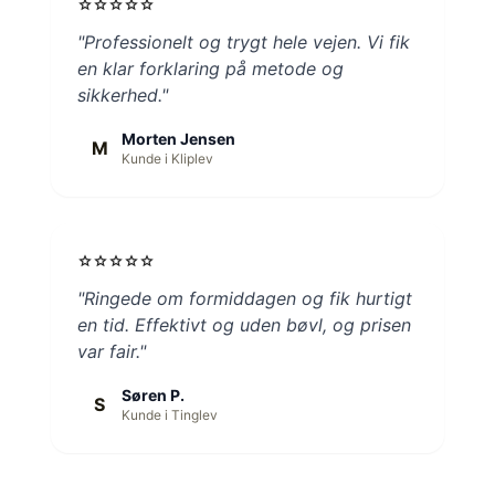
star
star
star
star
star
"Professionelt og trygt hele vejen. Vi fik
en klar forklaring på metode og
sikkerhed."
Morten Jensen
M
Kunde i Kliplev
star
star
star
star
star
"Ringede om formiddagen og fik hurtigt
en tid. Effektivt og uden bøvl, og prisen
var fair."
Søren P.
S
Kunde i Tinglev