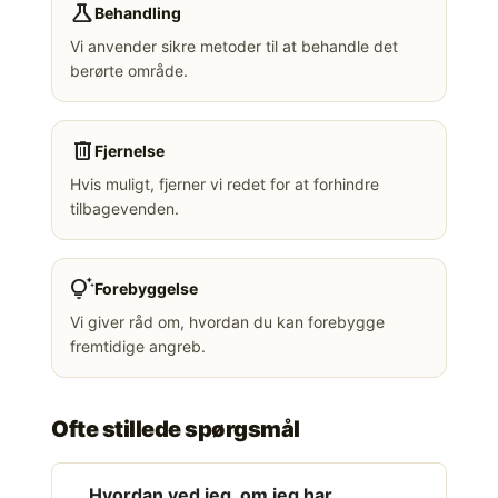
science
Behandling
Vi anvender sikre metoder til at behandle det
berørte område.
delete
Fjernelse
Hvis muligt, fjerner vi redet for at forhindre
tilbagevenden.
tips_and_updates
Forebyggelse
Vi giver råd om, hvordan du kan forebygge
fremtidige angreb.
Ofte stillede spørgsmål
Hvordan ved jeg, om jeg har