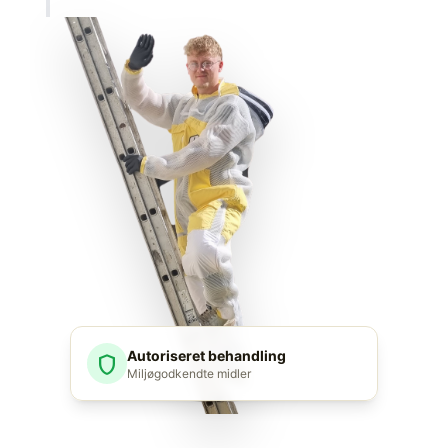
Autoriseret behandling
shield
Miljøgodkendte midler