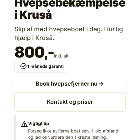
Hvepsebekæmpelse
i
Kruså
Slip af med hvepseboet i dag. Hurtig
hjælp i Kruså.
800,-
inkl. alt
verified
1 måneds garanti
arrow_forward
Book hvepsefjerner nu
Kontakt og priser
warning
Vigtigt tip
Forsøg ikke at fjerne boet selv. Hold afstand
og lad os vurdere den sikreste løsning.