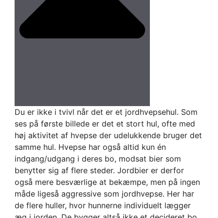
Du er ikke i tvivl når det er et jordhvepsehul. Som
ses på første billede er det et stort hul, ofte med
høj aktivitet af hvepse der udelukkende bruger det
samme hul. Hvepse har også altid kun én
indgang/udgang i deres bo, modsat bier som
benytter sig af flere steder. Jordbier er derfor
også mere besværlige at bekæmpe, men på ingen
måde ligeså aggressive som jordhvepse. Her har
de flere huller, hvor hunnerne individuelt lægger
æg i jorden. De bygger altså ikke et decideret bo,