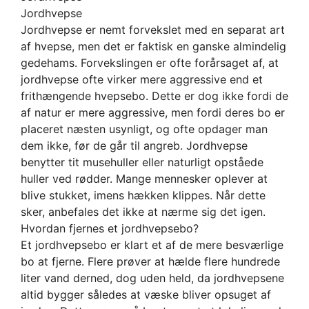
Jordhvepse
Jordhvepse er nemt forvekslet med en separat art
af hvepse, men det er faktisk en ganske almindelig
gedehams. Forvekslingen er ofte forårsaget af, at
jordhvepse ofte virker mere aggressive end et
frithængende hvepsebo. Dette er dog ikke fordi de
af natur er mere aggressive, men fordi deres bo er
placeret næsten usynligt, og ofte opdager man
dem ikke, før de går til angreb. Jordhvepse
benytter tit musehuller eller naturligt opståede
huller ved rødder. Mange mennesker oplever at
blive stukket, imens hækken klippes. Når dette
sker, anbefales det ikke at nærme sig det igen.
Hvordan fjernes et jordhvepsebo?
Et jordhvepsebo er klart et af de mere besværlige
bo at fjerne. Flere prøver at hælde flere hundrede
liter vand derned, dog uden held, da jordhvepsene
altid bygger således at væske bliver opsuget af