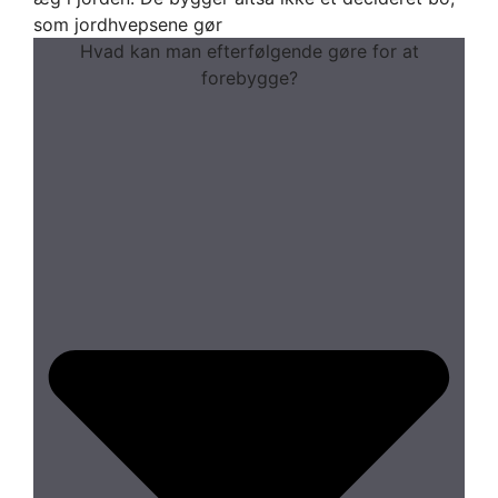
som jordhvepsene gør
Hvad kan man efterfølgende gøre for at
forebygge?