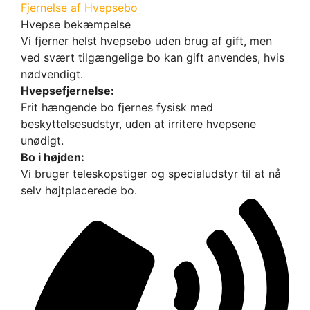
Fjernelse af Hvepsebo
Hvepse bekæmpelse
Vi
fjerner
helst
hvepsebo
uden
brug
af
gift,
men
ved
svært
tilgængelige
bo
kan
gift
anvendes,
hvis
nødvendigt.
Hvepsefjernelse:
Frit
hængende
bo
fjernes
fysisk
med
beskyttelsesudstyr,
uden
at
irritere
hvepsene
unødigt.
Bo
i
højden:
Vi
bruger
teleskopstiger
og
specialudstyr
til
at
nå
selv
højtplacerede
bo.