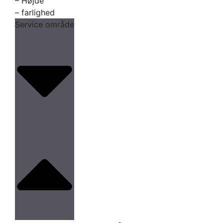
– Højde
– farlighed
Service område