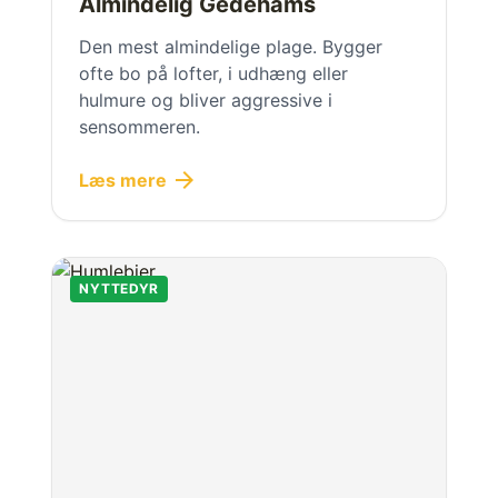
Almindelig Gedehams
Den mest almindelige plage. Bygger
ofte bo på lofter, i udhæng eller
hulmure og bliver aggressive i
sensommeren.
arrow_forward
Læs mere
NYTTEDYR