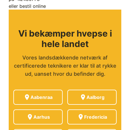
eller bestil online
Vi bekæmper hvepse i
hele landet
Vores landsdækkende netværk af
certificerede teknikere er klar til at rykke
ud, uanset hvor du befinder dig.
location_on
location_on
Aabenraa
Aalborg
location_on
location_on
Aarhus
Fredericia