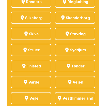
location_on
location_on
Randers
Ringkøbing
location_on
location_on
Silkeborg
Skanderborg
location_on
location_on
Skive
Støvring
location_on
location_on
Struer
Syddjurs
location_on
location_on
Thisted
Tønder
location_on
location_on
Varde
Vejen
location_on
location_on
Vejle
Vesthimmerland