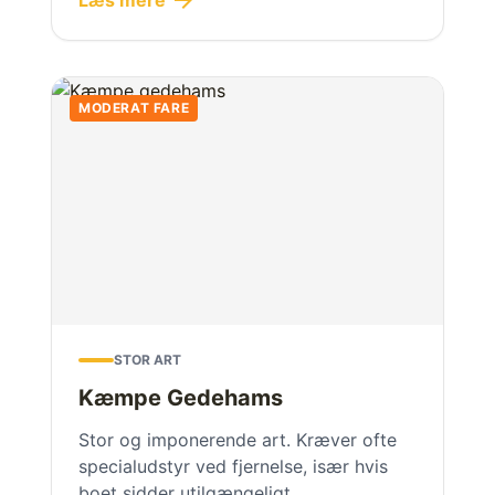
arrow_forward
Læs mere
MODERAT FARE
STOR ART
Kæmpe Gedehams
Stor og imponerende art. Kræver ofte
specialudstyr ved fjernelse, især hvis
boet sidder utilgængeligt.