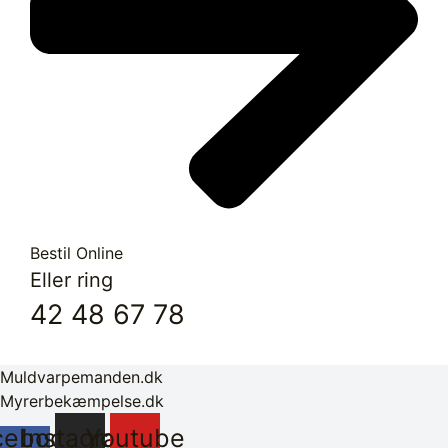
Bestil Online
Eller ring
42 48 67 78
Muldvarpemanden.dk
Myrerbekæmpelse.dk
cebook-
Instagram
Youtube