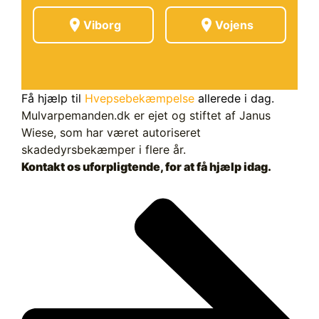
location_on
location_on
Viborg
Vojens
Få hjælp til
Hvepsebekæmpelse
allerede i dag.
Mulvarpemanden.dk er ejet og stiftet af Janus
Wiese, som har været autoriseret
skadedyrsbekæmper i flere år.
Kontakt os uforpligtende, for at få hjælp idag.