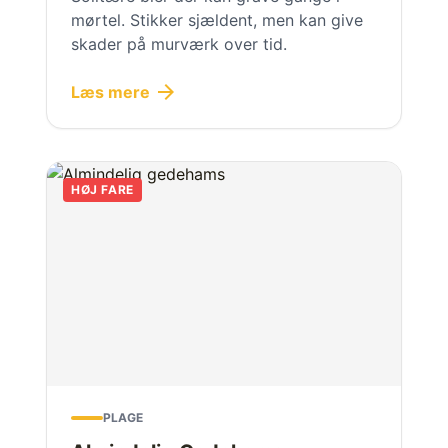
mørtel. Stikker sjældent, men kan give
skader på murværk over tid.
arrow_forward
Læs mere
HØJ FARE
PLAGE