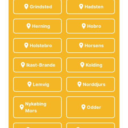
location_on
location_on
Grindsted
Hadsten
location_on
location_on
Herning
Hobro
location_on
location_on
Holstebro
Horsens
location_on
location_on
Ikast-Brande
Kolding
location_on
location_on
Lemvig
Norddjurs
Nykøbing
location_on
location_on
Odder
Mors