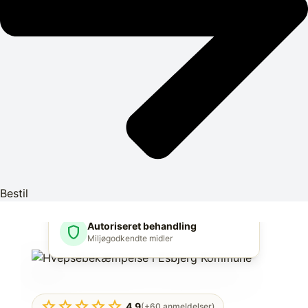
Bestil
Autoriseret behandling
shield
Miljøgodkendte midler
star
star
star
star
star
4.9
(+60 anmeldelser)