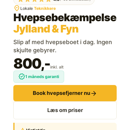
location_on
Lokale
Teknikkere
Hvepse­bekæmpelse
Jylland & Fyn
Slip af med hvepseboet i dag. Ingen
skjulte gebyrer.
800,-
inkl. alt
verified
1 måneds garanti
arrow_forward
Book hvepsefjerner nu
Læs om priser