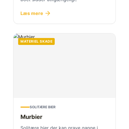
arrow_forward
Læs mere
MATERIEL SKADE
SOLITÆRE BIER
Murbier
Solitære bier der kan grave gange i