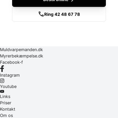
call
Ring 42 48 67 78
Muldvarpemanden.dk
Myrerbekæmpelse.dk
Facebook-f
Instagram
Youtube
Links
Priser
Kontakt
Om os