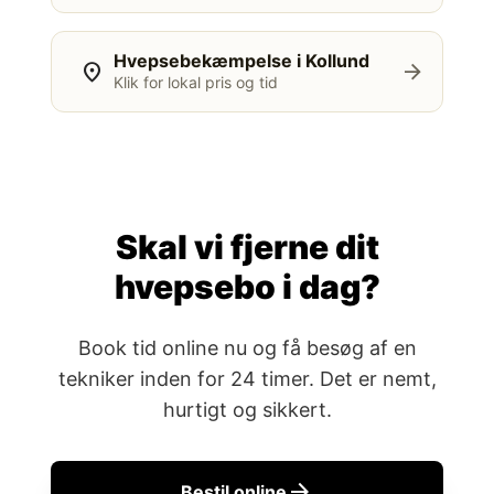
Hvepsebekæmpelse i Kollund
location_on
arrow_forward
Klik for lokal pris og tid
Skal vi fjerne dit
hvepsebo i dag?
Book tid online nu og få besøg af en
tekniker inden for 24 timer. Det er nemt,
hurtigt og sikkert.
arrow_forward
Bestil online