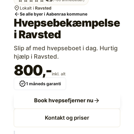
location_on
Lokalt i
Ravsted
arrow_back
Se alle byer i Aabenraa kommune
Hvepsebekæmpelse
i
Ravsted
Slip af med hvepseboet i dag. Hurtig
hjælp i Ravsted.
800,-
inkl. alt
verified
1 måneds garanti
arrow_forward
Book hvepsefjerner nu
Kontakt og priser