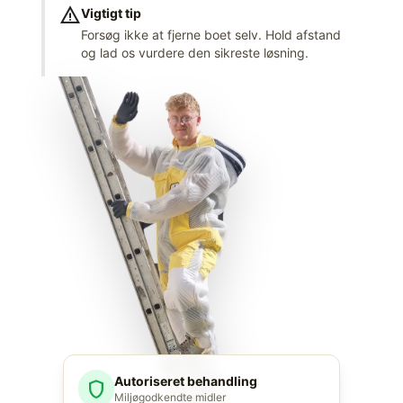
warning
Vigtigt tip
Forsøg ikke at fjerne boet selv. Hold afstand
og lad os vurdere den sikreste løsning.
Autoriseret behandling
shield
Miljøgodkendte midler