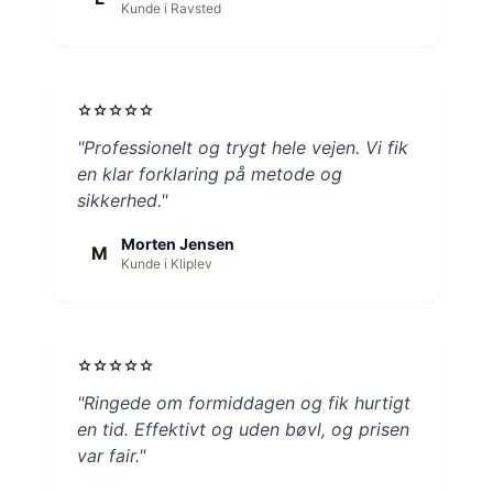
Kunde i Ravsted
star
star
star
star
star
"Professionelt og trygt hele vejen. Vi fik
en klar forklaring på metode og
sikkerhed."
Morten Jensen
M
Kunde i Kliplev
star
star
star
star
star
"Ringede om formiddagen og fik hurtigt
en tid. Effektivt og uden bøvl, og prisen
var fair."