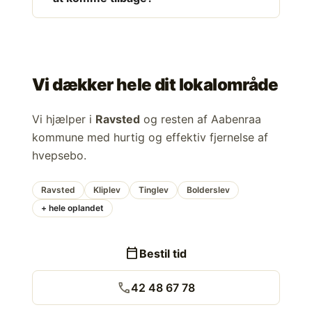
Vi dækker hele dit lokalområde
Vi hjælper i
Ravsted
og resten af Aabenraa
kommune med hurtig og effektiv fjernelse af
hvepsebo.
Ravsted
Kliplev
Tinglev
Bolderslev
+ hele oplandet
calendar_today
Bestil tid
call
42 48 67 78