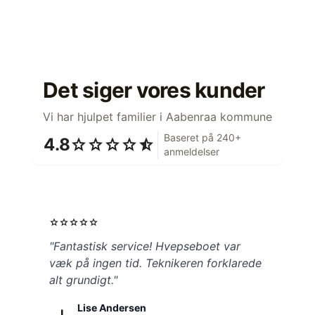
Det siger vores kunder
Vi har hjulpet familier i Aabenraa kommune
Baseret på 240+
4.8
star
star
star
star
star_half
anmeldelser
star
star
star
star
star
"Fantastisk service! Hvepseboet var
væk på ingen tid. Teknikeren forklarede
alt grundigt."
Lise Andersen
L