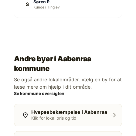
Søren P.
S
Kunde i Tinglev
Andre byer i
Aabenraa
kommune
Se også andre lokalområder. Vælg en by for at
læse mere om hjælp i dit område.
Se kommune oversigten
Hvepsebekæmpelse i Aabenraa
location_on
arrow_forward
Klik for lokal pris og tid