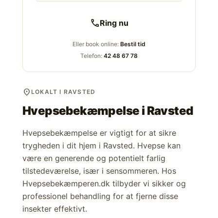
call
Ring nu
Eller book online:
Bestil tid
Telefon:
42 48 67 78
location_on
LOKALT I RAVSTED
Hvepsebekæmpelse i
Ravsted
Hvepsebekæmpelse er vigtigt for at sikre
trygheden i dit hjem i Ravsted. Hvepse kan
være en generende og potentielt farlig
tilstedeværelse, især i sensommeren. Hos
Hvepsebekæmperen.dk tilbyder vi sikker og
professionel behandling for at fjerne disse
insekter effektivt.