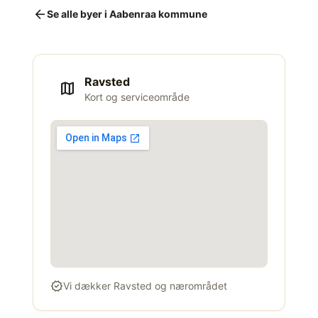
arrow_back
Se alle byer i Aabenraa kommune
Ravsted
map
Kort og serviceområde
verified
Vi dækker Ravsted og nærområdet