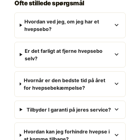
Ofte stillede spørgsmål
Hvordan ved jeg, om jeg har et
expand_more
hvepsebo?
Er det farligt at fjerne hvepsebo
expand_more
selv?
Hvornår er den bedste tid på året
expand_more
for hvepsebekæmpelse?
expand_more
Tilbyder I garanti på jeres service?
Hvordan kan jeg forhindre hvepse i
expand_more
at komme tilbage?