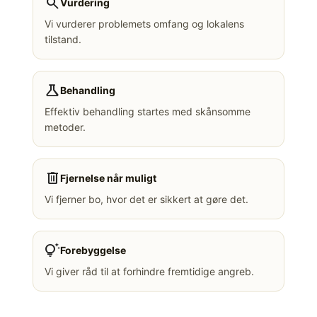
search
Vurdering
Vi vurderer problemets omfang og lokalens
tilstand.
science
Behandling
Effektiv behandling startes med skånsomme
metoder.
delete
Fjernelse når muligt
Vi fjerner bo, hvor det er sikkert at gøre det.
tips_and_updates
Forebyggelse
Vi giver råd til at forhindre fremtidige angreb.