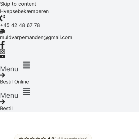
Skip to content
Hvepsebekæmperen
+45 42 48 67 78
muldvarpemanden@gmail.com
Menu
Bestil Online
Menu
Bestil
star
star
star
star
star
4.9
(+60 anmeldelser)