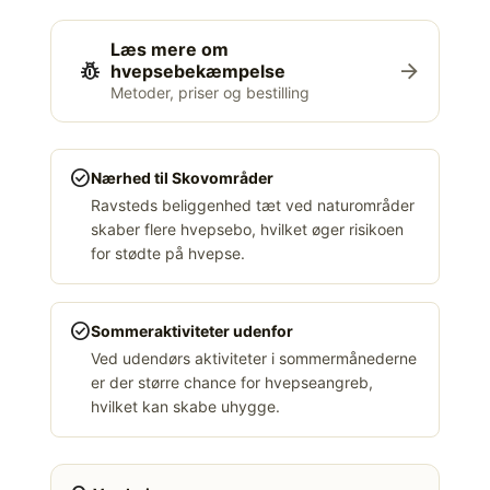
Læs mere om
pest_control
arrow_forward
hvepsebekæmpelse
Metoder, priser og bestilling
check_circle
Nærhed til Skovområder
Ravsteds beliggenhed tæt ved naturområder
skaber flere hvepsebo, hvilket øger risikoen
for stødte på hvepse.
check_circle
Sommeraktiviteter udenfor
Ved udendørs aktiviteter i sommermånederne
er der større chance for hvepseangreb,
hvilket kan skabe uhygge.