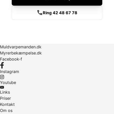
call
Ring 42 48 67 78
Muldvarpemanden.dk
Myrerbekæmpelse.dk
Facebook-f
Instagram
Youtube
Links
Priser
Kontakt
Om os