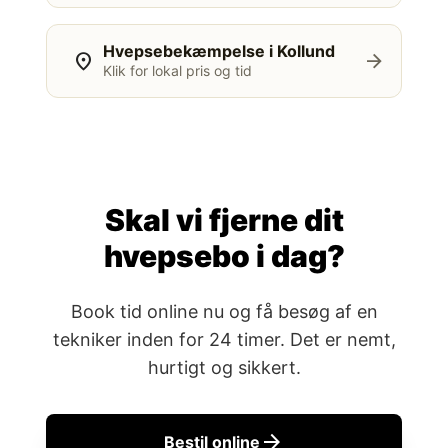
Hvepsebekæmpelse i Kollund
location_on
arrow_forward
Klik for lokal pris og tid
Skal vi fjerne dit
hvepsebo i dag?
Book tid online nu og få besøg af en
tekniker inden for 24 timer. Det er nemt,
hurtigt og sikkert.
arrow_forward
Bestil online