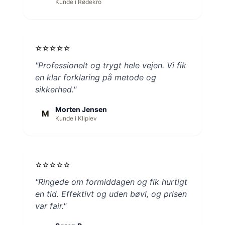
Kunde i Rødekro
star
star
star
star
star
"Professionelt og trygt hele vejen. Vi fik
en klar forklaring på metode og
sikkerhed."
Morten Jensen
M
Kunde i Kliplev
star
star
star
star
star
"Ringede om formiddagen og fik hurtigt
en tid. Effektivt og uden bøvl, og prisen
var fair."