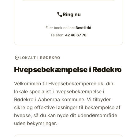
call
Ring nu
Eller book online:
Bestil tid
Telefon:
42 48 67 78
location_on
LOKALT I RØDEKRO
Hvepsebekæmpelse i
Rødekro
Velkommen til Hvepsebekæmperen.dk, din
lokale specialist i hvepsebekæmpelse i
Rødekro i Aabenraa kommune. Vi tilbyder
sikre og effektive løsninger til bekæmpelse af
hvepse, så du kan nyde dit udendørsområde
uden bekymringer.