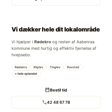
Vi dækker hele dit lokalområde
Vi hjælper i
Rødekro
og resten af Aabenraa
kommune med hurtig og effektiv fjernelse af
hvepsebo.
Rødekro
Kliplev
Tinglev
Ravsted
+ hele oplandet
calendar_today
Bestil tid
call
42 48 67 78