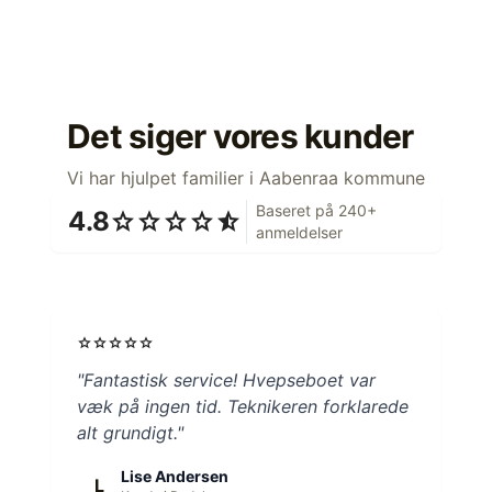
Det siger vores kunder
Vi har hjulpet familier i Aabenraa kommune
Baseret på 240+
4.8
star
star
star
star
star_half
anmeldelser
star
star
star
star
star
"Fantastisk service! Hvepseboet var
væk på ingen tid. Teknikeren forklarede
alt grundigt."
Lise Andersen
L