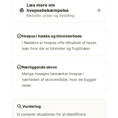
Læs mere om
pest_control
arrow_forward
hvepsebekæmpelse
Metoder, priser og bestilling
check_circle
Hvepse i hække og blomsterbede
I Rødekro er hvepse ofte tiltrukket af haver,
især hvor der er blomster og frugttræer.
check_circle
Nærliggende skove
Mange husejere bemærker hvepse i
nærheden af skovområder, hvor de bygger
reder.
search
Vurdering
Vi vurderer situationen for at identificere