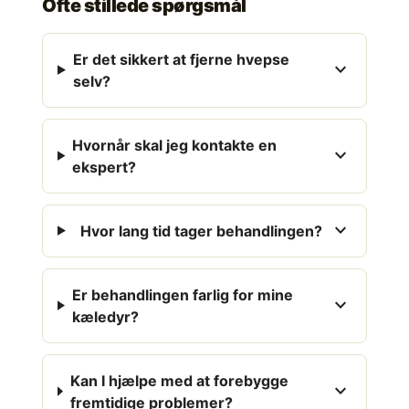
Ofte stillede spørgsmål
Er det sikkert at fjerne hvepse
expand_more
selv?
Hvornår skal jeg kontakte en
expand_more
ekspert?
expand_more
Hvor lang tid tager behandlingen?
Er behandlingen farlig for mine
expand_more
kæledyr?
Kan I hjælpe med at forebygge
expand_more
fremtidige problemer?