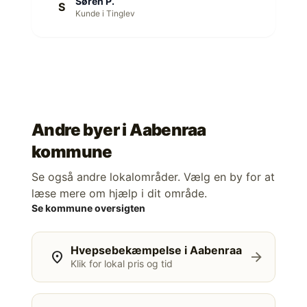
Søren P.
S
Kunde i Tinglev
Andre byer i
Aabenraa
kommune
Se også andre lokalområder. Vælg en by for at
læse mere om hjælp i dit område.
Se kommune oversigten
Hvepsebekæmpelse i Aabenraa
location_on
arrow_forward
Klik for lokal pris og tid