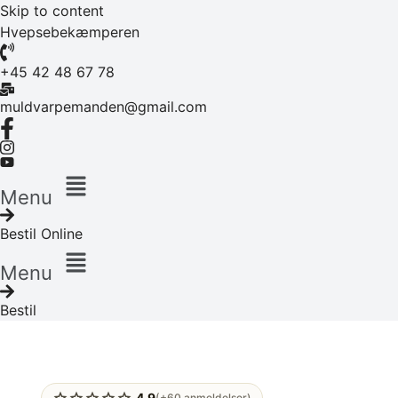
Skip to content
Hvepsebekæmperen
+45 42 48 67 78
muldvarpemanden@gmail.com
Menu
Bestil Online
Menu
Bestil
star
star
star
star
star
4.9
(+60 anmeldelser)