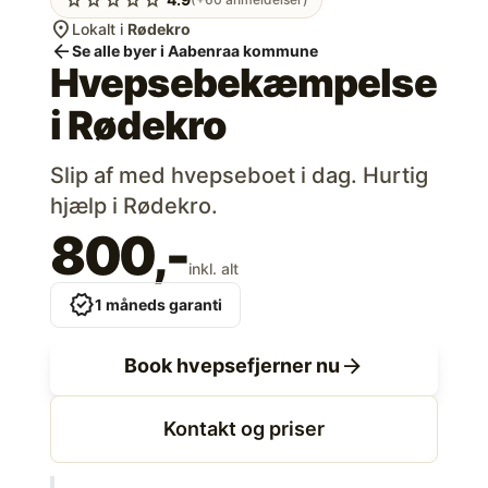
location_on
Lokalt i
Rødekro
arrow_back
Se alle byer i Aabenraa kommune
Hvepsebekæmpelse
i
Rødekro
Slip af med hvepseboet i dag. Hurtig
hjælp i Rødekro.
800,-
inkl. alt
verified
1 måneds garanti
arrow_forward
Book hvepsefjerner nu
Kontakt og priser