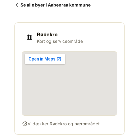
arrow_back
Se alle byer i Aabenraa kommune
Rødekro
map
Kort og serviceområde
verified
Vi dækker Rødekro og nærområdet