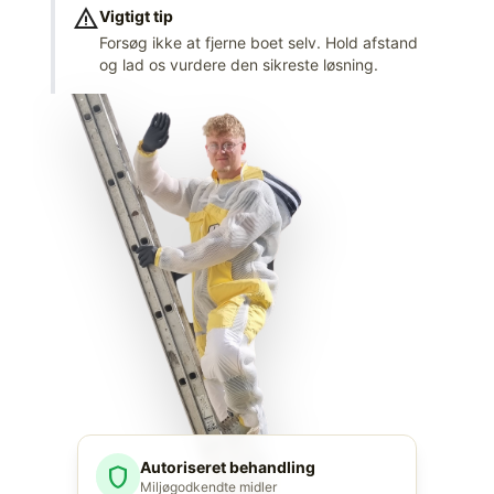
warning
Vigtigt tip
Forsøg ikke at fjerne boet selv. Hold afstand
og lad os vurdere den sikreste løsning.
Autoriseret behandling
shield
Miljøgodkendte midler