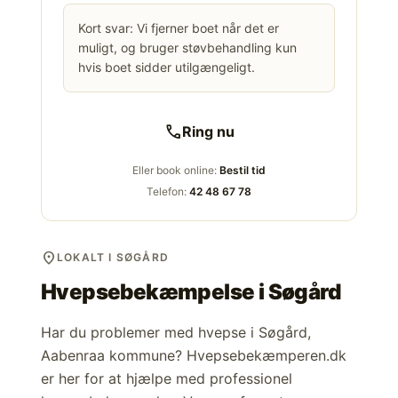
Kort svar: Vi fjerner boet når det er
muligt, og bruger støvbehandling kun
hvis boet sidder utilgængeligt.
call
Ring nu
Eller book online:
Bestil tid
Telefon:
42 48 67 78
location_on
LOKALT I SØGÅRD
Hvepsebekæmpelse i
Søgård
Har du problemer med hvepse i Søgård,
Aabenraa kommune? Hvepsebekæmperen.dk
er her for at hjælpe med professionel