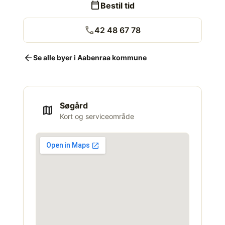
calendar_today
Bestil tid
call
42 48 67 78
arrow_back
Se alle byer i Aabenraa kommune
Søgård
map
Kort og serviceområde