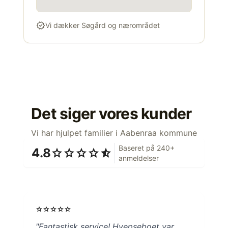
verified
Vi dækker Søgård og nærområdet
Det siger vores kunder
Vi har hjulpet familier i Aabenraa kommune
Baseret på 240+
4.8
star
star
star
star
star_half
anmeldelser
star
star
star
star
star
"Fantastisk service! Hvepseboet var