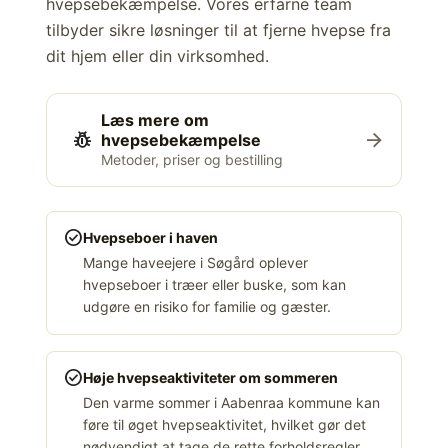
hvepsebekæmpelse. Vores erfarne team
tilbyder sikre løsninger til at fjerne hvepse fra
dit hjem eller din virksomhed.
Læs mere om
pest_control
arrow_forward
hvepsebekæmpelse
Metoder, priser og bestilling
check_circle
Hvepseboer i haven
Mange haveejere i Søgård oplever
hvepseboer i træer eller buske, som kan
udgøre en risiko for familie og gæster.
check_circle
Høje hvepseaktiviteter om sommeren
Den varme sommer i Aabenraa kommune kan
føre til øget hvepseaktivitet, hvilket gør det
nødvendigt at tage de rette forholdsregler.