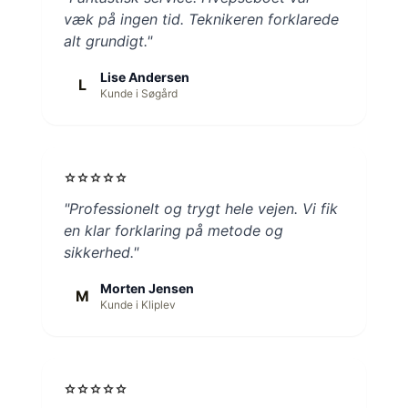
væk på ingen tid. Teknikeren forklarede
alt grundigt."
Lise Andersen
L
Kunde i Søgård
star
star
star
star
star
"Professionelt og trygt hele vejen. Vi fik
en klar forklaring på metode og
sikkerhed."
Morten Jensen
M
Kunde i Kliplev
star
star
star
star
star