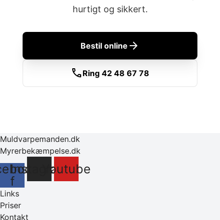
hurtigt og sikkert.
arrow_forward
Bestil online
call
Ring 42 48 67 78
Muldvarpemanden.dk
Myrerbekæmpelse.dk
cebook-
Instagram
Youtube
f
Links
Priser
Kontakt