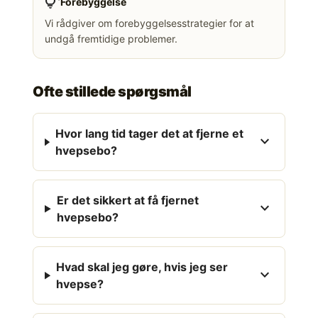
tips_and_updates
Forebyggelse
Vi rådgiver om forebyggelsesstrategier for at
undgå fremtidige problemer.
Ofte stillede spørgsmål
Hvor lang tid tager det at fjerne et
expand_more
hvepsebo?
Er det sikkert at få fjernet
expand_more
hvepsebo?
Hvad skal jeg gøre, hvis jeg ser
expand_more
hvepse?