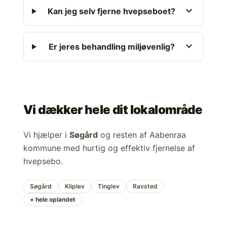
expand_more
Kan jeg selv fjerne hvepseboet?
expand_more
Er jeres behandling miljøvenlig?
Vi dækker hele dit lokalområde
Vi hjælper i
Søgård
og resten af Aabenraa
kommune med hurtig og effektiv fjernelse af
hvepsebo.
Søgård
Kliplev
Tinglev
Ravsted
+ hele oplandet