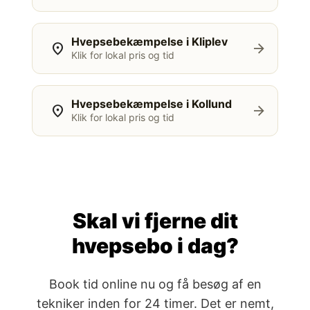
Hvepsebekæmpelse i Kliplev
location_on
arrow_forward
Klik for lokal pris og tid
Hvepsebekæmpelse i Kollund
location_on
arrow_forward
Klik for lokal pris og tid
Skal vi fjerne dit
hvepsebo i dag?
Book tid online nu og få besøg af en
tekniker inden for 24 timer. Det er nemt,