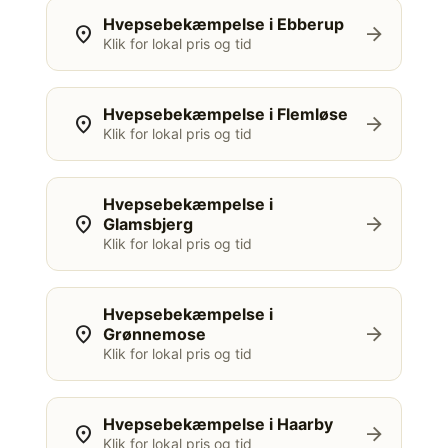
Hvepsebekæmpelse i Ebberup
location_on
arrow_forward
Klik for lokal pris og tid
Hvepsebekæmpelse i Flemløse
location_on
arrow_forward
Klik for lokal pris og tid
Hvepsebekæmpelse i
location_on
arrow_forward
Glamsbjerg
Klik for lokal pris og tid
Hvepsebekæmpelse i
location_on
arrow_forward
Grønnemose
Klik for lokal pris og tid
Hvepsebekæmpelse i Haarby
location_on
arrow_forward
Klik for lokal pris og tid