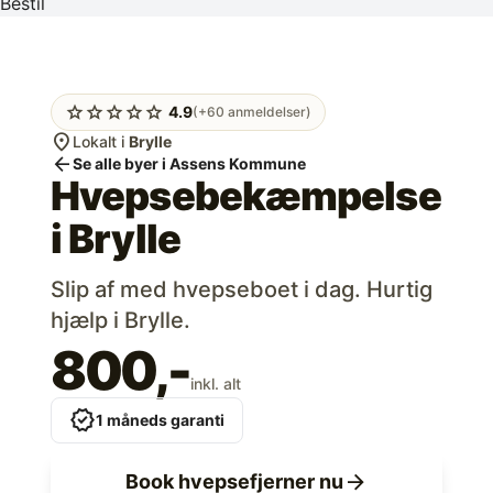
Bestil
star
star
star
star
star
4.9
(+60 anmeldelser)
location_on
Lokalt i
Brylle
arrow_back
Se alle byer i Assens Kommune
Hvepsebekæmpelse
i
Brylle
Slip af med hvepseboet i dag. Hurtig
hjælp i Brylle.
800,-
inkl. alt
verified
1 måneds garanti
arrow_forward
Book hvepsefjerner nu