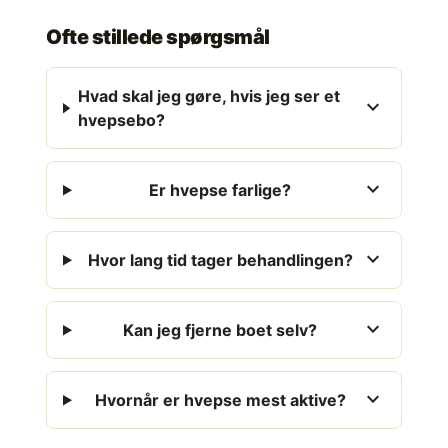
Ofte stillede spørgsmål
Hvad skal jeg gøre, hvis jeg ser et
expand_more
hvepsebo?
expand_more
Er hvepse farlige?
expand_more
Hvor lang tid tager behandlingen?
expand_more
Kan jeg fjerne boet selv?
expand_more
Hvornår er hvepse mest aktive?