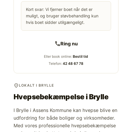
Kort svar: Vi fjerner boet når det er
muligt, og bruger støvbehandling kun
hvis boet sidder utilgængeligt.
call
Ring nu
Eller book online:
Bestil tid
Telefon:
42 48 67 78
location_on
LOKALT I BRYLLE
Hvepsebekæmpelse i
Brylle
I Brylle i Assens Kommune kan hvepse blive en
udfordring for både boliger og virksomheder.
Med vores professionelle hvepsebekæmpelse