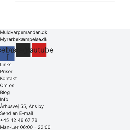
Muldvarpemanden.dk
Myrerbekæmpelse.dk
cebook-
Instagram
Youtube
f
Links
Priser
Kontakt
Om os
Blog
Info
Århusvej 55, Ans by
Send en E-mail
+45 42 48 67 78
Man-Lør 06:00 - 22:00