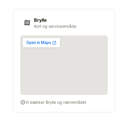
Brylle
map
Kort og serviceområde
verified
Vi dækker Brylle og nærområdet