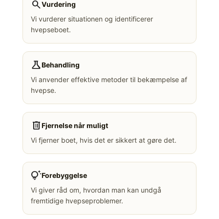
search
Vurdering
Vi vurderer situationen og identificerer
hvepseboet.
science
Behandling
Vi anvender effektive metoder til bekæmpelse af
hvepse.
delete
Fjernelse når muligt
Vi fjerner boet, hvis det er sikkert at gøre det.
tips_and_updates
Forebyggelse
Vi giver råd om, hvordan man kan undgå
fremtidige hvepseproblemer.