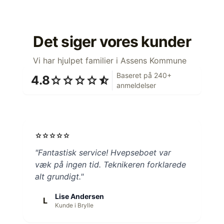
Det siger vores kunder
Vi har hjulpet familier i Assens Kommune
Baseret på 240+
4.8
star
star
star
star
star_half
anmeldelser
star
star
star
star
star
"Fantastisk service! Hvepseboet var
væk på ingen tid. Teknikeren forklarede
alt grundigt."
Lise Andersen
L
Kunde i Brylle