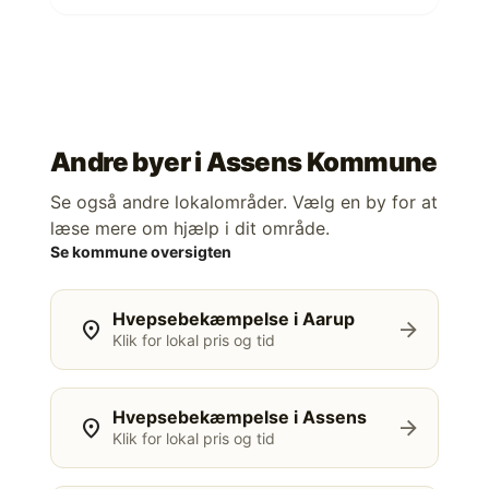
Andre byer i
Assens Kommune
Se også andre lokalområder. Vælg en by for at
læse mere om hjælp i dit område.
Se kommune oversigten
Hvepsebekæmpelse i Aarup
location_on
arrow_forward
Klik for lokal pris og tid
Hvepsebekæmpelse i Assens
location_on
arrow_forward
Klik for lokal pris og tid