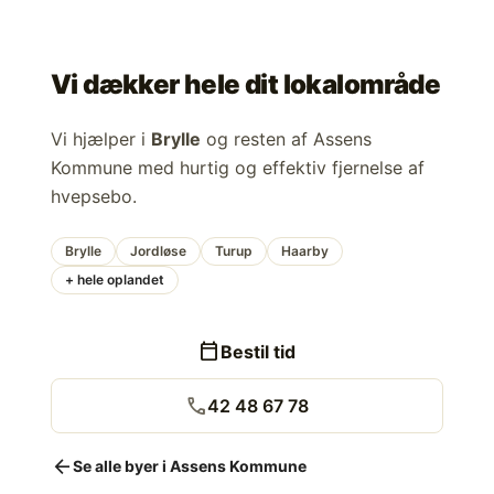
Vi dækker hele dit lokalområde
Vi hjælper i
Brylle
og resten af Assens
Kommune med hurtig og effektiv fjernelse af
hvepsebo.
Brylle
Jordløse
Turup
Haarby
+ hele oplandet
calendar_today
Bestil tid
call
42 48 67 78
arrow_back
Se alle byer i Assens Kommune