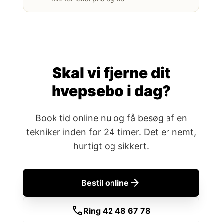
Skal vi fjerne dit
hvepsebo i dag?
Book tid online nu og få besøg af en
tekniker inden for 24 timer. Det er nemt,
hurtigt og sikkert.
arrow_forward
Bestil online
call
Ring 42 48 67 78