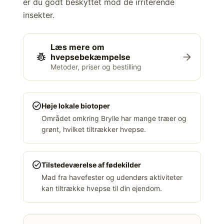
er du godt beskyttet mod de irriterende
insekter.
Læs mere om
pest_control
arrow_forward
hvepsebekæmpelse
Metoder, priser og bestilling
check_circle
Høje lokale biotoper
Området omkring Brylle har mange træer og
grønt, hvilket tiltrækker hvepse.
check_circle
Tilstedeværelse af fødekilder
Mad fra havefester og udendørs aktiviteter
kan tiltrække hvepse til din ejendom.