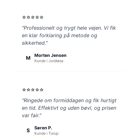
star
star
star
star
star
"Professionelt og trygt hele vejen. Vi fik
en klar forklaring på metode og
sikkerhed."
Morten Jensen
M
Kunde i Jordløse
star
star
star
star
star
"Ringede om formiddagen og fik hurtigt
en tid. Effektivt og uden bøvl, og prisen
var fair."
Søren P.
S
Kunde i Turup