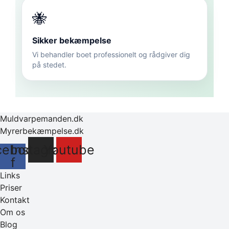
🐝
Sikker bekæmpelse
Vi behandler boet professionelt og rådgiver dig
på stedet.
Muldvarpemanden.dk
Myrerbekæmpelse.dk
cebook-
Instagram
Youtube
f
Links
Priser
Kontakt
Om os
Blog