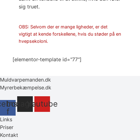
sig truet.
OBS: Selvom der er mange ligheder, er det
vigtigt at kende forskellene, hvis du støder på en
hvepsekoloni.
[elementor-template id="77"]
Muldvarpemanden.dk
Myrerbekæmpelse.dk
cebook-
Instagram
Youtube
f
Links
Priser
Kontakt