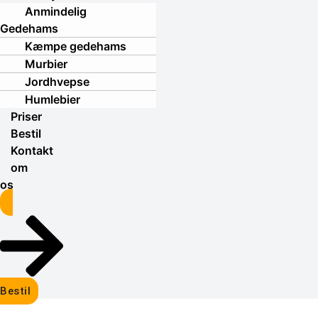
Anmindelig
Gedehams
Kæmpe gedehams
Murbier
Jordhvepse
Humlebier
Priser
Bestil
Kontakt
om
os
Bestil