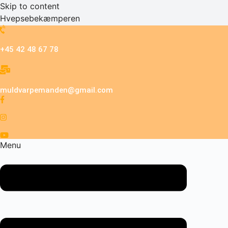
Skip to content
Hvepsebekæmperen
+45 42 48 67 78
muldvarpemanden@gmail.com
Menu