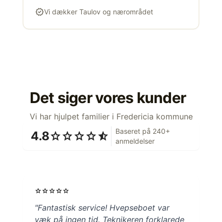
verified
Vi dækker Taulov og nærområdet
Det siger vores kunder
Vi har hjulpet familier i Fredericia kommune
Baseret på 240+
4.8
star
star
star
star
star_half
anmeldelser
star
star
star
star
star
"Fantastisk service! Hvepseboet var
væk på ingen tid. Teknikeren forklarede