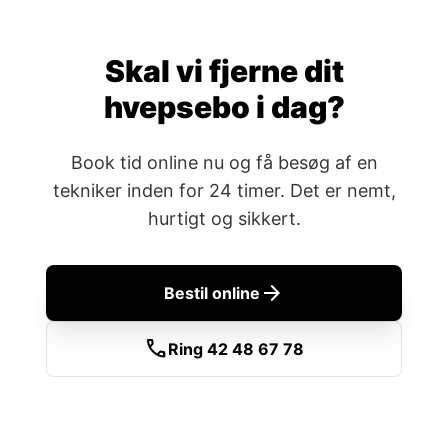
Skal vi fjerne dit
hvepsebo i dag?
Book tid online nu og få besøg af en
tekniker inden for 24 timer. Det er nemt,
hurtigt og sikkert.
arrow_forward
Bestil online
call
Ring 42 48 67 78