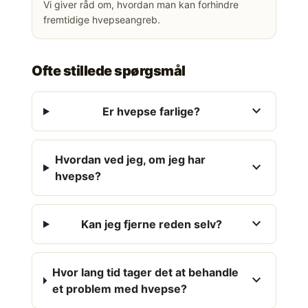
Vi giver råd om, hvordan man kan forhindre
fremtidige hvepseangreb.
Ofte stillede spørgsmål
expand_more
Er hvepse farlige?
Hvordan ved jeg, om jeg har
expand_more
hvepse?
expand_more
Kan jeg fjerne reden selv?
Hvor lang tid tager det at behandle
expand_more
et problem med hvepse?