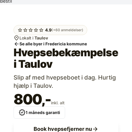
Bestil
star
star
star
star
star
4.9
(+60 anmeldelser)
location_on
Lokalt i
Taulov
arrow_back
Se alle byer i Fredericia kommune
Hvepsebekæmpelse
i
Taulov
Slip af med hvepseboet i dag. Hurtig
hjælp i Taulov.
800,-
inkl. alt
verified
1 måneds garanti
arrow_forward
Book hvepsefjerner nu