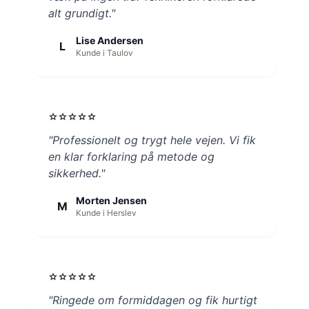
alt grundigt."
Lise Andersen
L
Kunde i Taulov
star
star
star
star
star
"Professionelt og trygt hele vejen. Vi fik
en klar forklaring på metode og
sikkerhed."
Morten Jensen
M
Kunde i Herslev
star
star
star
star
star
"Ringede om formiddagen og fik hurtigt