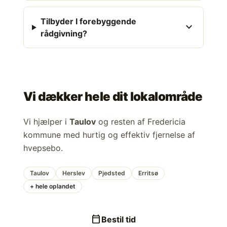
Tilbyder I forebyggende
expand_more
rådgivning?
Vi dækker hele dit lokalområde
Vi hjælper i
Taulov
og resten af Fredericia
kommune med hurtig og effektiv fjernelse af
hvepsebo.
Taulov
Herslev
Pjedsted
Erritsø
+ hele oplandet
calendar_today
Bestil tid