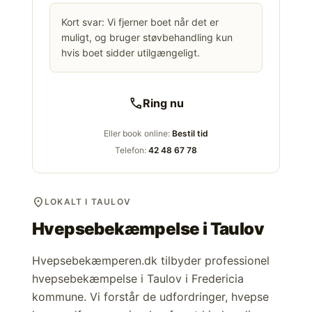
Kort svar: Vi fjerner boet når det er
muligt, og bruger støvbehandling kun
hvis boet sidder utilgængeligt.
call
Ring nu
Eller book online:
Bestil tid
Telefon:
42 48 67 78
location_on
LOKALT I TAULOV
Hvepsebekæmpelse i
Taulov
Hvepsebekæmperen.dk tilbyder professionel
hvepsebekæmpelse i Taulov i Fredericia
kommune. Vi forstår de udfordringer, hvepse