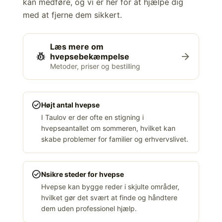
kan medføre, og vi er her for at hjælpe dig
med at fjerne dem sikkert.
Læs mere om
pest_control
arrow_forward
hvepsebekæmpelse
Metoder, priser og bestilling
check_circle
Højt antal hvepse
I Taulov er der ofte en stigning i
hvepseantallet om sommeren, hvilket kan
skabe problemer for familier og erhvervslivet.
check_circle
Nsikre steder for hvepse
Hvepse kan bygge reder i skjulte områder,
hvilket gør det svært at finde og håndtere
dem uden professionel hjælp.