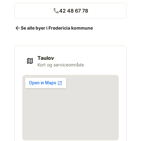
call
42 48 67 78
arrow_back
Se alle byer i Fredericia kommune
Taulov
map
Kort og serviceområde