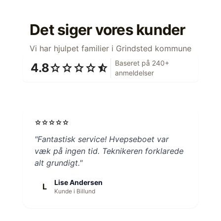
Det siger vores kunder
Vi har hjulpet familier i Grindsted kommune
Baseret på 240+
4.8
star
star
star
star
star_half
anmeldelser
star
star
star
star
star
"Fantastisk service! Hvepseboet var
væk på ingen tid. Teknikeren forklarede
alt grundigt."
Lise Andersen
L
Kunde i Billund