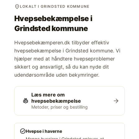
location_on
LOKALT I GRINDSTED KOMMUNE
Hvepsebekæmpelse i
Grindsted kommune
Hvepsebekæmperen.dk tilbyder effektiv
hvepsebekæmpelse i Grindsted kommune. Vi
hjælper med at håndtere hvepseproblemer
sikkert og ansvarligt, så du kan nyde dit
udendørsområde uden bekymringer.
Læs mere om
pest_control
arrow_forward
hvepsebekæmpelse
Metoder, priser og bestilling
check_circle
Hvepse i haverne
Mange husejere i Grindsted oplever, at