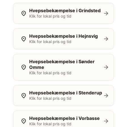
Hvepsebekæmpelse i Grindsted
location_on
arrow_forward
Klik for lokal pris og tid
Hvepsebekæmpelse i Hejnsvig
location_on
arrow_forward
Klik for lokal pris og tid
Hvepsebekæmpelse i Sønder
location_on
arrow_forward
Omme
Klik for lokal pris og tid
Hvepsebekæmpelse i Stenderup
location_on
arrow_forward
Klik for lokal pris og tid
Hvepsebekæmpelse i Vorbasse
location_on
arrow_forward
Klik for lokal pris og tid