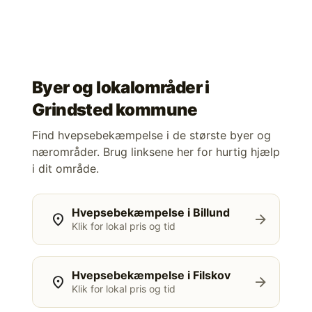
Byer og lokalområder i
Grindsted kommune
Find hvepsebekæmpelse i de største byer og
nærområder. Brug linksene her for hurtig hjælp
i dit område.
Hvepsebekæmpelse i Billund
location_on
arrow_forward
Klik for lokal pris og tid
Hvepsebekæmpelse i Filskov
location_on
arrow_forward
Klik for lokal pris og tid