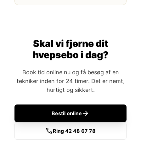
Skal vi fjerne dit
hvepsebo i dag?
Book tid online nu og få besøg af en
tekniker inden for 24 timer. Det er nemt,
hurtigt og sikkert.
arrow_forward
Bestil online
call
Ring 42 48 67 78