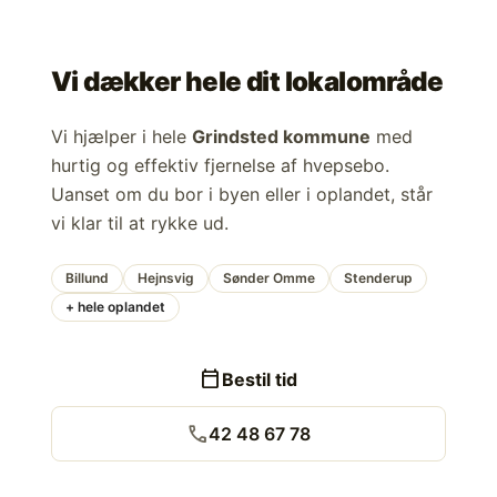
Vi dækker hele dit lokalområde
Vi hjælper i hele
Grindsted kommune
med
hurtig og effektiv fjernelse af hvepsebo.
Uanset om du bor i byen eller i oplandet, står
vi klar til at rykke ud.
Billund
Hejnsvig
Sønder Omme
Stenderup
+ hele oplandet
calendar_today
Bestil tid
call
42 48 67 78