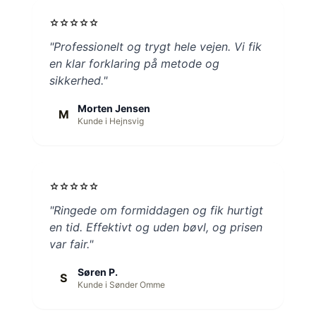
star
star
star
star
star
"Professionelt og trygt hele vejen. Vi fik
en klar forklaring på metode og
sikkerhed."
Morten Jensen
M
Kunde i Hejnsvig
star
star
star
star
star
"Ringede om formiddagen og fik hurtigt
en tid. Effektivt og uden bøvl, og prisen
var fair."
Søren P.
S
Kunde i Sønder Omme