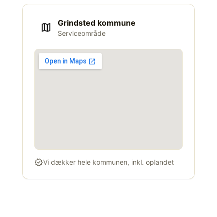
Grindsted kommune
map
Serviceområde
verified
Vi dækker hele kommunen, inkl. oplandet