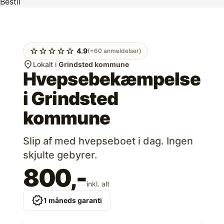
Bestil
star
star
star
star
star
4.9
(+60 anmeldelser)
location_on
Lokalt i
Grindsted kommune
Hvepsebekæmpelse
i
Grindsted
kommune
Slip af med hvepseboet i dag. Ingen
skjulte gebyrer.
800,-
inkl. alt
verified
1 måneds garanti