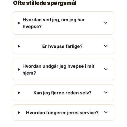
Ofte stillede spørgsmål
Hvordan ved jeg, om jeg har
expand_more
hvepse?
expand_more
Er hvepse farlige?
Hvordan undgår jeg hvepse i mit
expand_more
hjem?
expand_more
Kan jeg fjerne reden selv?
expand_more
Hvordan fungerer jeres service?