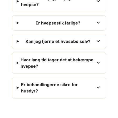
expand_more
hvepse?
expand_more
Er hvepsestik farlige?
expand_more
Kan jeg fjerne et hvesebo selv?
Hvor lang tid tager det at bekæmpe
expand_more
hvepse?
Er behandlingerne sikre for
expand_more
husdyr?