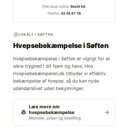
Eller book online:
Bestil tid
Telefon:
42 48 67 78
location_on
LOKALT I SØFTEN
Hvepsebekæmpelse i
Søften
Hvepsebekæmpelse i Søften er vigtigt for at
sikre tryghed i dit hjem og have. Hos
Hvepsebekæmperen.dk tilbyder vi effektiv
bekæmpelse af hvepse, så du kan nyde
udendørslivet uden bekymringer.
Læs mere om
pest_control
arrow_forward
hvepsebekæmpelse
Metoder, priser og bestilling