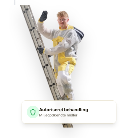
Autoriseret behandling
shield
Miljøgodkendte midler