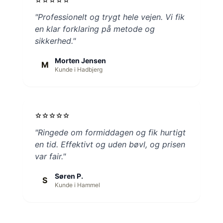
"Professionelt og trygt hele vejen. Vi fik
en klar forklaring på metode og
sikkerhed."
Morten Jensen
M
Kunde i Hadbjerg
star
star
star
star
star
"Ringede om formiddagen og fik hurtigt
en tid. Effektivt og uden bøvl, og prisen
var fair."
Søren P.
S
Kunde i Hammel