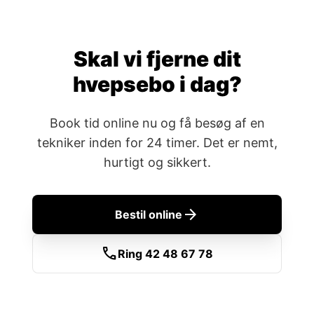
Skal vi fjerne dit
hvepsebo i dag?
Book tid online nu og få besøg af en
tekniker inden for 24 timer. Det er nemt,
hurtigt og sikkert.
arrow_forward
Bestil online
call
Ring 42 48 67 78