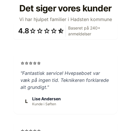
Det siger vores kunder
Vi har hjulpet familier i Hadsten kommune
Baseret på 240+
4.8
star
star
star
star
star_half
anmeldelser
star
star
star
star
star
"Fantastisk service! Hvepseboet var
væk på ingen tid. Teknikeren forklarede
alt grundigt."
Lise Andersen
L
Kunde i Søften
star
star
star
star
star