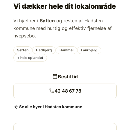
Vi dækker hele dit lokalområde
Vi hjælper i
Søften
og resten af Hadsten
kommune med hurtig og effektiv fjernelse af
hvepsebo.
Søften
Hadbjerg
Hammel
Laurbjerg
+ hele oplandet
calendar_today
Bestil tid
call
42 48 67 78
arrow_back
Se alle byer i Hadsten kommune