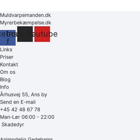
Muldvarpemanden.dk
Myrerbekæmpelse.dk
cebook-
Instagram
Youtube
f
Links
Priser
Kontakt
Om os
Blog
Info
Århusvej 55, Ans by
Send en E-mail
+45 42 48 67 78
Man-Lør 06:00 - 22:00
‎ Skadedyr
Animndelig Gedehams