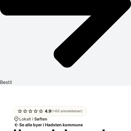
Bestil
star
star
star
star
star
4.9
(+60 anmeldelser)
location_on
Lokalt i
Søften
arrow_back
Se alle byer i Hadsten kommune