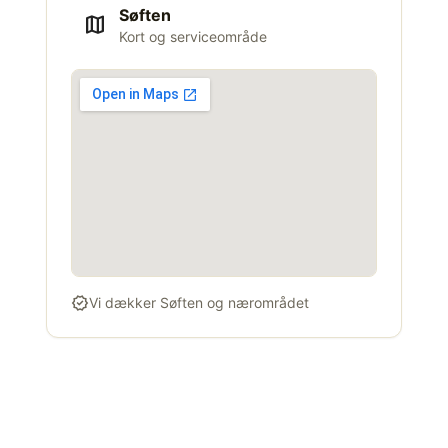
Søften
map
Kort og serviceområde
verified
Vi dækker Søften og nærområdet