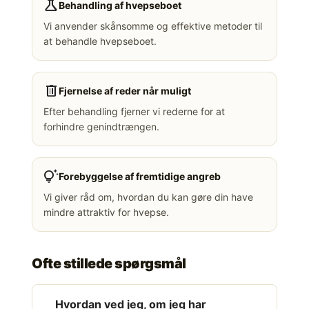
science
Behandling af hvepseboet
Vi anvender skånsomme og effektive metoder til
at behandle hvepseboet.
delete
Fjernelse af reder når muligt
Efter behandling fjerner vi rederne for at
forhindre genindtrængen.
tips_and_updates
Forebyggelse af fremtidige angreb
Vi giver råd om, hvordan du kan gøre din have
mindre attraktiv for hvepse.
Ofte stillede spørgsmål
Hvordan ved jeg, om jeg har