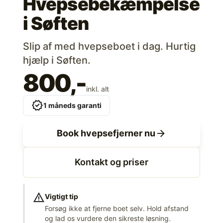
Hvepsebekæmpelse
i
Søften
Slip af med hvepseboet i dag. Hurtig
hjælp i Søften.
800,-
inkl. alt
verified
1 måneds garanti
arrow_forward
Book hvepsefjerner nu
Kontakt og priser
warning
Vigtigt tip
Forsøg ikke at fjerne boet selv. Hold afstand
og lad os vurdere den sikreste løsning.