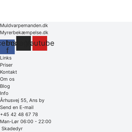
Muldvarpemanden.dk
Myrerbekæmpelse.dk
cebook-
Instagram
Youtube
f
Links
Priser
Kontakt
Om os
Blog
Info
Århusvej 55, Ans by
Send en E-mail
+45 42 48 67 78
Man-Lør 06:00 - 22:00
‎ Skadedyr