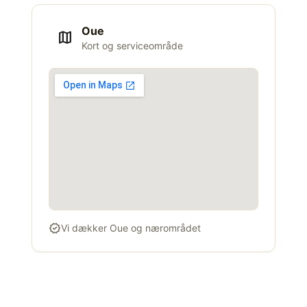
Oue
map
Kort og serviceområde
verified
Vi dækker Oue og nærområdet