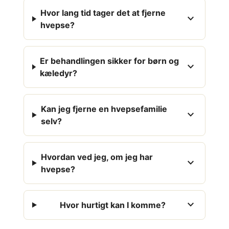
Hvor lang tid tager det at fjerne
expand_more
hvepse?
Er behandlingen sikker for børn og
expand_more
kæledyr?
Kan jeg fjerne en hvepsefamilie
expand_more
selv?
Hvordan ved jeg, om jeg har
expand_more
hvepse?
expand_more
Hvor hurtigt kan I komme?