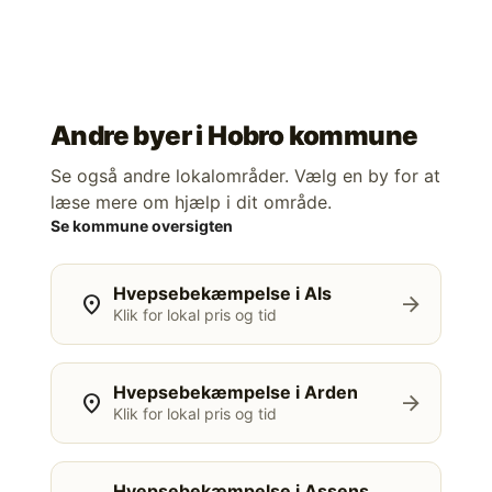
Andre byer i
Hobro kommune
Se også andre lokalområder. Vælg en by for at
læse mere om hjælp i dit område.
Se kommune oversigten
Hvepsebekæmpelse i Als
location_on
arrow_forward
Klik for lokal pris og tid
Hvepsebekæmpelse i Arden
location_on
arrow_forward
Klik for lokal pris og tid
Hvepsebekæmpelse i Assens