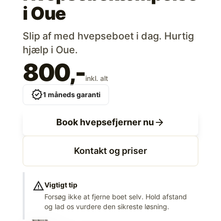
i
Oue
Slip af med hvepseboet i dag. Hurtig
hjælp i Oue.
800,-
inkl. alt
verified
1 måneds garanti
arrow_forward
Book hvepsefjerner nu
Kontakt og priser
warning
Vigtigt tip
Forsøg ikke at fjerne boet selv. Hold afstand
og lad os vurdere den sikreste løsning.