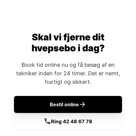
Skal vi fjerne dit
hvepsebo i dag?
Book tid online nu og få besøg af en
tekniker inden for 24 timer. Det er nemt,
hurtigt og sikkert.
arrow_forward
Bestil online
call
Ring 42 48 67 78