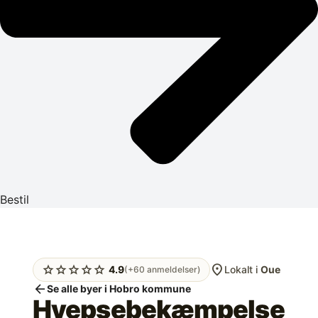
Bestil
location_on
star
star
star
star
star
4.9
Lokalt i
Oue
(+60 anmeldelser)
arrow_back
Se alle byer i Hobro kommune
Hvepsebekæmpelse