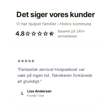
Det siger vores kunder
Vi har hjulpet familier i Hobro kommune
Baseret på 240+
4.8
star
star
star
star
star_half
anmeldelser
star
star
star
star
star
"Fantastisk service! Hvepseboet var
væk på ingen tid. Teknikeren forklarede
alt grundigt."
Lise Andersen
L
Kunde i Oue