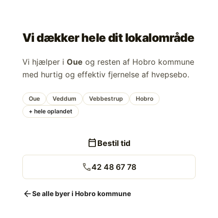
Vi dækker hele dit lokalområde
Vi hjælper i
Oue
og resten af Hobro kommune
med hurtig og effektiv fjernelse af hvepsebo.
Oue
Veddum
Vebbestrup
Hobro
+ hele oplandet
calendar_today
Bestil tid
call
42 48 67 78
arrow_back
Se alle byer i Hobro kommune