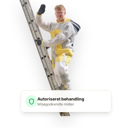
Autoriseret behandling
shield
Miljøgodkendte midler