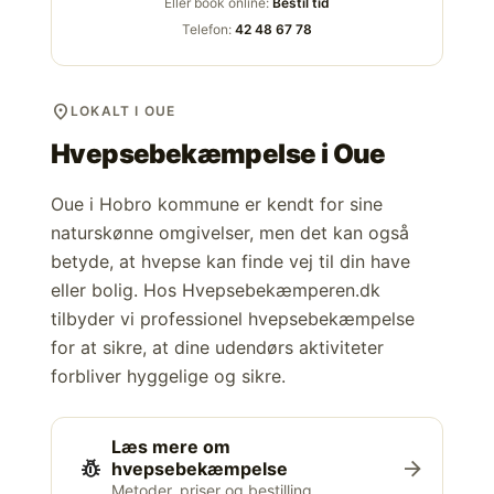
Eller book online:
Bestil tid
Telefon:
42 48 67 78
location_on
LOKALT I OUE
Hvepsebekæmpelse i
Oue
Oue i Hobro kommune er kendt for sine
naturskønne omgivelser, men det kan også
betyde, at hvepse kan finde vej til din have
eller bolig. Hos Hvepsebekæmperen.dk
tilbyder vi professionel hvepsebekæmpelse
for at sikre, at dine udendørs aktiviteter
forbliver hyggelige og sikre.
Læs mere om
pest_control
arrow_forward
hvepsebekæmpelse
Metoder, priser og bestilling