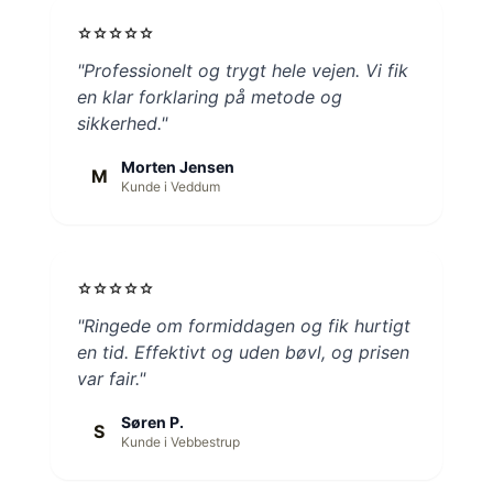
star
star
star
star
star
"Professionelt og trygt hele vejen. Vi fik
en klar forklaring på metode og
sikkerhed."
Morten Jensen
M
Kunde i Veddum
star
star
star
star
star
"Ringede om formiddagen og fik hurtigt
en tid. Effektivt og uden bøvl, og prisen
var fair."
Søren P.
S
Kunde i Vebbestrup