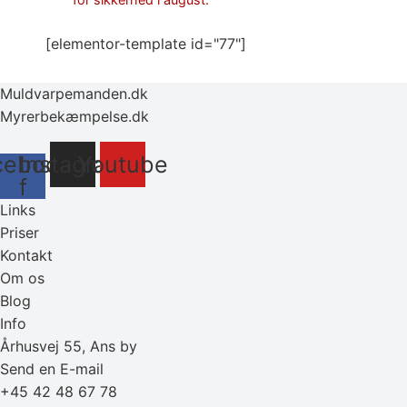
[elementor-template id="77"]
Muldvarpemanden.dk
Myrerbekæmpelse.dk
cebook-
Instagram
Youtube
f
Links
Priser
Kontakt
Om os
Blog
Info
Århusvej 55, Ans by
Send en E-mail
+45 42 48 67 78