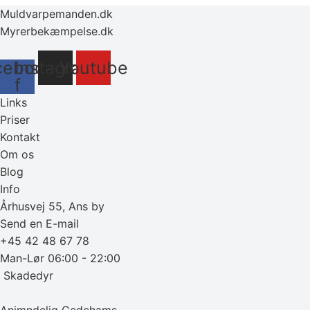
Muldvarpemanden.dk
Myrerbekæmpelse.dk
cebook-
Instagram
Youtube
f
Links
Priser
Kontakt
Om os
Blog
Info
Århusvej 55, Ans by
Send en E-mail
+45 42 48 67 78
Man-Lør 06:00 - 22:00
‎ Skadedyr
Animndelig Gedehams