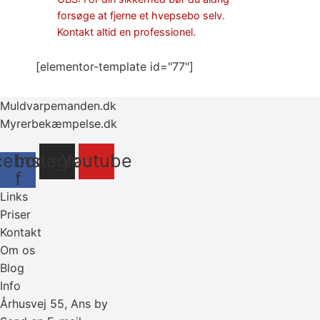
forsøge at fjerne et hvepsebo selv.
Kontakt altid en professionel.
[elementor-template id="77"]
Muldvarpemanden.dk
Myrerbekæmpelse.dk
cebook-
Instagram
Youtube
f
Links
Priser
Kontakt
Om os
Blog
Info
Århusvej 55, Ans by