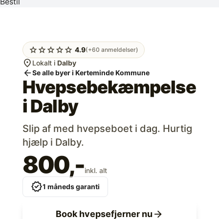
Bestil
star
star
star
star
star
4.9
(+60 anmeldelser)
location_on
Lokalt i
Dalby
arrow_back
Se alle byer i Kerteminde Kommune
Hvepsebekæmpelse
i
Dalby
Slip af med hvepseboet i dag. Hurtig
hjælp i Dalby.
800,-
inkl. alt
verified
1 måneds garanti
arrow_forward
Book hvepsefjerner nu