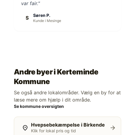
var fair."
Søren P.
S
Kunde i Mesinge
Andre byer i
Kerteminde
Kommune
Se også andre lokalområder. Vælg en by for at
læse mere om hjælp i dit område.
Se kommune oversigten
Hvepsebekæmpelse i Birkende
location_on
arrow_forward
Klik for lokal pris og tid