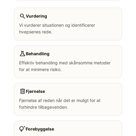
search
Vurdering
Vi vurderer situationen og identificerer
hvepsenes rede.
science
Behandling
Effektiv behandling med skånsomme metoder
for at minimere risiko.
delete
Fjernelse
Fjernelse af reden når det er muligt for at
forhindre tilbagevenden.
tips_and_updates
Forebyggelse