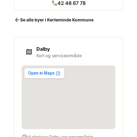
call
42 48 67 78
arrow_back
Se alle byer i Kerteminde Kommune
Dalby
map
Kort og serviceområde
Vi dækker Dalby og nærområdet