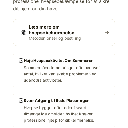
professionel hvepsebekæmpelse for at sikre
dit hjem og din have.
Læs mere om
pest_control
arrow_forward
hvepsebekæmpelse
Metoder, priser og bestilling
check_circle
Høje Hvepseaktivitet Om Sommeren
Sommermånederne bringer ofte hvepse i
antal, hvilket kan skabe problemer ved
udendørs aktiviteter.
check_circle
Svær Adgang til Rede Placeringer
Hvepse bygger ofte reder i svært
tilgængelige områder, hvilket kræver
professionel hjælp for sikker fjernelse.