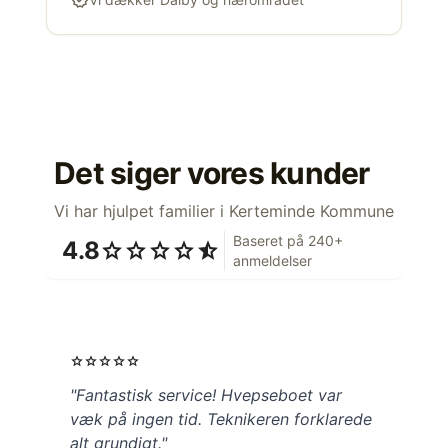
verified
Det siger vores kunder
Vi har hjulpet familier i Kerteminde Kommune
Baseret på 240+
4.8
star
star
star
star
star_half
anmeldelser
star
star
star
star
star
"Fantastisk service! Hvepseboet var
væk på ingen tid. Teknikeren forklarede
alt grundigt."