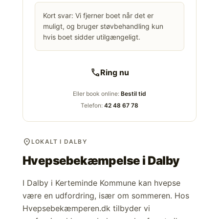
Kort svar: Vi fjerner boet når det er
muligt, og bruger støvbehandling kun
hvis boet sidder utilgængeligt.
call
Ring nu
Eller book online:
Bestil tid
Telefon:
42 48 67 78
location_on
LOKALT I DALBY
Hvepsebekæmpelse i
Dalby
I Dalby i Kerteminde Kommune kan hvepse
være en udfordring, især om sommeren. Hos
Hvepsebekæmperen.dk tilbyder vi