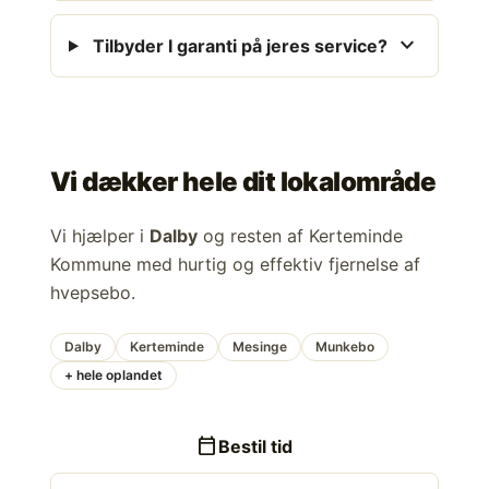
expand_more
Tilbyder I garanti på jeres service?
Vi dækker hele dit lokalområde
Vi hjælper i
Dalby
og resten af Kerteminde
Kommune med hurtig og effektiv fjernelse af
hvepsebo.
Dalby
Kerteminde
Mesinge
Munkebo
+ hele oplandet
calendar_today
Bestil tid