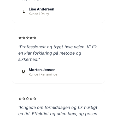
Lise Andersen
L
Kunde i Dalby
star
star
star
star
star
"Professionelt og trygt hele vejen. Vi fik
en klar forklaring på metode og
sikkerhed."
Morten Jensen
M
Kunde i Kerteminde
star
star
star
star
star
"Ringede om formiddagen og fik hurtigt
en tid. Effektivt og uden bøvl, og prisen