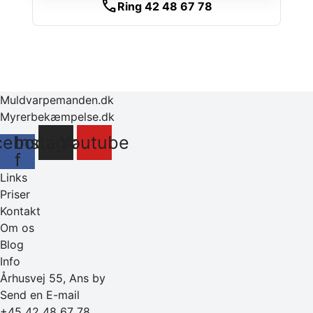
call
Ring 42 48 67 78
Muldvarpemanden.dk
Myrerbekæmpelse.dk
cebook-
Instagram
Youtube
f
Links
Priser
Kontakt
Om os
Blog
Info
Århusvej 55, Ans by
Send en E-mail
+45 42 48 67 78