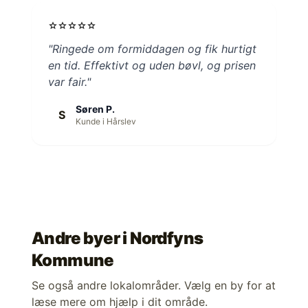
star
star
star
star
star
"Ringede om formiddagen og fik hurtigt
en tid. Effektivt og uden bøvl, og prisen
var fair."
Søren P.
S
Kunde i Hårslev
Andre byer i
Nordfyns
Kommune
Se også andre lokalområder. Vælg en by for at
læse mere om hjælp i dit område.