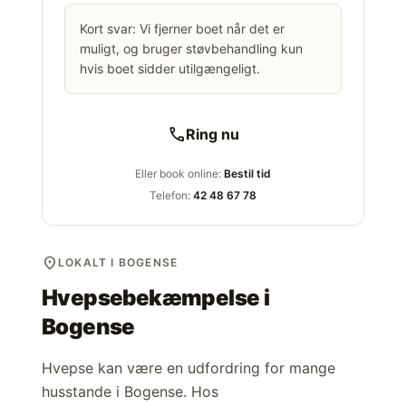
Kort svar: Vi fjerner boet når det er
muligt, og bruger støvbehandling kun
hvis boet sidder utilgængeligt.
call
Ring nu
Eller book online:
Bestil tid
Telefon:
42 48 67 78
location_on
LOKALT I BOGENSE
Hvepsebekæmpelse i
Bogense
Hvepse kan være en udfordring for mange
husstande i Bogense. Hos