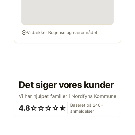
verified
Vi dækker Bogense og nærområdet
Det siger vores kunder
Vi har hjulpet familier i Nordfyns Kommune
Baseret på 240+
4.8
star
star
star
star
star_half
anmeldelser