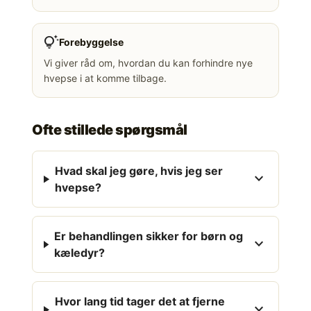
tips_and_updates
Forebyggelse
Vi giver råd om, hvordan du kan forhindre nye
hvepse i at komme tilbage.
Ofte stillede spørgsmål
Hvad skal jeg gøre, hvis jeg ser
expand_more
hvepse?
Er behandlingen sikker for børn og
expand_more
kæledyr?
Hvor lang tid tager det at fjerne
expand_more