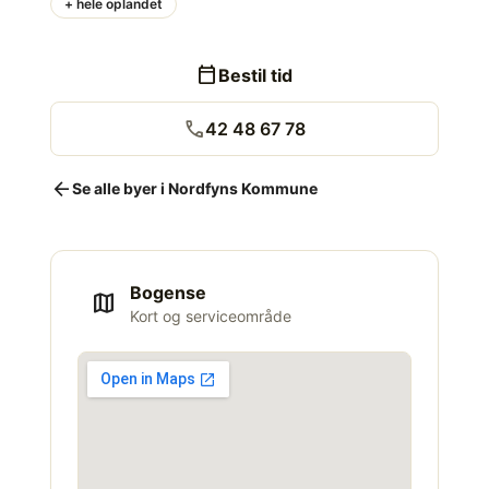
+ hele oplandet
calendar_today
Bestil tid
call
42 48 67 78
arrow_back
Se alle byer i Nordfyns Kommune
Bogense
map
Kort og serviceområde