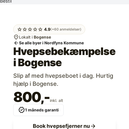
Bestil
star
star
star
star
star
4.9
(+60 anmeldelser)
location_on
Lokalt i
Bogense
arrow_back
Se alle byer i Nordfyns Kommune
Hvepsebekæmpelse
i
Bogense
Slip af med hvepseboet i dag. Hurtig
hjælp i Bogense.
800,-
inkl. alt
verified
1 måneds garanti
arrow_forward
Book hvepsefjerner nu