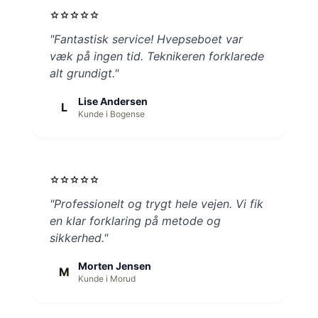
star
star
star
star
star
"Fantastisk service! Hvepseboet var
væk på ingen tid. Teknikeren forklarede
alt grundigt."
Lise Andersen
L
Kunde i Bogense
star
star
star
star
star
"Professionelt og trygt hele vejen. Vi fik
en klar forklaring på metode og
sikkerhed."
Morten Jensen
M
Kunde i Morud