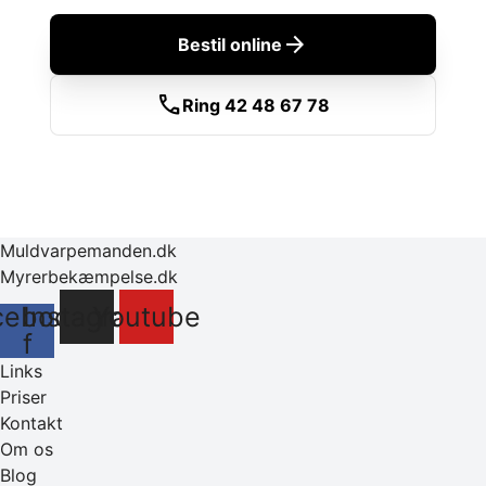
arrow_forward
Bestil online
call
Ring 42 48 67 78
Muldvarpemanden.dk
Myrerbekæmpelse.dk
cebook-
Instagram
Youtube
f
Links
Priser
Kontakt
Om os
Blog