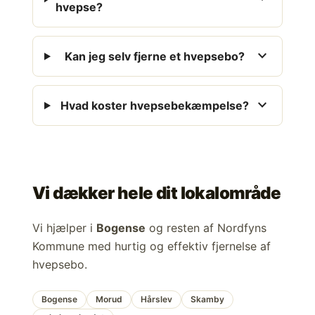
hvepse?
expand_more
Kan jeg selv fjerne et hvepsebo?
expand_more
Hvad koster hvepsebekæmpelse?
Vi dækker hele dit lokalområde
Vi hjælper i
Bogense
og resten af Nordfyns
Kommune med hurtig og effektiv fjernelse af
hvepsebo.
Bogense
Morud
Hårslev
Skamby