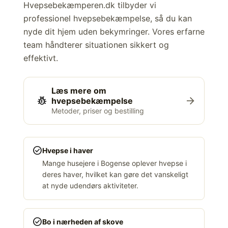
Hvepsebekæmperen.dk tilbyder vi
professionel hvepsebekæmpelse, så du kan
nyde dit hjem uden bekymringer. Vores erfarne
team håndterer situationen sikkert og
effektivt.
Læs mere om
pest_control
arrow_forward
hvepsebekæmpelse
Metoder, priser og bestilling
check_circle
Hvepse i haver
Mange husejere i Bogense oplever hvepse i
deres haver, hvilket kan gøre det vanskeligt
at nyde udendørs aktiviteter.
check_circle
Bo i nærheden af skove