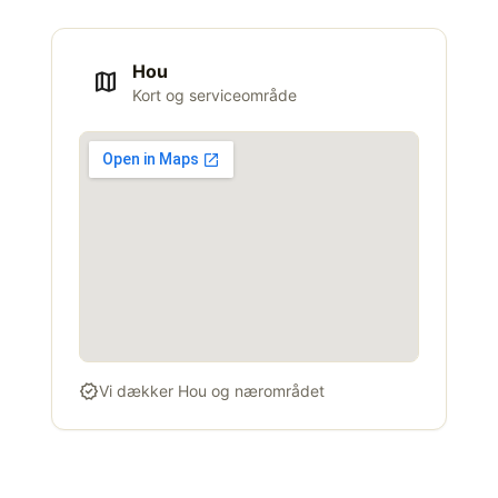
Hou
map
Kort og serviceområde
verified
Vi dækker Hou og nærområdet