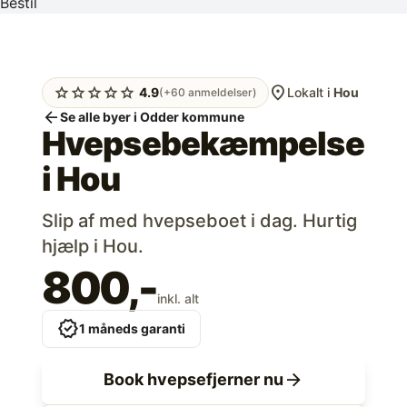
Bestil
location_on
star
star
star
star
star
4.9
Lokalt i
Hou
(+60 anmeldelser)
arrow_back
Se alle byer i Odder kommune
Hvepsebekæmpelse
i
Hou
Slip af med hvepseboet i dag. Hurtig
hjælp i Hou.
800,-
inkl. alt
verified
1 måneds garanti
arrow_forward
Book hvepsefjerner nu