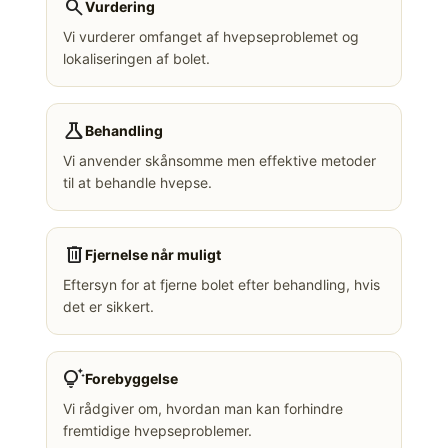
search
Vurdering
Vi vurderer omfanget af hvepseproblemet og
lokaliseringen af bolet.
science
Behandling
Vi anvender skånsomme men effektive metoder
til at behandle hvepse.
delete
Fjernelse når muligt
Eftersyn for at fjerne bolet efter behandling, hvis
det er sikkert.
tips_and_updates
Forebyggelse
Vi rådgiver om, hvordan man kan forhindre
fremtidige hvepseproblemer.