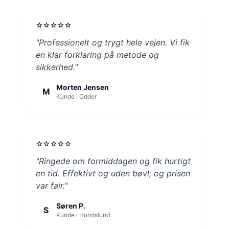
star
star
star
star
star
"Professionelt og trygt hele vejen. Vi fik
en klar forklaring på metode og
sikkerhed."
Morten Jensen
M
Kunde i Odder
star
star
star
star
star
"Ringede om formiddagen og fik hurtigt
en tid. Effektivt og uden bøvl, og prisen
var fair."
Søren P.
S
Kunde i Hundslund