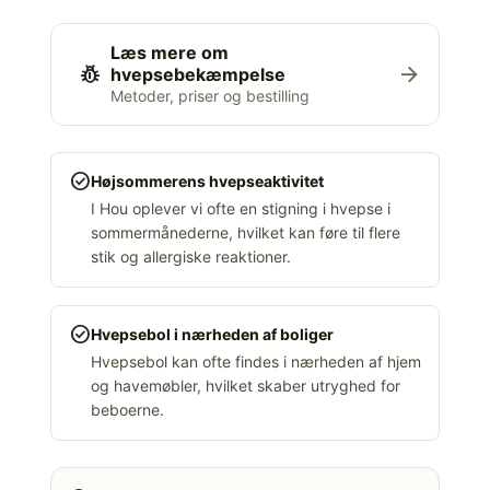
Læs mere om
pest_control
arrow_forward
hvepsebekæmpelse
Metoder, priser og bestilling
check_circle
Højsommerens hvepseaktivitet
I Hou oplever vi ofte en stigning i hvepse i
sommermånederne, hvilket kan føre til flere
stik og allergiske reaktioner.
check_circle
Hvepsebol i nærheden af boliger
Hvepsebol kan ofte findes i nærheden af hjem
og havemøbler, hvilket skaber utryghed for
beboerne.