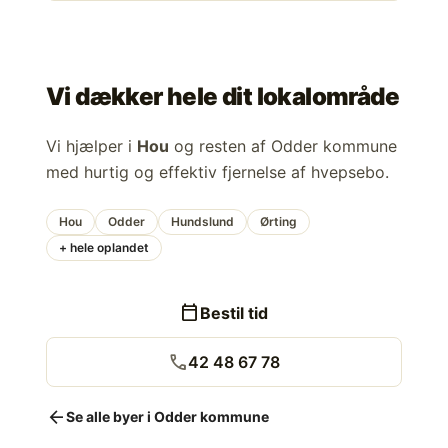
Vi dækker hele dit lokalområde
Vi hjælper i
Hou
og resten af Odder kommune
med hurtig og effektiv fjernelse af hvepsebo.
Hou
Odder
Hundslund
Ørting
+ hele oplandet
calendar_today
Bestil tid
call
42 48 67 78
arrow_back
Se alle byer i Odder kommune