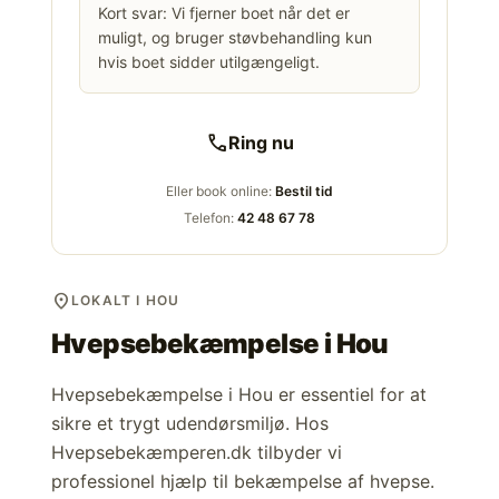
Kort svar: Vi fjerner boet når det er
muligt, og bruger støvbehandling kun
hvis boet sidder utilgængeligt.
call
Ring nu
Eller book online:
Bestil tid
Telefon:
42 48 67 78
location_on
LOKALT I HOU
Hvepsebekæmpelse i
Hou
Hvepsebekæmpelse i Hou er essentiel for at
sikre et trygt udendørsmiljø. Hos
Hvepsebekæmperen.dk tilbyder vi
professionel hjælp til bekæmpelse af hvepse.