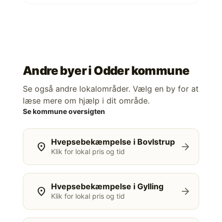
Andre byer i
Odder kommune
Se også andre lokalområder. Vælg en by for at
læse mere om hjælp i dit område.
Se kommune oversigten
Hvepsebekæmpelse i Bovlstrup
location_on
arrow_forward
Klik for lokal pris og tid
Hvepsebekæmpelse i Gylling
location_on
arrow_forward
Klik for lokal pris og tid