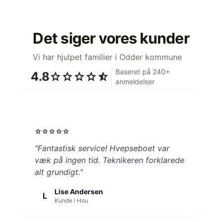
Det siger vores kunder
Vi har hjulpet familier i Odder kommune
Baseret på 240+
4.8
star
star
star
star
star_half
anmeldelser
star
star
star
star
star
"Fantastisk service! Hvepseboet var
væk på ingen tid. Teknikeren forklarede
alt grundigt."
Lise Andersen
L
Kunde i Hou