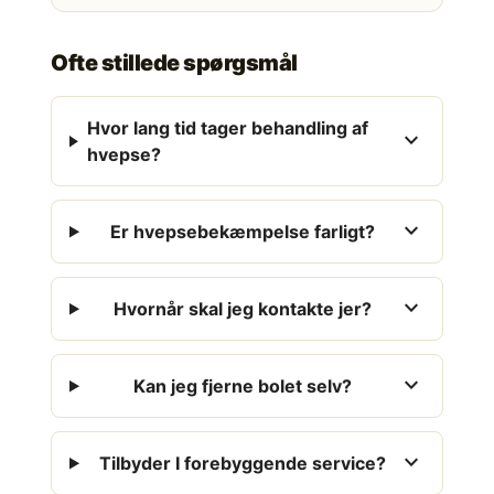
Ofte stillede spørgsmål
Hvor lang tid tager behandling af
expand_more
hvepse?
expand_more
Er hvepsebekæmpelse farligt?
expand_more
Hvornår skal jeg kontakte jer?
expand_more
Kan jeg fjerne bolet selv?
expand_more
Tilbyder I forebyggende service?