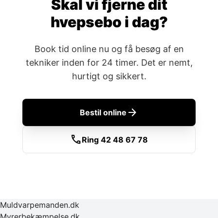
Skal vi fjerne dit
hvepsebo i dag?
Book tid online nu og få besøg af en
tekniker inden for 24 timer. Det er nemt,
hurtigt og sikkert.
arrow_forward
Bestil online
call
Ring 42 48 67 78
Muldvarpemanden.dk
Myrerbekæmpelse.dk