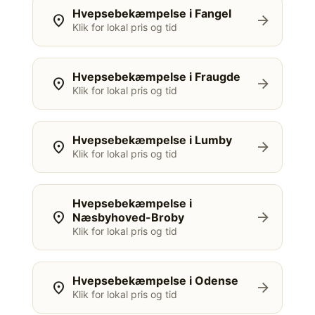
Hvepsebekæmpelse i Fangel
location_on
arrow_forward
Klik for lokal pris og tid
Hvepsebekæmpelse i Fraugde
location_on
arrow_forward
Klik for lokal pris og tid
Hvepsebekæmpelse i Lumby
location_on
arrow_forward
Klik for lokal pris og tid
Hvepsebekæmpelse i
location_on
arrow_forward
Næsbyhoved-Broby
Klik for lokal pris og tid
Hvepsebekæmpelse i Odense
location_on
arrow_forward
Klik for lokal pris og tid