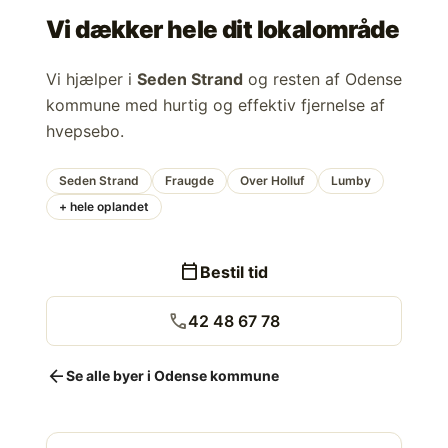
Vi dækker hele dit lokalområde
Vi hjælper i
Seden Strand
og resten af Odense
kommune med hurtig og effektiv fjernelse af
hvepsebo.
Seden Strand
Fraugde
Over Holluf
Lumby
+ hele oplandet
calendar_today
Bestil tid
call
42 48 67 78
arrow_back
Se alle byer i Odense kommune