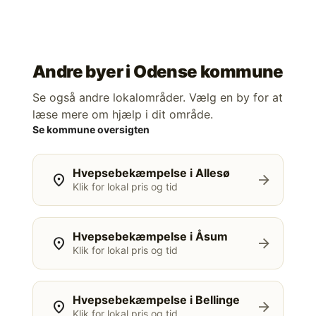
Andre byer i
Odense kommune
Se også andre lokalområder. Vælg en by for at
læse mere om hjælp i dit område.
Se kommune oversigten
Hvepsebekæmpelse i Allesø
location_on
arrow_forward
Klik for lokal pris og tid
Hvepsebekæmpelse i Åsum
location_on
arrow_forward
Klik for lokal pris og tid
Hvepsebekæmpelse i Bellinge
location_on
arrow_forward
Klik for lokal pris og tid