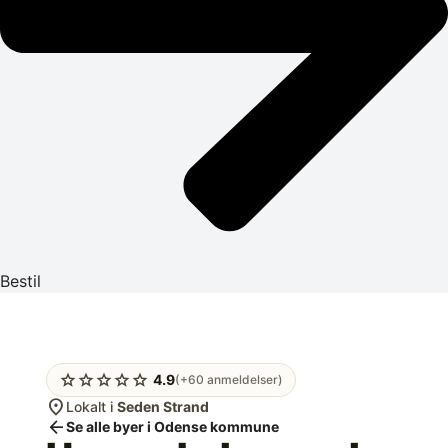
Bestil
star
star
star
star
star
4.9
(+60 anmeldelser)
location_on
Lokalt i
Seden Strand
arrow_back
Se alle byer i Odense kommune