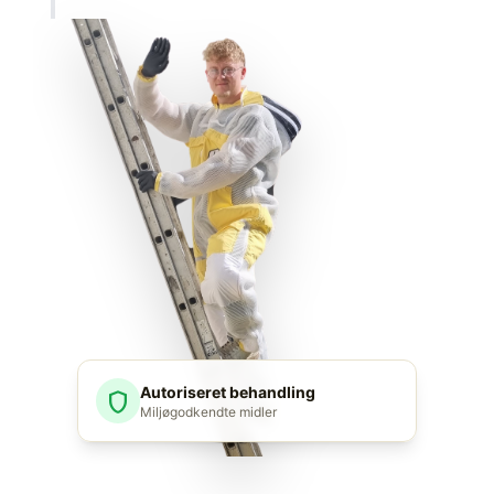
Autoriseret behandling
shield
Miljøgodkendte midler