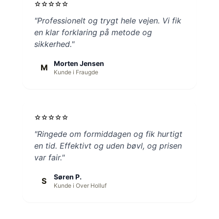
star
star
star
star
star
"Professionelt og trygt hele vejen. Vi fik
en klar forklaring på metode og
sikkerhed."
Morten Jensen
M
Kunde i Fraugde
star
star
star
star
star
"Ringede om formiddagen og fik hurtigt
en tid. Effektivt og uden bøvl, og prisen
var fair."
Søren P.
S
Kunde i Over Holluf