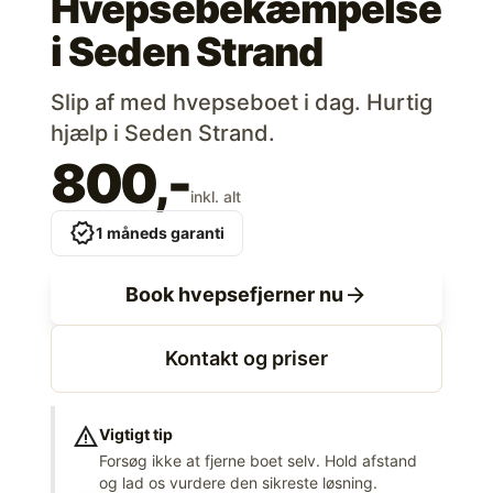
Hvepsebekæmpelse
i
Seden Strand
Slip af med hvepseboet i dag. Hurtig
hjælp i Seden Strand.
800,-
inkl. alt
verified
1 måneds garanti
arrow_forward
Book hvepsefjerner nu
Kontakt og priser
warning
Vigtigt tip
Forsøg ikke at fjerne boet selv. Hold afstand
og lad os vurdere den sikreste løsning.