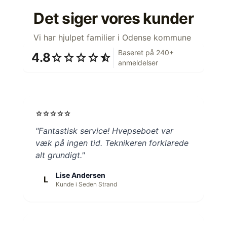
Det siger vores kunder
Vi har hjulpet familier i Odense kommune
Baseret på 240+
4.8
star
star
star
star
star_half
anmeldelser
star
star
star
star
star
"Fantastisk service! Hvepseboet var
væk på ingen tid. Teknikeren forklarede
alt grundigt."
Lise Andersen
L
Kunde i Seden Strand