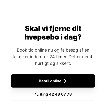
Skal vi fjerne dit
hvepsebo i dag?
Book tid online nu og få besøg af en
tekniker inden for 24 timer. Det er nemt,
hurtigt og sikkert.
arrow_forward
Bestil online
call
Ring 42 48 67 78