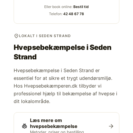
Eller book online:
Bestil tid
Telefon:
42 48 67 78
location_on
LOKALT I SEDEN STRAND
Hvepsebekæmpelse i
Seden
Strand
Hvepsebekæmpelse i Seden Strand er
essentiel for at sikre et trygt udendørsmiljø.
Hos Hvepsebekæmperen.dk tilbyder vi
professionel hjælp til bekæmpelse af hvepse i
dit lokalområde.
Læs mere om
pest_control
arrow_forward
hvepsebekæmpelse
Metoder, priser og bestilling