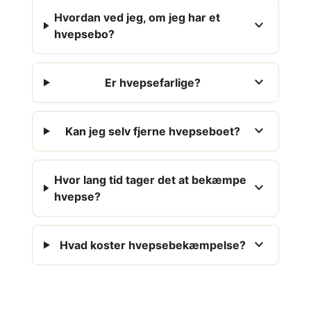
Hvordan ved jeg, om jeg har et
expand_more
hvepsebo?
expand_more
Er hvepsefarlige?
expand_more
Kan jeg selv fjerne hvepseboet?
Hvor lang tid tager det at bekæmpe
expand_more
hvepse?
expand_more
Hvad koster hvepsebekæmpelse?