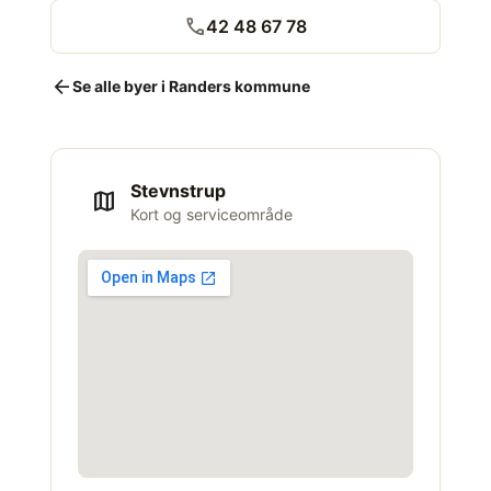
call
42 48 67 78
arrow_back
Se alle byer i Randers kommune
Stevnstrup
map
Kort og serviceområde