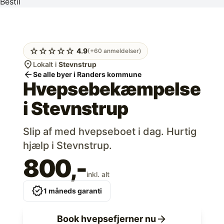
Bestil
star
star
star
star
star
4.9
(+60 anmeldelser)
location_on
Lokalt i
Stevnstrup
arrow_back
Se alle byer i Randers kommune
Hvepsebekæmpelse
i
Stevnstrup
Slip af med hvepseboet i dag. Hurtig
hjælp i Stevnstrup.
800,-
inkl. alt
verified
1 måneds garanti
arrow_forward
Book hvepsefjerner nu