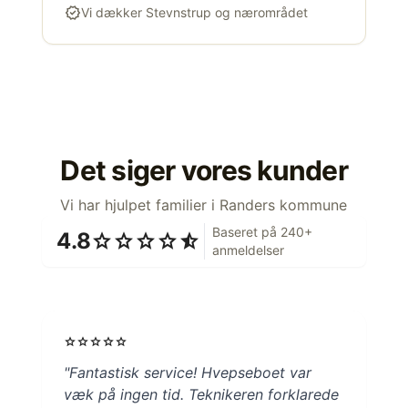
verified
Vi dækker Stevnstrup og nærområdet
Det siger vores kunder
Vi har hjulpet familier i Randers kommune
Baseret på 240+
4.8
star
star
star
star
star_half
anmeldelser
star
star
star
star
star
"Fantastisk service! Hvepseboet var
væk på ingen tid. Teknikeren forklarede