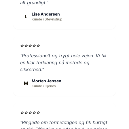
alt grundigt."
Lise Andersen
L
Kunde i Stevnstrup
star
star
star
star
star
"Professionelt og trygt hele vejen. Vi fik
en klar forklaring på metode og
sikkerhed."
Morten Jensen
M
Kunde i Gjerlev
star
star
star
star
star
"Ringede om formiddagen og fik hurtigt