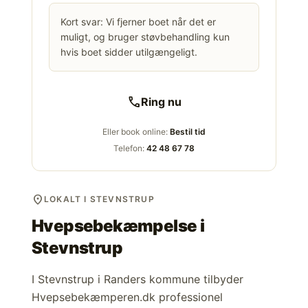
Kort svar: Vi fjerner boet når det er
muligt, og bruger støvbehandling kun
hvis boet sidder utilgængeligt.
call
Ring nu
Eller book online:
Bestil tid
Telefon:
42 48 67 78
location_on
LOKALT I STEVNSTRUP
Hvepsebekæmpelse i
Stevnstrup
I Stevnstrup i Randers kommune tilbyder
Hvepsebekæmperen.dk professionel