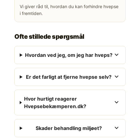
Vi giver råd til, hvordan du kan forhindre hvepse
i fremtiden.
Ofte stillede spørgsmål
expand_more
Hvordan ved jeg, om jeg har hveps?
expand_more
Er det farligt at fjerne hvepse selv?
Hvor hurtigt reagerer
expand_more
Hvepsebekæmperen.dk?
expand_more
Skader behandling miljøet?