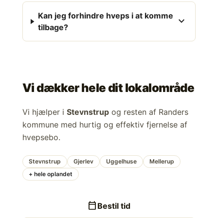
Kan jeg forhindre hveps i at komme
expand_more
tilbage?
Vi dækker hele dit lokalområde
Vi hjælper i
Stevnstrup
og resten af Randers
kommune med hurtig og effektiv fjernelse af
hvepsebo.
Stevnstrup
Gjerlev
Uggelhuse
Mellerup
+ hele oplandet
calendar_today
Bestil tid