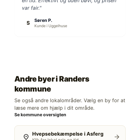
en tid. Effektivt og uden bøvl, og prisen
var fair."
Søren P.
S
Kunde i Uggelhuse
Andre byer i
Randers
kommune
Se også andre lokalområder. Vælg en by for at
læse mere om hjælp i dit område.
Se kommune oversigten
Hvepsebekæmpelse i Asferg
location_on
arrow_forward
Klik for lokal pris og tid