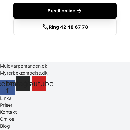
arrow_forward
Bestil online
call
Ring 42 48 67 78
Muldvarpemanden.dk
Myrerbekæmpelse.dk
cebook-
Instagram
Youtube
f
Links
Priser
Kontakt
Om os
Blog