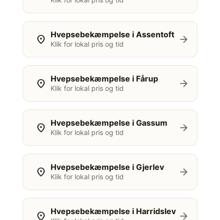
Hvepsebekæmpelse i Assentoft
location_on
arrow_forward
Klik for lokal pris og tid
Hvepsebekæmpelse i Fårup
location_on
arrow_forward
Klik for lokal pris og tid
Hvepsebekæmpelse i Gassum
location_on
arrow_forward
Klik for lokal pris og tid
Hvepsebekæmpelse i Gjerlev
location_on
arrow_forward
Klik for lokal pris og tid
Hvepsebekæmpelse i Harridslev
location_on
arrow_forward