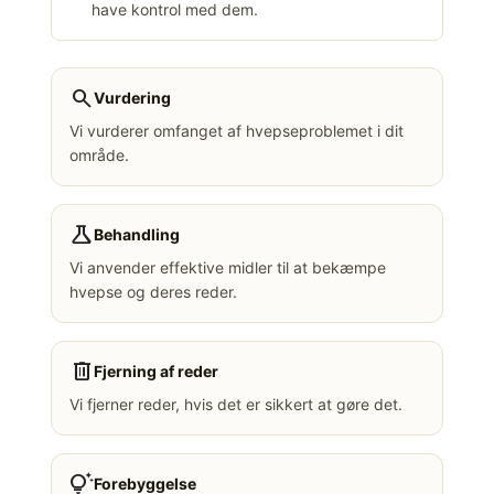
have kontrol med dem.
search
Vurdering
Vi vurderer omfanget af hvepseproblemet i dit
område.
science
Behandling
Vi anvender effektive midler til at bekæmpe
hvepse og deres reder.
delete
Fjerning af reder
Vi fjerner reder, hvis det er sikkert at gøre det.
tips_and_updates
Forebyggelse