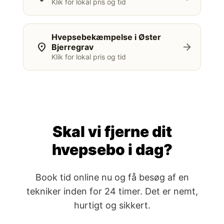
Klik for lokal pris og tid
Hvepsebekæmpelse i Øster
location_on
arrow_forward
Bjerregrav
Klik for lokal pris og tid
Skal vi fjerne dit
hvepsebo i dag?
Book tid online nu og få besøg af en
tekniker inden for 24 timer. Det er nemt,
hurtigt og sikkert.