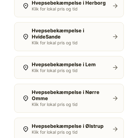
Hvepsebekæmpelse i Herborg
location_on
arrow_forward
Klik for lokal pris og tid
Hvepsebekæmpelse i
location_on
arrow_forward
HvideSande
Klik for lokal pris og tid
Hvepsebekæmpelse i Lem
location_on
arrow_forward
Klik for lokal pris og tid
Hvepsebekæmpelse i Nørre
location_on
arrow_forward
Omme
Klik for lokal pris og tid
Hvepsebekæmpelse i Ølstrup
location_on
arrow_forward
Klik for lokal pris og tid