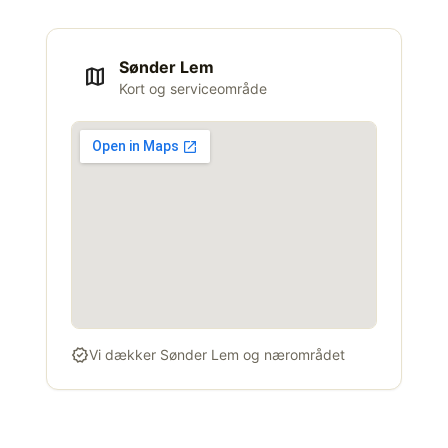
Sønder Lem
map
Kort og serviceområde
verified
Vi dækker Sønder Lem og nærområdet