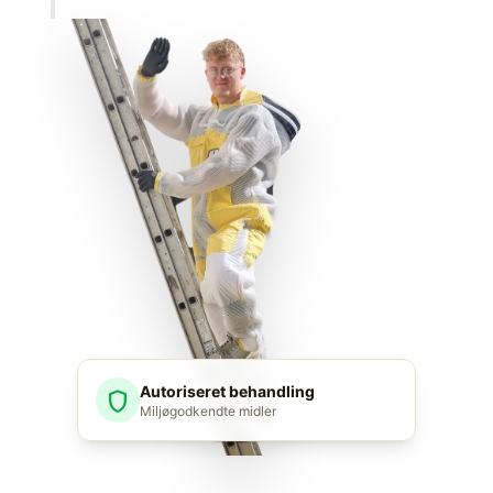
Autoriseret behandling
shield
Miljøgodkendte midler