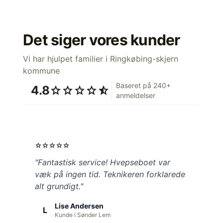
Det siger vores kunder
Vi har hjulpet familier i Ringkøbing-skjern
kommune
Baseret på 240+
4.8
star
star
star
star
star_half
anmeldelser
star
star
star
star
star
"Fantastisk service! Hvepseboet var
væk på ingen tid. Teknikeren forklarede
alt grundigt."
Lise Andersen
L
Kunde i Sønder Lem