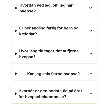
Hvordan ved jeg, om jeg har
expand_more
hvepse?
Er behandling farlig for børn og
expand_more
kæledyr?
Hvor lang tid tager det at fjerne
expand_more
hvepse?
expand_more
Kan jeg selv fjerne hvepse?
Hvornår er den bedste tid på året
expand_more
for hvepsebekæmpelse?