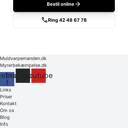
arrow_forward
Bestil online
call
Ring 42 48 67 78
Muldvarpemanden.dk
Myrerbekæmpelse.dk
cebook-
Instagram
Youtube
f
Links
Priser
Kontakt
Om os
Blog
Info