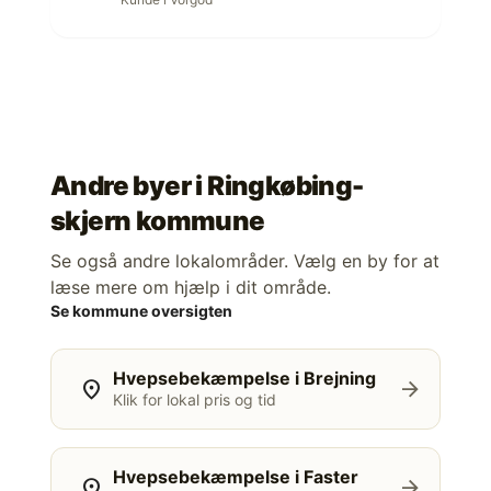
Andre byer i
Ringkøbing-
skjern kommune
Se også andre lokalområder. Vælg en by for at
læse mere om hjælp i dit område.
Se kommune oversigten
Hvepsebekæmpelse i Brejning
location_on
arrow_forward
Klik for lokal pris og tid
Hvepsebekæmpelse i Faster
location_on
arrow_forward