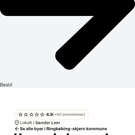
Bestil
star
star
star
star
star
4.9
(+60 anmeldelser)
location_on
Lokalt i
Sønder Lem
arrow_back
Se alle byer i Ringkøbing-skjern kommune