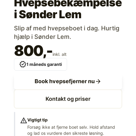
Hvepsebekæmpelse
i
Sønder Lem
Slip af med hvepseboet i dag. Hurtig
hjælp i Sønder Lem.
800,-
inkl. alt
verified
1 måneds garanti
arrow_forward
Book hvepsefjerner nu
Kontakt og priser
warning
Vigtigt tip
Forsøg ikke at fjerne boet selv. Hold afstand
og lad os vurdere den sikreste løsning.