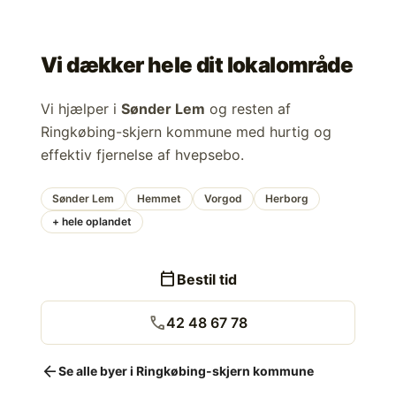
Vi dækker hele dit lokalområde
Vi hjælper i
Sønder Lem
og resten af
Ringkøbing-skjern kommune med hurtig og
effektiv fjernelse af hvepsebo.
Sønder Lem
Hemmet
Vorgod
Herborg
+ hele oplandet
calendar_today
Bestil tid
call
42 48 67 78
arrow_back
Se alle byer i Ringkøbing-skjern kommune