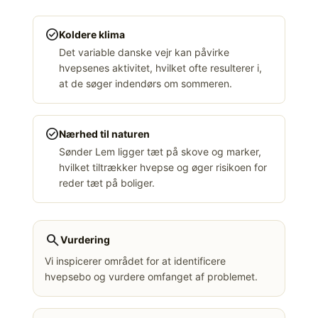
check_circle
Koldere klima
Det variable danske vejr kan påvirke
hvepsenes aktivitet, hvilket ofte resulterer i,
at de søger indendørs om sommeren.
check_circle
Nærhed til naturen
Sønder Lem ligger tæt på skove og marker,
hvilket tiltrækker hvepse og øger risikoen for
reder tæt på boliger.
search
Vurdering
Vi inspicerer området for at identificere
hvepsebo og vurdere omfanget af problemet.