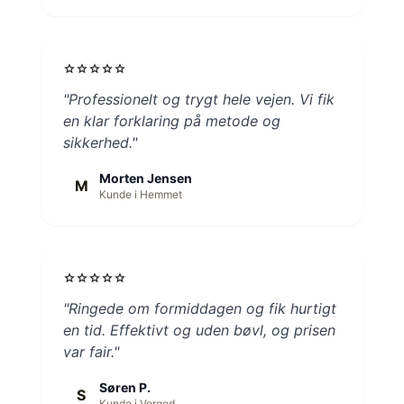
star
star
star
star
star
"Professionelt og trygt hele vejen. Vi fik
en klar forklaring på metode og
sikkerhed."
Morten Jensen
M
Kunde i Hemmet
star
star
star
star
star
"Ringede om formiddagen og fik hurtigt
en tid. Effektivt og uden bøvl, og prisen
var fair."
Søren P.
S
Kunde i Vorgod