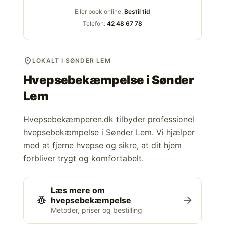
Eller book online:
Bestil tid
Telefon:
42 48 67 78
location_on
LOKALT I SØNDER LEM
Hvepsebekæmpelse i
Sønder
Lem
Hvepsebekæmperen.dk tilbyder professionel
hvepsebekæmpelse i Sønder Lem. Vi hjælper
med at fjerne hvepse og sikre, at dit hjem
forbliver trygt og komfortabelt.
Læs mere om
pest_control
arrow_forward
hvepsebekæmpelse
Metoder, priser og bestilling