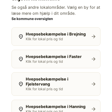
Se også andre lokalområder. Vælg en by for at
læse mere om hjælp i dit område.
Se kommune oversigten
Hvepsebekæmpelse i Brejning
location_on
arrow_forward
Klik for lokal pris og tid
Hvepsebekæmpelse i Faster
location_on
arrow_forward
Klik for lokal pris og tid
Hvepsebekæmpelse i
location_on
arrow_forward
Fjelstervang
Klik for lokal pris og tid
Hvepsebekæmpelse i Hanning
location_on
arrow_forward
Klik for lokal pris og tid