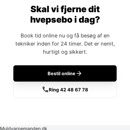
Skal vi fjerne dit
hvepsebo i dag?
Book tid online nu og få besøg af en
tekniker inden for 24 timer. Det er nemt,
hurtigt og sikkert.
arrow_forward
Bestil online
call
Ring 42 48 67 78
Muldvarpemanden.dk