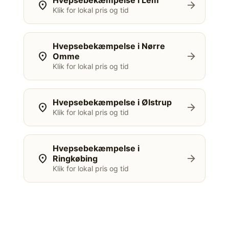
Hvepsebekæmpelse i Lem
location_on
arrow_forward
Klik for lokal pris og tid
Hvepsebekæmpelse i Nørre
location_on
arrow_forward
Omme
Klik for lokal pris og tid
Hvepsebekæmpelse i Ølstrup
location_on
arrow_forward
Klik for lokal pris og tid
Hvepsebekæmpelse i
location_on
arrow_forward
Ringkøbing
Klik for lokal pris og tid