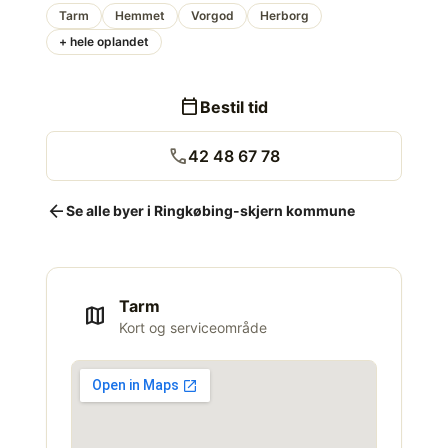
Tarm
Hemmet
Vorgod
Herborg
+ hele oplandet
calendar_today
Bestil tid
call
42 48 67 78
arrow_back
Se alle byer i Ringkøbing-skjern kommune
Tarm
map
Kort og serviceområde