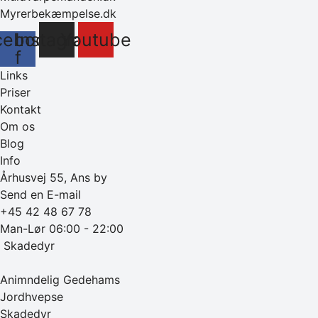
Myrerbekæmpelse.dk
cebook-
Instagram
Youtube
f
Links
Priser
Kontakt
Om os
Blog
Info
Århusvej 55, Ans by
Send en E-mail
+45 42 48 67 78
Man-Lør 06:00 - 22:00
‎ Skadedyr
Animndelig Gedehams
Jordhvepse
Skadedyr