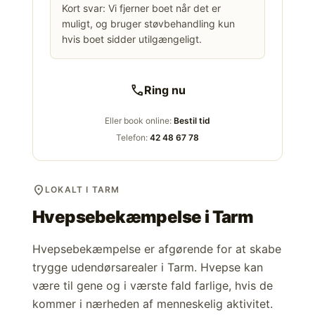
Kort svar: Vi fjerner boet når det er
muligt, og bruger støvbehandling kun
hvis boet sidder utilgængeligt.
call
Ring nu
Eller book online:
Bestil tid
Telefon:
42 48 67 78
location_on
LOKALT I TARM
Hvepsebekæmpelse i
Tarm
Hvepsebekæmpelse er afgørende for at skabe
trygge udendørsarealer i Tarm. Hvepse kan
være til gene og i værste fald farlige, hvis de
kommer i nærheden af menneskelig aktivitet.