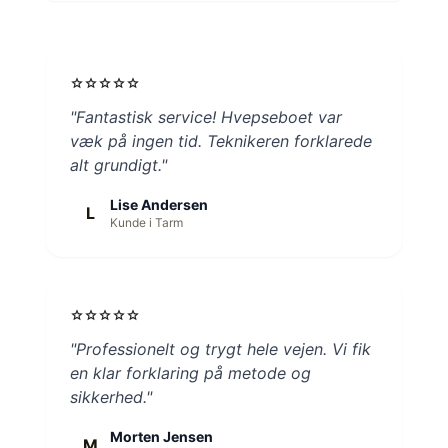
star
star
star
star
star
"Fantastisk service! Hvepseboet var
væk på ingen tid. Teknikeren forklarede
alt grundigt."
Lise Andersen
L
Kunde i Tarm
star
star
star
star
star
"Professionelt og trygt hele vejen. Vi fik
en klar forklaring på metode og
sikkerhed."
Morten Jensen
M