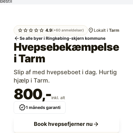
Bestil
location_on
star
star
star
star
star
4.9
Lokalt i
Tarm
(+60 anmeldelser)
arrow_back
Se alle byer i Ringkøbing-skjern kommune
Hvepsebekæmpelse
i
Tarm
Slip af med hvepseboet i dag. Hurtig
hjælp i Tarm.
800,-
inkl. alt
verified
1 måneds garanti
arrow_forward
Book hvepsefjerner nu