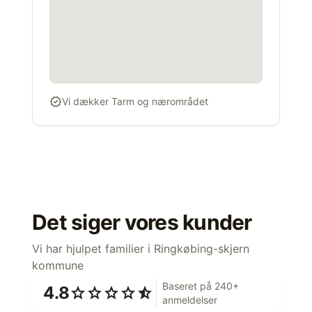
verified
Vi dækker Tarm og nærområdet
Det siger vores kunder
Vi har hjulpet familier i Ringkøbing-skjern
kommune
Baseret på 240+
4.8
star
star
star
star
star_half
anmeldelser