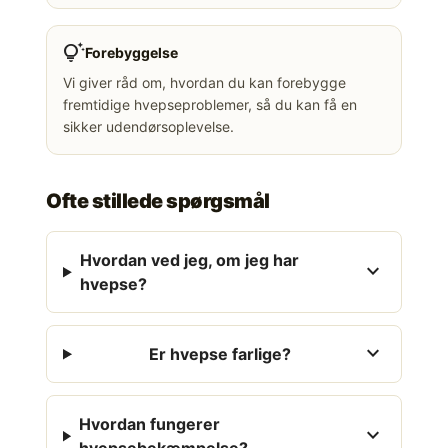
tips_and_updates
Forebyggelse
Vi giver råd om, hvordan du kan forebygge
fremtidige hvepseproblemer, så du kan få en
sikker udendørsoplevelse.
Ofte stillede spørgsmål
Hvordan ved jeg, om jeg har
expand_more
hvepse?
expand_more
Er hvepse farlige?
Hvordan fungerer
expand_more