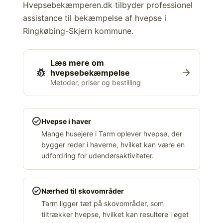
Hvepsebekæmperen.dk tilbyder professionel
assistance til bekæmpelse af hvepse i
Ringkøbing-Skjern kommune.
Læs mere om
pest_control
arrow_forward
hvepsebekæmpelse
Metoder, priser og bestilling
check_circle
Hvepse i haver
Mange husejere i Tarm oplever hvepse, der
bygger reder i haverne, hvilket kan være en
udfordring for udendørsaktiviteter.
check_circle
Nærhed til skovområder
Tarm ligger tæt på skovområder, som
tiltrækker hvepse, hvilket kan resultere i øget