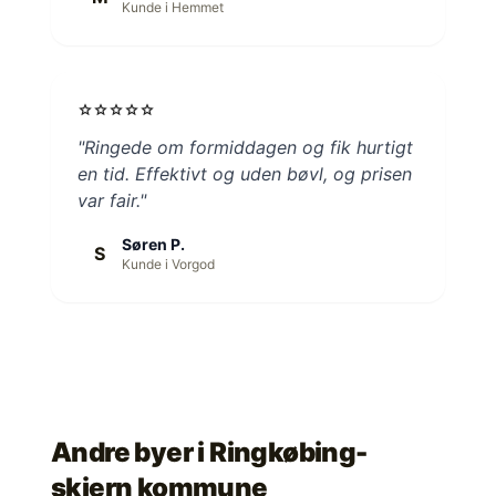
Kunde i Hemmet
star
star
star
star
star
"Ringede om formiddagen og fik hurtigt
en tid. Effektivt og uden bøvl, og prisen
var fair."
Søren P.
S
Kunde i Vorgod
Andre byer i
Ringkøbing-
skjern kommune