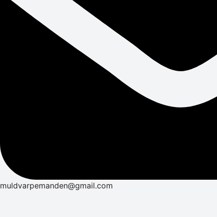
muldvarpemanden@gmail.com