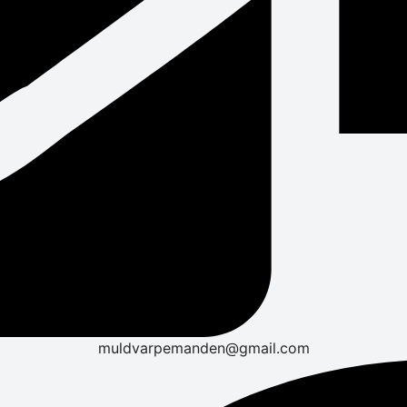
muldvarpemanden@gmail.com