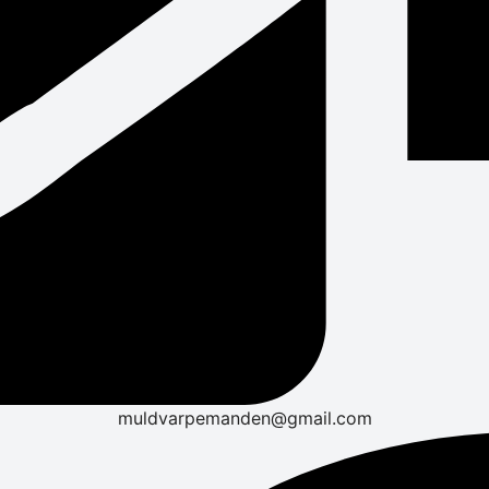
muldvarpemanden@gmail.com