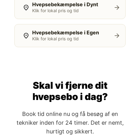
Hvepsebekæmpelse i Dynt
location_on
arrow_forward
Klik for lokal pris og tid
Hvepsebekæmpelse i Egen
location_on
arrow_forward
Klik for lokal pris og tid
Skal vi fjerne dit
hvepsebo i dag?
Book tid online nu og få besøg af en
tekniker inden for 24 timer. Det er nemt,
hurtigt og sikkert.