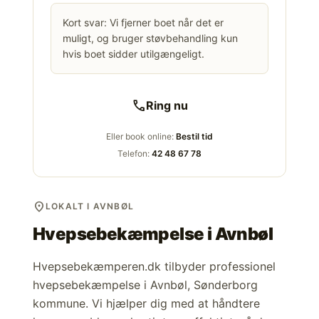
Kort svar: Vi fjerner boet når det er
muligt, og bruger støvbehandling kun
hvis boet sidder utilgængeligt.
call
Ring nu
Eller book online:
Bestil tid
Telefon:
42 48 67 78
location_on
LOKALT I AVNBØL
Hvepsebekæmpelse i
Avnbøl
Hvepsebekæmperen.dk tilbyder professionel
hvepsebekæmpelse i Avnbøl, Sønderborg
kommune. Vi hjælper dig med at håndtere