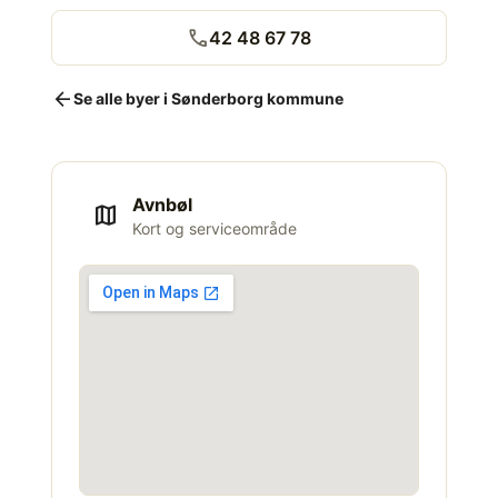
call
42 48 67 78
arrow_back
Se alle byer i Sønderborg kommune
Avnbøl
map
Kort og serviceområde