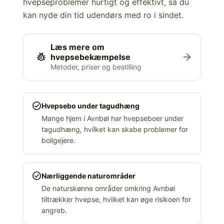
hvepseproblemer hurtigt og effektivt, så du
kan nyde din tid udendørs med ro i sindet.
Læs mere om
pest_control
arrow_forward
hvepsebekæmpelse
Metoder, priser og bestilling
check_circle
Hvepsebo under tagudhæng
Mange hjem i Avnbøl har hvepseboer under
tagudhæng, hvilket kan skabe problemer for
boligejere.
check_circle
Nærliggende naturområder
De naturskønne områder omkring Avnbøl
tiltrækker hvepse, hvilket kan øge risikoen for
angreb.