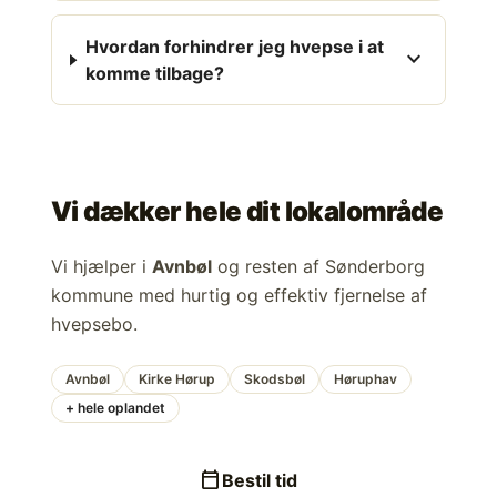
Hvordan forhindrer jeg hvepse i at
expand_more
komme tilbage?
Vi dækker hele dit lokalområde
Vi hjælper i
Avnbøl
og resten af Sønderborg
kommune med hurtig og effektiv fjernelse af
hvepsebo.
Avnbøl
Kirke Hørup
Skodsbøl
Høruphav
+ hele oplandet
calendar_today
Bestil tid