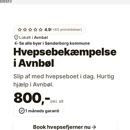
Bestil
star
star
star
star
star
4.9
(+60 anmeldelser)
location_on
Lokalt i
Avnbøl
arrow_back
Se alle byer i Sønderborg kommune
Hvepsebekæmpelse
i
Avnbøl
Slip af med hvepseboet i dag. Hurtig
hjælp i Avnbøl.
800,-
inkl. alt
verified
1 måneds garanti
arrow_forward
Book hvepsefjerner nu