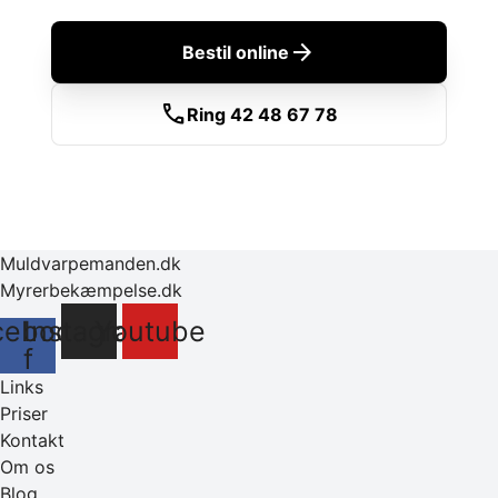
arrow_forward
Bestil online
call
Ring 42 48 67 78
Muldvarpemanden.dk
Myrerbekæmpelse.dk
cebook-
Instagram
Youtube
f
Links
Priser
Kontakt
Om os
Blog