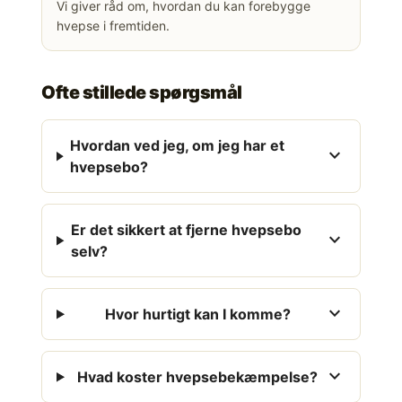
Vi giver råd om, hvordan du kan forebygge
hvepse i fremtiden.
Ofte stillede spørgsmål
Hvordan ved jeg, om jeg har et
expand_more
hvepsebo?
Er det sikkert at fjerne hvepsebo
expand_more
selv?
expand_more
Hvor hurtigt kan I komme?
expand_more
Hvad koster hvepsebekæmpelse?