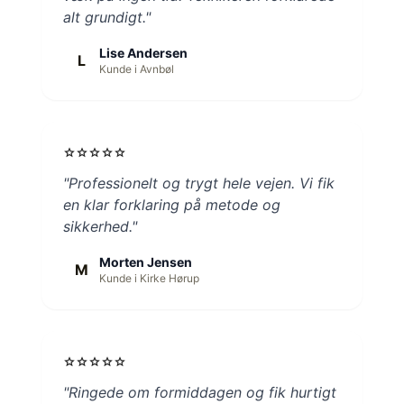
alt grundigt."
Lise Andersen
L
Kunde i Avnbøl
star
star
star
star
star
"Professionelt og trygt hele vejen. Vi fik
en klar forklaring på metode og
sikkerhed."
Morten Jensen
M
Kunde i Kirke Hørup
star
star
star
star
star
"Ringede om formiddagen og fik hurtigt