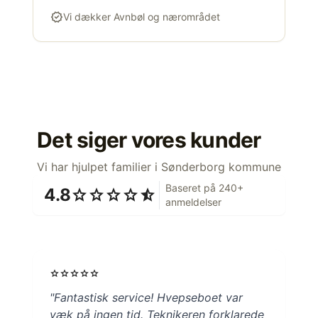
verified
Vi dækker Avnbøl og nærområdet
Det siger vores kunder
Vi har hjulpet familier i Sønderborg kommune
Baseret på 240+
4.8
star
star
star
star
star_half
anmeldelser
star
star
star
star
star
"Fantastisk service! Hvepseboet var
væk på ingen tid. Teknikeren forklarede