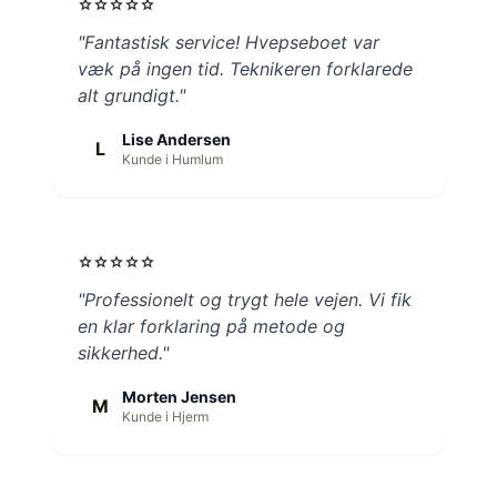
star
star
star
star
star
"Fantastisk service! Hvepseboet var
væk på ingen tid. Teknikeren forklarede
alt grundigt."
Lise Andersen
L
Kunde i Humlum
star
star
star
star
star
"Professionelt og trygt hele vejen. Vi fik
en klar forklaring på metode og
sikkerhed."
Morten Jensen
M
Kunde i Hjerm