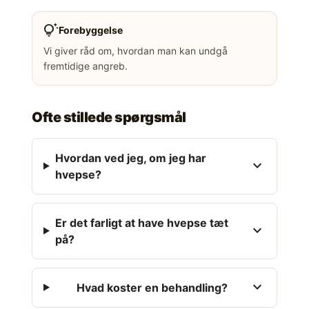
tips_and_updates
Forebyggelse
Vi giver råd om, hvordan man kan undgå
fremtidige angreb.
Ofte stillede spørgsmål
Hvordan ved jeg, om jeg har
expand_more
hvepse?
Er det farligt at have hvepse tæt
expand_more
på?
expand_more
Hvad koster en behandling?