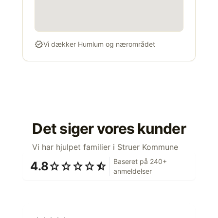
verified
Vi dækker Humlum og nærområdet
Det siger vores kunder
Vi har hjulpet familier i Struer Kommune
Baseret på 240+
4.8
star
star
star
star
star_half
anmeldelser