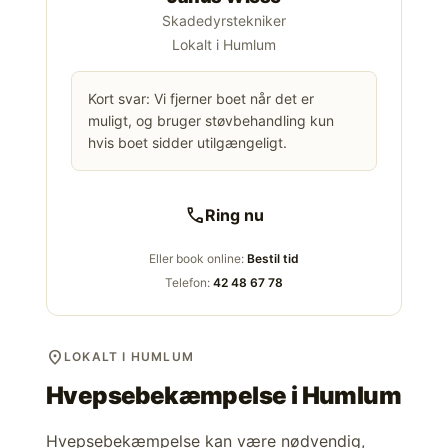
Skadedyrstekniker
Lokalt i Humlum
Kort svar: Vi fjerner boet når det er
muligt, og bruger støvbehandling kun
hvis boet sidder utilgængeligt.
call
Ring nu
Eller book online:
Bestil tid
Telefon:
42 48 67 78
location_on
LOKALT I HUMLUM
Hvepsebekæmpelse i
Humlum
Hvepsebekæmpelse kan være nødvendig,