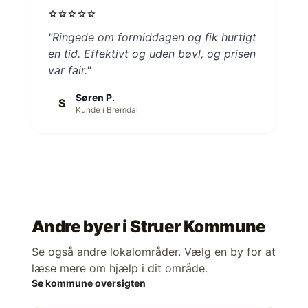
star
star
star
star
star
"Ringede om formiddagen og fik hurtigt
en tid. Effektivt og uden bøvl, og prisen
var fair."
Søren P.
S
Kunde i Bremdal
Andre byer i
Struer Kommune
Se også andre lokalområder. Vælg en by for at
læse mere om hjælp i dit område.
Se kommune oversigten