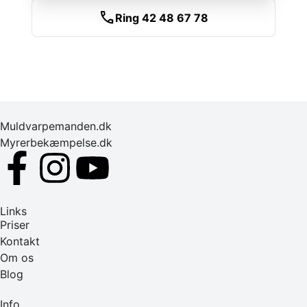
call
Ring 42 48 67 78
Muldvarpemanden.dk
Myrerbekæmpelse.dk
Links
Priser
Kontakt
Om os
Blog
Info