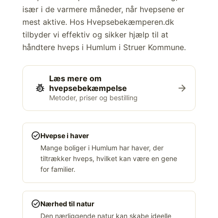
især i de varmere måneder, når hvepsene er
mest aktive. Hos Hvepsebekæmperen.dk
tilbyder vi effektiv og sikker hjælp til at
håndtere hveps i Humlum i Struer Kommune.
Læs mere om
pest_control
arrow_forward
hvepsebekæmpelse
Metoder, priser og bestilling
check_circle
Hvepse i haver
Mange boliger i Humlum har haver, der
tiltrækker hveps, hvilket kan være en gene
for familier.
check_circle
Nærhed til natur
Den nærliggende natur kan skabe ideelle