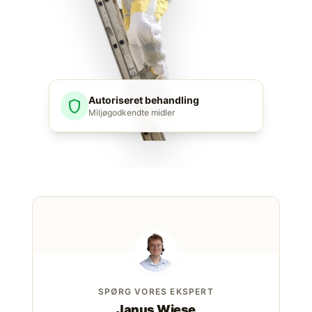
Autoriseret behandling
shield
Miljøgodkendte midler
SPØRG VORES EKSPERT
Janus Wiese