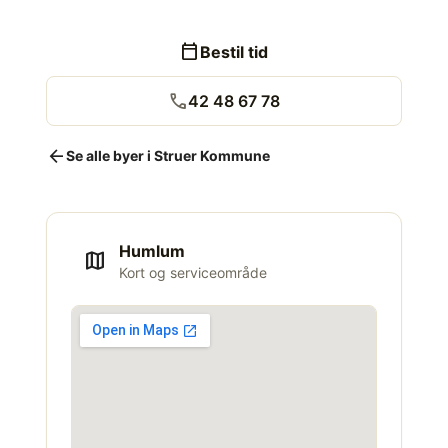
calendar_today
Bestil tid
call
42 48 67 78
arrow_back
Se alle byer i Struer Kommune
Humlum
map
Kort og serviceområde