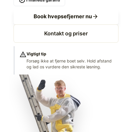
verified
arrow_forward
Book hvepsefjerner nu
Kontakt og priser
warning
Vigtigt tip
Forsøg ikke at fjerne boet selv. Hold afstand
og lad os vurdere den sikreste løsning.