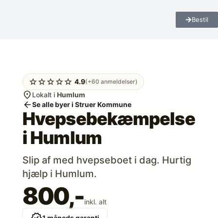
Bestil
star
star
star
star
star
4.9
(+60 anmeldelser)
location_on
Lokalt i
Humlum
arrow_back
Se alle byer i Struer Kommune
Hvepsebekæmpelse
i
Humlum
Slip af med hvepseboet i dag. Hurtig
hjælp i Humlum.
800,-
inkl. alt
1 måneds garanti