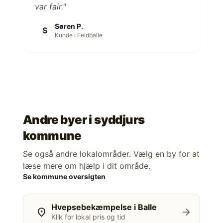
var fair."
Søren P.
S
Kunde i Feldballe
Andre byer i
syddjurs
kommune
Se også andre lokalområder. Vælg en by for at
læse mere om hjælp i dit område.
Se kommune oversigten
Hvepsebekæmpelse i Balle
location_on
arrow_forward
Klik for lokal pris og tid