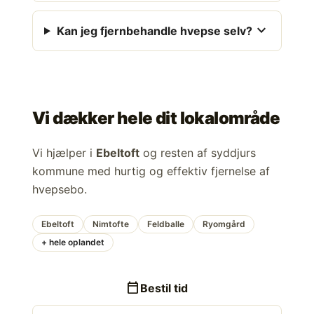
expand_more
Kan jeg fjernbehandle hvepse selv?
Vi dækker hele dit lokalområde
Vi hjælper i
Ebeltoft
og resten af syddjurs
kommune med hurtig og effektiv fjernelse af
hvepsebo.
Ebeltoft
Nimtofte
Feldballe
Ryomgård
+ hele oplandet
calendar_today
Bestil tid