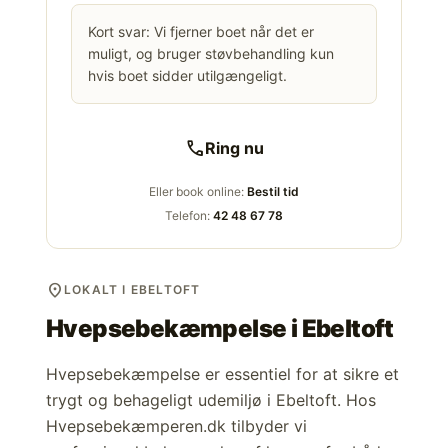
Kort svar: Vi fjerner boet når det er
muligt, og bruger støvbehandling kun
hvis boet sidder utilgængeligt.
call
Ring nu
Eller book online:
Bestil tid
Telefon:
42 48 67 78
location_on
LOKALT I EBELTOFT
Hvepsebekæmpelse i
Ebeltoft
Hvepsebekæmpelse er essentiel for at sikre et
trygt og behageligt udemiljø i Ebeltoft. Hos
Hvepsebekæmperen.dk tilbyder vi