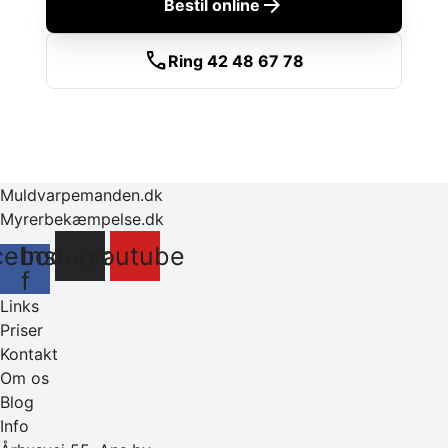
arrow_forward
Bestil online
call
Ring 42 48 67 78
Muldvarpemanden.dk
Myrerbekæmpelse.dk
cebook-
Instagram
Youtube
f
Links
Priser
Kontakt
Om os
Blog
Info