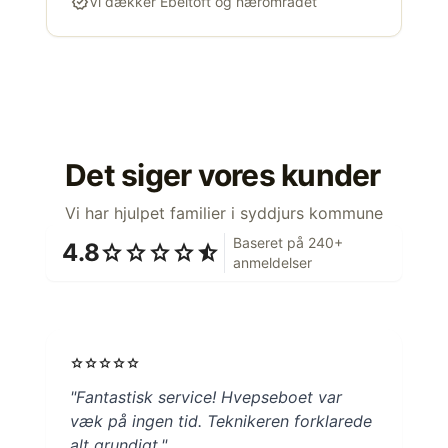
verified
Vi dækker Ebeltoft og nærområdet
Det siger vores kunder
Vi har hjulpet familier i syddjurs kommune
Baseret på 240+
4.8
star
star
star
star
star_half
anmeldelser
star
star
star
star
star
"Fantastisk service! Hvepseboet var
væk på ingen tid. Teknikeren forklarede
alt grundigt."