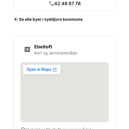
call
42 48 67 78
arrow_back
Se alle byer i syddjurs kommune
Ebeltoft
map
Kort og serviceområde