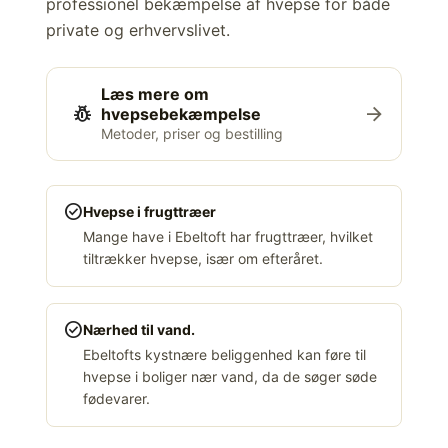
professionel bekæmpelse af hvepse for både
private og erhvervslivet.
Læs mere om
pest_control
arrow_forward
hvepsebekæmpelse
Metoder, priser og bestilling
check_circle
Hvepse i frugttræer
Mange have i Ebeltoft har frugttræer, hvilket
tiltrækker hvepse, især om efteråret.
check_circle
Nærhed til vand.
Ebeltofts kystnære beliggenhed kan føre til
hvepse i boliger nær vand, da de søger søde
fødevarer.