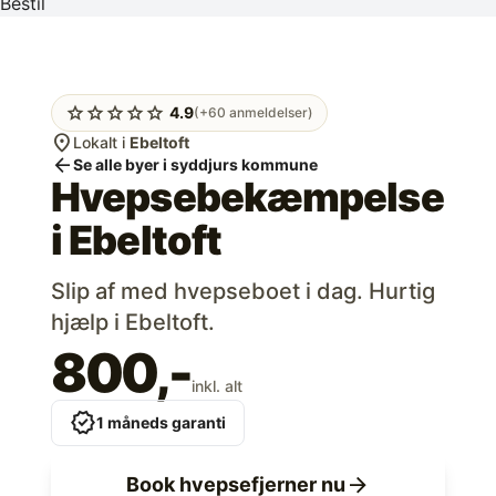
Bestil
star
star
star
star
star
4.9
(+60 anmeldelser)
location_on
Lokalt i
Ebeltoft
arrow_back
Se alle byer i syddjurs kommune
Hvepsebekæmpelse
i
Ebeltoft
Slip af med hvepseboet i dag. Hurtig
hjælp i Ebeltoft.
800,-
inkl. alt
verified
1 måneds garanti
arrow_forward
Book hvepsefjerner nu