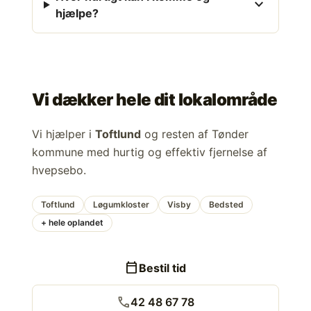
expand_more
hjælpe?
Vi dækker hele dit lokalområde
Vi hjælper i
Toftlund
og resten af Tønder
kommune med hurtig og effektiv fjernelse af
hvepsebo.
Toftlund
Løgumkloster
Visby
Bedsted
+ hele oplandet
calendar_today
Bestil tid
call
42 48 67 78