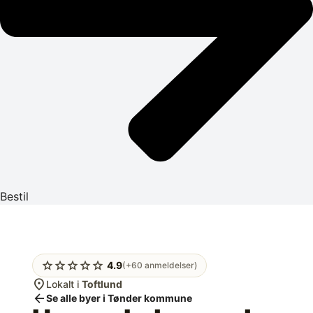
Bestil
star
star
star
star
star
4.9
(+60 anmeldelser)
location_on
Lokalt i
Toftlund
arrow_back
Se alle byer i Tønder kommune