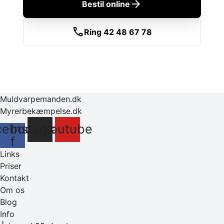
arrow_forward
Bestil online
call
Ring 42 48 67 78
Muldvarpemanden.dk
Myrerbekæmpelse.dk
cebook-
Instagram
Youtube
f
Links
Priser
Kontakt
Om os
Blog
Info