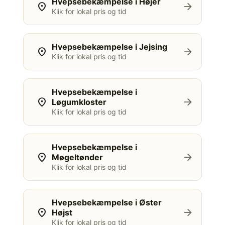
Hvepsebekæmpelse i Højer
location_on
arrow_forward
Klik for lokal pris og tid
Hvepsebekæmpelse i Jejsing
location_on
arrow_forward
Klik for lokal pris og tid
Hvepsebekæmpelse i
location_on
arrow_forward
Løgumkloster
Klik for lokal pris og tid
Hvepsebekæmpelse i
location_on
arrow_forward
Møgeltønder
Klik for lokal pris og tid
Hvepsebekæmpelse i Øster
location_on
arrow_forward
Højst
Klik for lokal pris og tid