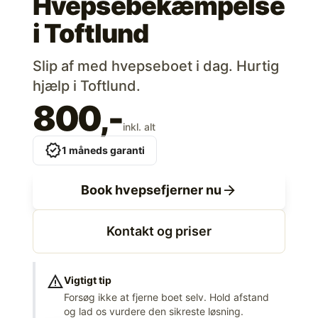
Hvepsebekæmpelse
i
Toftlund
Slip af med hvepseboet i dag. Hurtig
hjælp i Toftlund.
800,-
inkl. alt
verified
1 måneds garanti
arrow_forward
Book hvepsefjerner nu
Kontakt og priser
warning
Vigtigt tip
Forsøg ikke at fjerne boet selv. Hold afstand
og lad os vurdere den sikreste løsning.