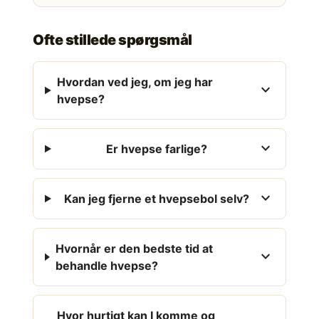
Ofte stillede spørgsmål
Hvordan ved jeg, om jeg har
expand_more
hvepse?
expand_more
Er hvepse farlige?
expand_more
Kan jeg fjerne et hvepsebol selv?
Hvornår er den bedste tid at
expand_more
behandle hvepse?
Hvor hurtigt kan I komme og