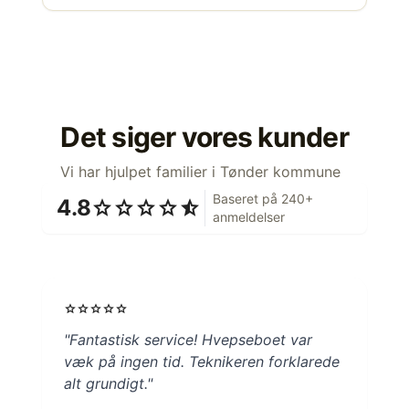
Det siger vores kunder
Vi har hjulpet familier i Tønder kommune
Baseret på 240+
4.8
star
star
star
star
star_half
anmeldelser
star
star
star
star
star
"Fantastisk service! Hvepseboet var
væk på ingen tid. Teknikeren forklarede
alt grundigt."