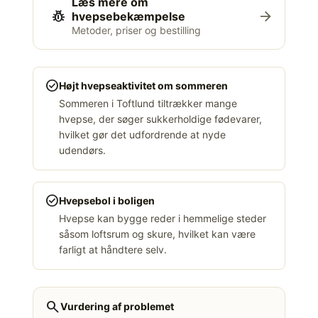
Læs mere om
pest_control
arrow_forward
hvepsebekæmpelse
Metoder, priser og bestilling
check_circle
Højt hvepseaktivitet om sommeren
Sommeren i Toftlund tiltrækker mange
hvepse, der søger sukkerholdige fødevarer,
hvilket gør det udfordrende at nyde
udendørs.
check_circle
Hvepsebol i boligen
Hvepse kan bygge reder i hemmelige steder
såsom loftsrum og skure, hvilket kan være
farligt at håndtere selv.
search
Vurdering af problemet