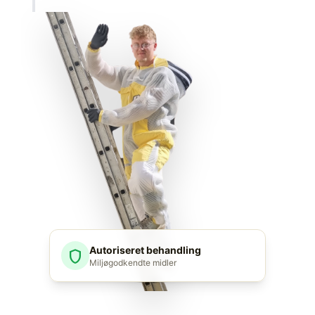
Autoriseret behandling
shield
Miljøgodkendte midler