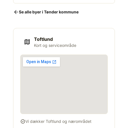
arrow_back
Se alle byer i Tønder kommune
Toftlund
map
Kort og serviceområde
verified
Vi dækker Toftlund og nærområdet