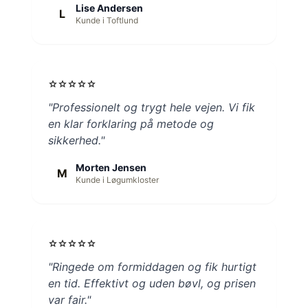
Lise Andersen
L
Kunde i Toftlund
star
star
star
star
star
"Professionelt og trygt hele vejen. Vi fik
en klar forklaring på metode og
sikkerhed."
Morten Jensen
M
Kunde i Løgumkloster
star
star
star
star
star
"Ringede om formiddagen og fik hurtigt
en tid. Effektivt og uden bøvl, og prisen
var fair."