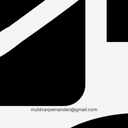
muldvarpemanden@gmail.com