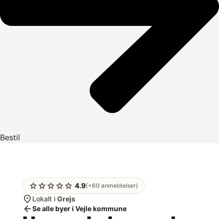
Bestil
star
star
star
star
star
4.9
(+60 anmeldelser)
location_on
Lokalt i
Grejs
arrow_back
Se alle byer i Vejle kommune