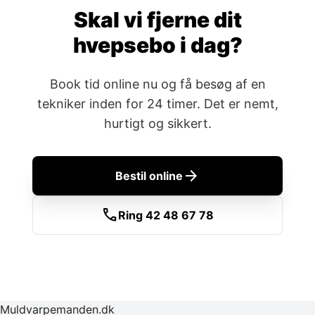
Skal vi fjerne dit
hvepsebo i dag?
Book tid online nu og få besøg af en
tekniker inden for 24 timer. Det er nemt,
hurtigt og sikkert.
arrow_forward
Bestil online
call
Ring 42 48 67 78
Muldvarpemanden.dk