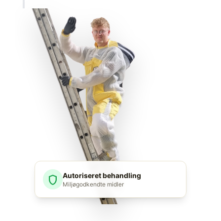
Autoriseret behandling
shield
Miljøgodkendte midler