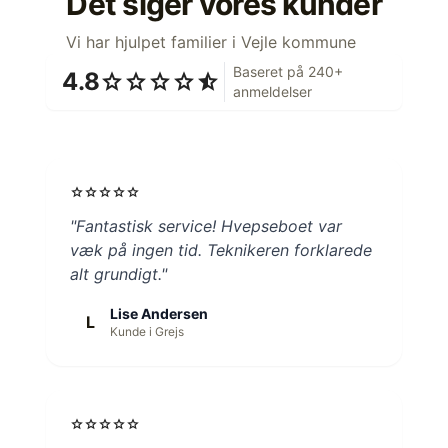
Det siger vores kunder
Vi har hjulpet familier i Vejle kommune
Baseret på 240+
4.8
star
star
star
star
star_half
anmeldelser
star
star
star
star
star
"Fantastisk service! Hvepseboet var
væk på ingen tid. Teknikeren forklarede
alt grundigt."
Lise Andersen
L
Kunde i Grejs
star
star
star
star
star