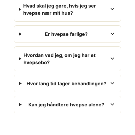
Hvad skal jeg gøre, hvis jeg ser
expand_more
hvepse nær mit hus?
expand_more
Er hvepse farlige?
Hvordan ved jeg, om jeg har et
expand_more
hvepsebo?
expand_more
Hvor lang tid tager behandlingen?
expand_more
Kan jeg håndtere hvepse alene?