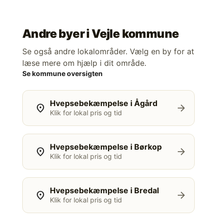
Andre byer i
Vejle kommune
Se også andre lokalområder. Vælg en by for at
læse mere om hjælp i dit område.
Se kommune oversigten
Hvepsebekæmpelse i Ågård
location_on
arrow_forward
Klik for lokal pris og tid
Hvepsebekæmpelse i Børkop
location_on
arrow_forward
Klik for lokal pris og tid
Hvepsebekæmpelse i Bredal
location_on
arrow_forward
Klik for lokal pris og tid