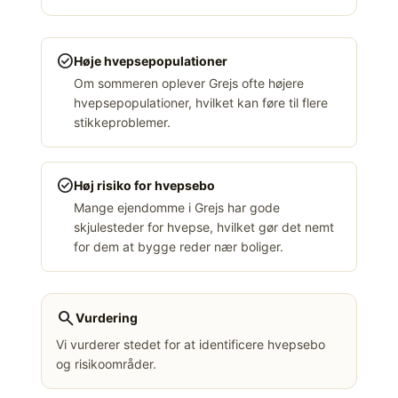
check_circle
Høje hvepsepopulationer
Om sommeren oplever Grejs ofte højere
hvepsepopulationer, hvilket kan føre til flere
stikkeproblemer.
check_circle
Høj risiko for hvepsebo
Mange ejendomme i Grejs har gode
skjulesteder for hvepse, hvilket gør det nemt
for dem at bygge reder nær boliger.
search
Vurdering
Vi vurderer stedet for at identificere hvepsebo
og risikoområder.