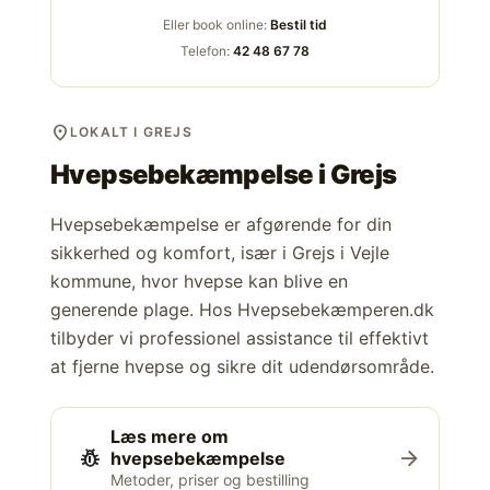
Eller book online:
Bestil tid
Telefon:
42 48 67 78
location_on
LOKALT I GREJS
Hvepsebekæmpelse i
Grejs
Hvepsebekæmpelse er afgørende for din
sikkerhed og komfort, især i Grejs i Vejle
kommune, hvor hvepse kan blive en
generende plage. Hos Hvepsebekæmperen.dk
tilbyder vi professionel assistance til effektivt
at fjerne hvepse og sikre dit udendørsområde.
Læs mere om
pest_control
arrow_forward
hvepsebekæmpelse
Metoder, priser og bestilling