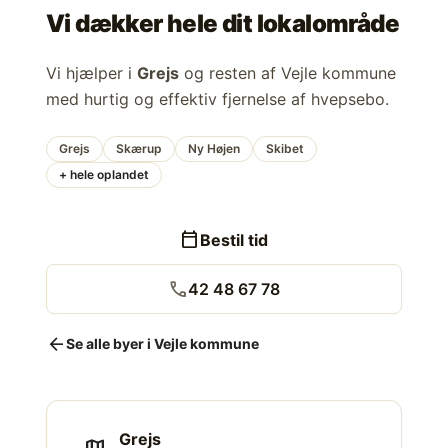
Vi dækker hele dit lokalområde
Vi hjælper i
Grejs
og resten af Vejle kommune
med hurtig og effektiv fjernelse af hvepsebo.
Grejs
Skærup
Ny Højen
Skibet
+ hele oplandet
calendar_today
Bestil tid
call
42 48 67 78
arrow_back
Se alle byer i Vejle kommune
Grejs