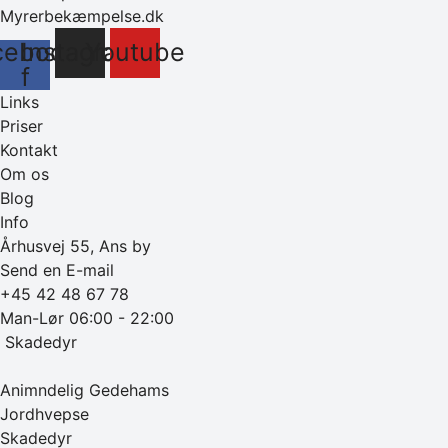
Myrerbekæmpelse.dk
cebook-
Instagram
Youtube
f
Links
Priser
Kontakt
Om os
Blog
Info
Århusvej 55, Ans by
Send en E-mail
+45 42 48 67 78
Man-Lør 06:00 - 22:00
‎ Skadedyr
Animndelig Gedehams
Jordhvepse
Skadedyr