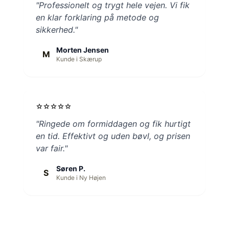
"Professionelt og trygt hele vejen. Vi fik
en klar forklaring på metode og
sikkerhed."
Morten Jensen
M
Kunde i Skærup
star
star
star
star
star
"Ringede om formiddagen og fik hurtigt
en tid. Effektivt og uden bøvl, og prisen
var fair."
Søren P.
S
Kunde i Ny Højen