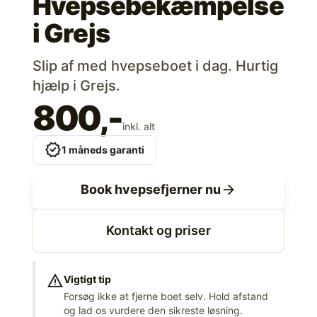
Hvepsebekæmpelse
i
Grejs
Slip af med hvepseboet i dag. Hurtig
hjælp i Grejs.
800,-
inkl. alt
verified
1 måneds garanti
arrow_forward
Book hvepsefjerner nu
Kontakt og priser
warning
Vigtigt tip
Forsøg ikke at fjerne boet selv. Hold afstand
og lad os vurdere den sikreste løsning.