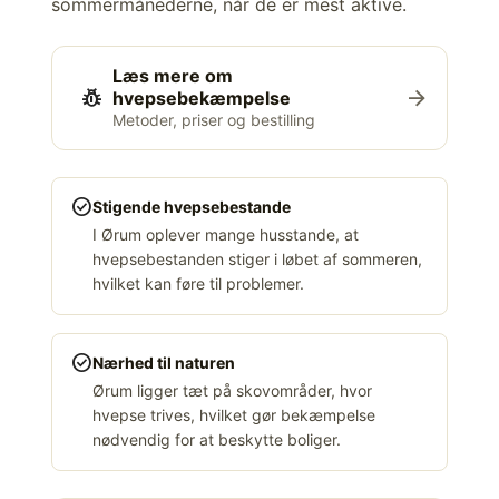
sommermånederne, når de er mest aktive.
Læs mere om
pest_control
arrow_forward
hvepsebekæmpelse
Metoder, priser og bestilling
check_circle
Stigende hvepsebestande
I Ørum oplever mange husstande, at
hvepsebestanden stiger i løbet af sommeren,
hvilket kan føre til problemer.
check_circle
Nærhed til naturen
Ørum ligger tæt på skovområder, hvor
hvepse trives, hvilket gør bekæmpelse
nødvendig for at beskytte boliger.