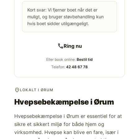
Kort svar: Vi fjerner boet når det er
muligt, og bruger støvbehandling kun
hvis boet sidder utilgængeligt.
call
Ring nu
Eller book online:
Bestil tid
Telefon:
42 48 67 78
location_on
LOKALT I ØRUM
Hvepsebekæmpelse i
Ørum
Hvepsebekæmpelse i Ørum er essentiel for at
sikre et sikkert miljø for både hjem og
virksomhed. Hvepse kan blive en fare, især i