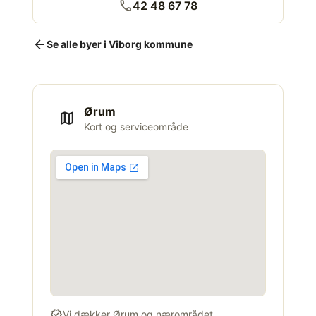
call
42 48 67 78
arrow_back
Se alle byer i Viborg kommune
Ørum
map
Kort og serviceområde
verified
Vi dækker Ørum og nærområdet