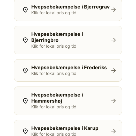
Hvepsebekæmpelse i Bjerregrav
location_on
arrow_forward
Klik for lokal pris og tid
Hvepsebekæmpelse i
location_on
arrow_forward
Bjerringbro
Klik for lokal pris og tid
Hvepsebekæmpelse i Frederiks
location_on
arrow_forward
Klik for lokal pris og tid
Hvepsebekæmpelse i
location_on
arrow_forward
Hammershøj
Klik for lokal pris og tid
Hvepsebekæmpelse i Karup
location_on
arrow_forward
Klik for lokal pris og tid