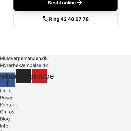
arrow_forward
Bestil online
call
Ring 42 48 67 78
Muldvarpemanden.dk
Myrerbekæmpelse.dk
cebook-
Instagram
Youtube
f
Links
Priser
Kontakt
Om os
Blog
Info