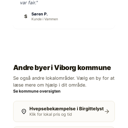
var fair."
Søren P.
S
Kunde i Vammen
Andre byer i
Viborg kommune
Se også andre lokalområder. Vælg en by for at
læse mere om hjælp i dit område.
Se kommune oversigten
Hvepsebekæmpelse i Birgittelyst
location_on
arrow_forward
Klik for lokal pris og tid