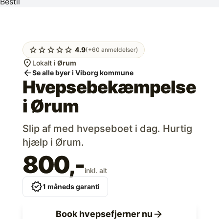
Bestil
star
star
star
star
star
4.9
(+60 anmeldelser)
location_on
Lokalt i
Ørum
arrow_back
Se alle byer i Viborg kommune
Hvepsebekæmpelse
i
Ørum
Slip af med hvepseboet i dag. Hurtig
hjælp i Ørum.
800,-
inkl. alt
verified
1 måneds garanti
arrow_forward
Book hvepsefjerner nu