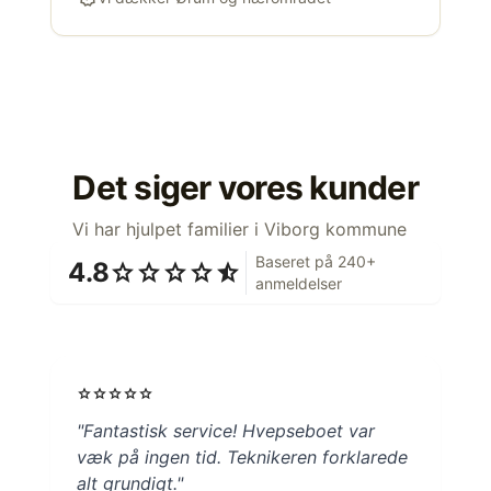
Det siger vores kunder
Vi har hjulpet familier i Viborg kommune
Baseret på 240+
4.8
star
star
star
star
star_half
anmeldelser
star
star
star
star
star
"Fantastisk service! Hvepseboet var
væk på ingen tid. Teknikeren forklarede
alt grundigt."