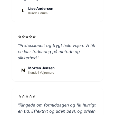
Lise Andersen
L
Kunde i Ørum
star
star
star
star
star
"Professionelt og trygt hele vejen. Vi fik
en klar forklaring på metode og
sikkerhed."
Morten Jensen
M
Kunde i Vejrumbro
star
star
star
star
star
"Ringede om formiddagen og fik hurtigt
en tid. Effektivt og uden bøvl, og prisen