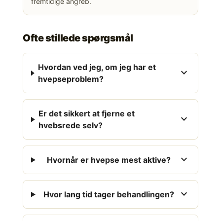
fremtidige angreb.
Ofte stillede spørgsmål
Hvordan ved jeg, om jeg har et
expand_more
hvepseproblem?
Er det sikkert at fjerne et
expand_more
hvebsrede selv?
expand_more
Hvornår er hvepse mest aktive?
expand_more
Hvor lang tid tager behandlingen?