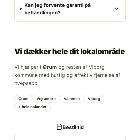
Kan jeg forvente garanti på
expand_more
behandlingen?
Vi dækker hele dit lokalområde
Vi hjælper i
Ørum
og resten af Viborg
kommune med hurtig og effektiv fjernelse af
hvepsebo.
Ørum
Vejrumbro
Vammen
Viborg
+ hele oplandet
calendar_today
Bestil tid