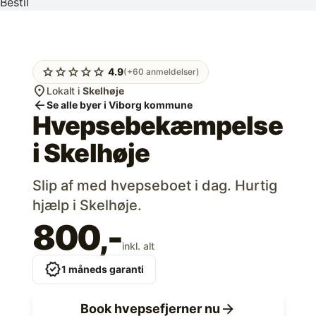
Bestil
star
star
star
star
star
4.9
(+60 anmeldelser)
location_on
Lokalt i
Skelhøje
arrow_back
Se alle byer i Viborg kommune
Hvepsebekæmpelse
i
Skelhøje
Slip af med hvepseboet i dag. Hurtig
hjælp i Skelhøje.
800,-
inkl. alt
verified
1 måneds garanti
arrow_forward
Book hvepsefjerner nu