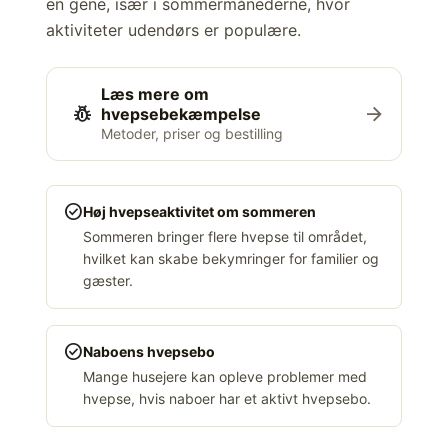
en gene, især i sommermånederne, hvor
aktiviteter udendørs er populære.
Læs mere om
pest_control
arrow_forward
hvepsebekæmpelse
Metoder, priser og bestilling
check_circle
Høj hvepseaktivitet om sommeren
Sommeren bringer flere hvepse til området,
hvilket kan skabe bekymringer for familier og
gæster.
check_circle
Naboens hvepsebo
Mange husejere kan opleve problemer med
hvepse, hvis naboer har et aktivt hvepsebo.