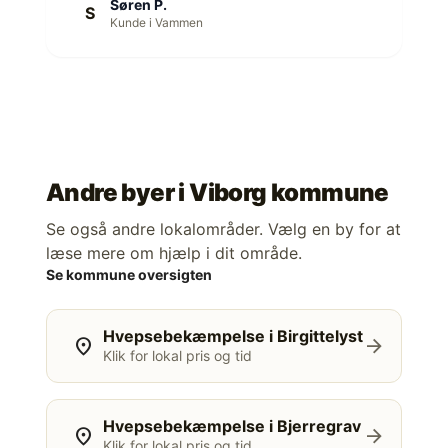
Søren P.
S
Kunde i Vammen
Andre byer i
Viborg kommune
Se også andre lokalområder. Vælg en by for at
læse mere om hjælp i dit område.
Se kommune oversigten
Hvepsebekæmpelse i Birgittelyst
location_on
arrow_forward
Klik for lokal pris og tid
Hvepsebekæmpelse i Bjerregrav
location_on
arrow_forward
Klik for lokal pris og tid