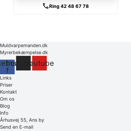
call
Ring 42 48 67 78
Muldvarpemanden.dk
Myrerbekæmpelse.dk
cebook-
Instagram
Youtube
f
Links
Priser
Kontakt
Om os
Blog
Info
Århusvej 55, Ans by
Send en E-mail