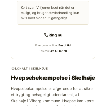
Kort svar: Vi fjerner boet når det er
muligt, og bruger støvbehandling kun
hvis boet sidder utilgængeligt.
call
Ring nu
Eller book online:
Bestil tid
Telefon:
42 48 67 78
location_on
LOKALT I SKELHØJE
Hvepsebekæmpelse i
Skelhøje
Hvepsebekæmpelse er afgørende for at sikre
et trygt og behageligt udendørsmiljø i
Skelhøje i Viborg kommune. Hvepse kan være