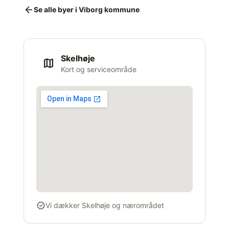
arrow_back
Se alle byer i Viborg kommune
Skelhøje
map
Kort og serviceområde
verified
Vi dækker Skelhøje og nærområdet