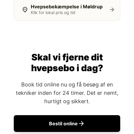
Hvepsebekæmpelse i Møldrup
location_on
arrow_forward
Klik for lokal pris og tid
Skal vi fjerne dit
hvepsebo i dag?
Book tid online nu og få besøg af en
tekniker inden for 24 timer. Det er nemt,
hurtigt og sikkert.
arrow_forward
Bestil online