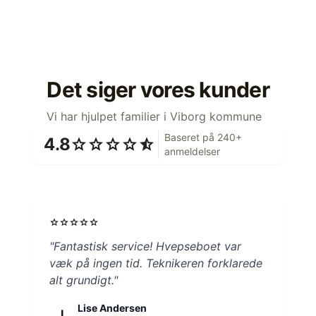
Det siger vores kunder
Vi har hjulpet familier i Viborg kommune
Baseret på 240+
4.8
star
star
star
star
star_half
anmeldelser
star
star
star
star
star
"Fantastisk service! Hvepseboet var
væk på ingen tid. Teknikeren forklarede
alt grundigt."
Lise Andersen
L