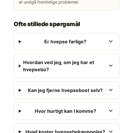
at undgå fremtidige problemer.
Ofte stillede spørgsmål
expand_more
Er hvepse farlige?
Hvordan ved jeg, om jeg har et
expand_more
hvepsebo?
expand_more
Kan jeg fjerne hvepseboet selv?
expand_more
Hvor hurtigt kan I komme?
expand_more
Hvad koster hvepsebekæmpelse?