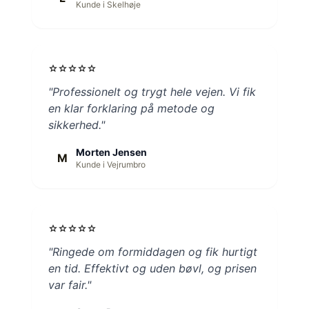
Kunde i Skelhøje
star
star
star
star
star
"Professionelt og trygt hele vejen. Vi fik
en klar forklaring på metode og
sikkerhed."
Morten Jensen
M
Kunde i Vejrumbro
star
star
star
star
star
"Ringede om formiddagen og fik hurtigt
en tid. Effektivt og uden bøvl, og prisen
var fair."