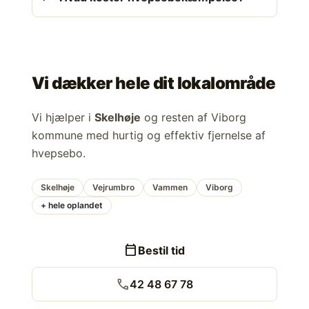
Vi dækker hele dit lokalområde
Vi hjælper i
Skelhøje
og resten af Viborg
kommune med hurtig og effektiv fjernelse af
hvepsebo.
Skelhøje
Vejrumbro
Vammen
Viborg
+ hele oplandet
calendar_today
Bestil tid
call
42 48 67 78