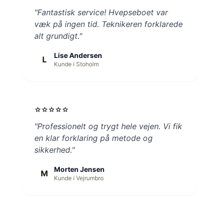
"Fantastisk service! Hvepseboet var
væk på ingen tid. Teknikeren forklarede
alt grundigt."
Lise Andersen
L
Kunde i Stoholm
star
star
star
star
star
"Professionelt og trygt hele vejen. Vi fik
en klar forklaring på metode og
sikkerhed."
Morten Jensen
M
Kunde i Vejrumbro