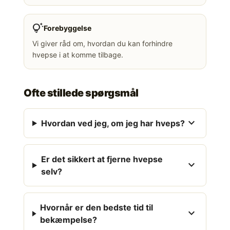
tips_and_updates
Forebyggelse
Vi giver råd om, hvordan du kan forhindre
hvepse i at komme tilbage.
Ofte stillede spørgsmål
expand_more
Hvordan ved jeg, om jeg har hveps?
Er det sikkert at fjerne hvepse
expand_more
selv?
Hvornår er den bedste tid til
expand_more
bekæmpelse?