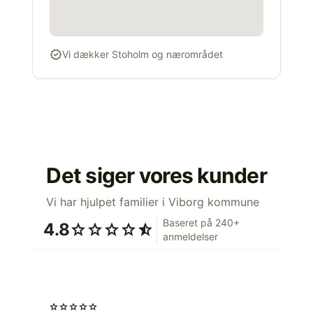
verified
Vi dækker Stoholm og nærområdet
Det siger vores kunder
Vi har hjulpet familier i Viborg kommune
Baseret på 240+
4.8
star
star
star
star
star_half
anmeldelser
star
star
star
star
star