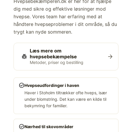
Hvepsebekæmperen.dk er her for at hjælpe
dig med sikre og effektive løsninger mod
hvepse. Vores team har erfaring med at
håndtere hvepseproblemer i dit område, så du
trygt kan nyde sommeren.
Læs mere om
pest_control
arrow_forward
hvepsebekæmpelse
Metoder, priser og bestilling
check_circle
Hvepseudfordinger i haven
Haver i Stoholm tiltrækker ofte hveps, især
under blomstring. Det kan være en kilde til
bekymring for familier.
check_circle
Nærhed til skovområder