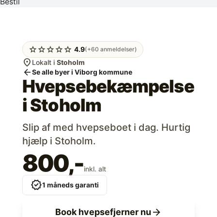
Bestil
star
star
star
star
star
4.9
(+60 anmeldelser)
location_on
Lokalt i
Stoholm
arrow_back
Se alle byer i Viborg kommune
Hvepsebekæmpelse
i
Stoholm
Slip af med hvepseboet i dag. Hurtig
hjælp i Stoholm.
800,-
inkl. alt
verified
1 måneds garanti
arrow_forward
Book hvepsefjerner nu