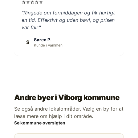
star
star
star
star
star
"Ringede om formiddagen og fik hurtigt
en tid. Effektivt og uden bøvl, og prisen
var fair."
Søren P.
S
Kunde i Vammen
Andre byer i
Viborg kommune
Se også andre lokalområder. Vælg en by for at
læse mere om hjælp i dit område.
Se kommune oversigten