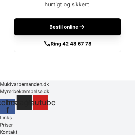
hurtigt og sikkert.
arrow_forward
Bestil online
call
Ring 42 48 67 78
Muldvarpemanden.dk
Myrerbekæmpelse.dk
cebook-
Instagram
Youtube
f
Links
Priser
Kontakt