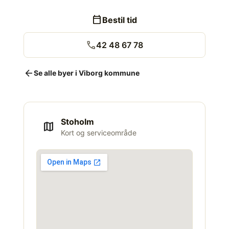
calendar_today
Bestil tid
call
42 48 67 78
arrow_back
Se alle byer i Viborg kommune
Stoholm
map
Kort og serviceområde