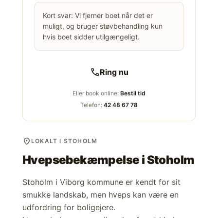
Kort svar: Vi fjerner boet når det er
muligt, og bruger støvbehandling kun
hvis boet sidder utilgængeligt.
call
Ring nu
Eller book online:
Bestil tid
Telefon:
42 48 67 78
location_on
LOKALT I STOHOLM
Hvepsebekæmpelse i
Stoholm
Stoholm i Viborg kommune er kendt for sit
smukke landskab, men hveps kan være en
udfordring for boligejere.