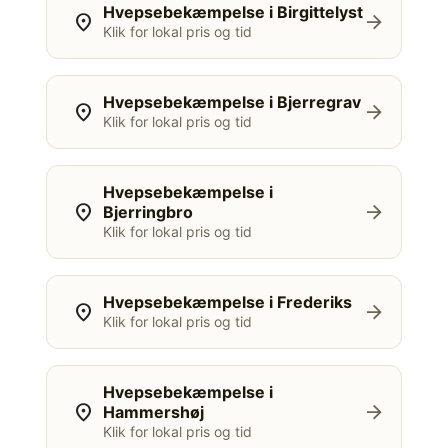
Hvepsebekæmpelse i Birgittelyst
location_on
arrow_forward
Klik for lokal pris og tid
Hvepsebekæmpelse i Bjerregrav
location_on
arrow_forward
Klik for lokal pris og tid
Hvepsebekæmpelse i
location_on
arrow_forward
Bjerringbro
Klik for lokal pris og tid
Hvepsebekæmpelse i Frederiks
location_on
arrow_forward
Klik for lokal pris og tid
Hvepsebekæmpelse i
location_on
arrow_forward
Hammershøj
Klik for lokal pris og tid