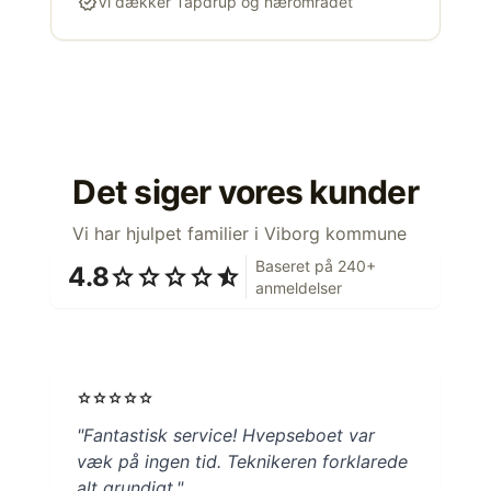
verified
Vi dækker Tapdrup og nærområdet
Det siger vores kunder
Vi har hjulpet familier i Viborg kommune
Baseret på 240+
4.8
star
star
star
star
star_half
anmeldelser
star
star
star
star
star
"Fantastisk service! Hvepseboet var
væk på ingen tid. Teknikeren forklarede
alt grundigt."