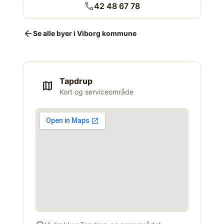
call
42 48 67 78
arrow_back
Se alle byer i Viborg kommune
Tapdrup
map
Kort og serviceområde