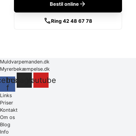
arrow_forward
Bestil online
call
Ring 42 48 67 78
Muldvarpemanden.dk
Myrerbekæmpelse.dk
cebook-
Instagram
Youtube
f
Links
Priser
Kontakt
Om os
Blog
Info