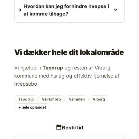
Hvordan kan jeg forhindre hvepse i
expand_more
at komme tilbage?
Vi dækker hele dit lokalområde
Vi hjælper i
Tapdrup
og resten af Viborg
kommune med hurtig og effektiv fjernelse af
hvepsebo.
Tapdrup
Vejrumbro
Vammen
Viborg
+ hele oplandet
calendar_today
Bestil tid