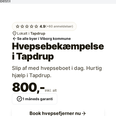
Bestil
star
star
star
star
star
4.9
(+60 anmeldelser)
location_on
Lokalt i
Tapdrup
arrow_back
Se alle byer i Viborg kommune
Hvepsebekæmpelse
i
Tapdrup
Slip af med hvepseboet i dag. Hurtig
hjælp i Tapdrup.
800,-
inkl. alt
verified
1 måneds garanti
arrow_forward
Book hvepsefjerner nu