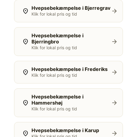
Hvepsebekæmpelse i Bjerregrav
location_on
arrow_forward
Klik for lokal pris og tid
Hvepsebekæmpelse i
location_on
arrow_forward
Bjerringbro
Klik for lokal pris og tid
Hvepsebekæmpelse i Frederiks
location_on
arrow_forward
Klik for lokal pris og tid
Hvepsebekæmpelse i
location_on
arrow_forward
Hammershøj
Klik for lokal pris og tid
Hvepsebekæmpelse i Karup
location_on
arrow_forward
Klik for lokal pris og tid