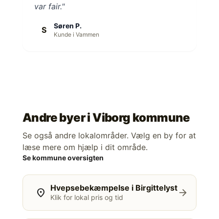
var fair."
Søren P.
S
Kunde i Vammen
Andre byer i
Viborg kommune
Se også andre lokalområder. Vælg en by for at
læse mere om hjælp i dit område.
Se kommune oversigten
Hvepsebekæmpelse i Birgittelyst
location_on
arrow_forward
Klik for lokal pris og tid