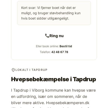
Kort svar: Vi fjerner boet når det er
muligt, og bruger støvbehandling kun
hvis boet sidder utilgængeligt.
call
Ring nu
Eller book online:
Bestil tid
Telefon:
42 48 67 78
location_on
LOKALT I TAPDRUP
Hvepsebekæmpelse i
Tapdrup
I Tapdrup i Viborg kommune kan hvepse være
en udfordring, især om sommeren, når de
bliver mere aktive. Hvepsebekæmperen.dk