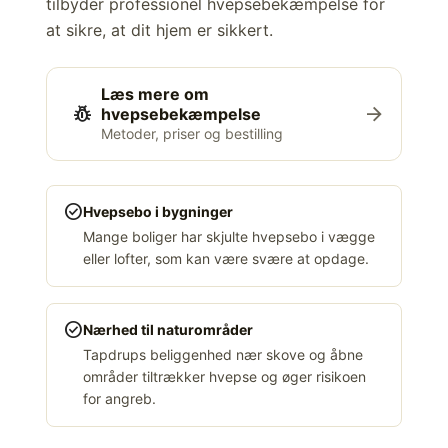
tilbyder professionel hvepsebekæmpelse for
at sikre, at dit hjem er sikkert.
Læs mere om
pest_control
arrow_forward
hvepsebekæmpelse
Metoder, priser og bestilling
check_circle
Hvepsebo i bygninger
Mange boliger har skjulte hvepsebo i vægge
eller lofter, som kan være svære at opdage.
check_circle
Nærhed til naturområder
Tapdrups beliggenhed nær skove og åbne
områder tiltrækker hvepse og øger risikoen
for angreb.