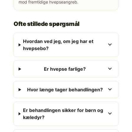
mod fremtidige hvepseangreb.
Ofte stillede spørgsmål
Hvordan ved jeg, om jeg har et
expand_more
hvepsebo?
expand_more
Er hvepse farlige?
expand_more
Hvor længe tager behandlingen?
Er behandlingen sikker for børn og
expand_more
kæledyr?