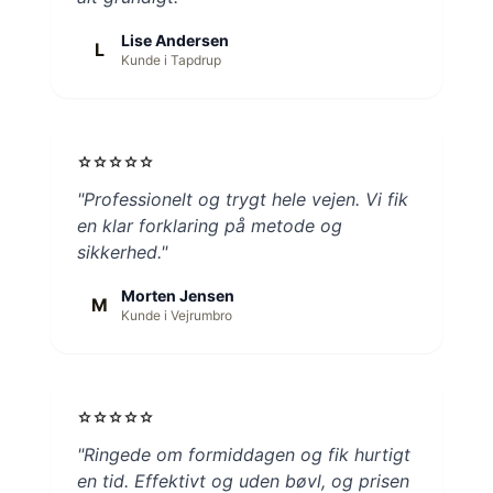
Lise Andersen
L
Kunde i Tapdrup
star
star
star
star
star
"Professionelt og trygt hele vejen. Vi fik
en klar forklaring på metode og
sikkerhed."
Morten Jensen
M
Kunde i Vejrumbro
star
star
star
star
star
"Ringede om formiddagen og fik hurtigt
en tid. Effektivt og uden bøvl, og prisen