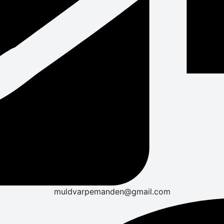
muldvarpemanden@gmail.com