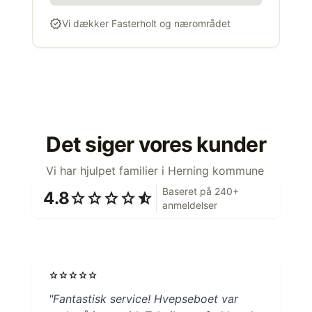
verified
Vi dækker Fasterholt og nærområdet
Det siger vores kunder
Vi har hjulpet familier i Herning kommune
Baseret på 240+
4.8
star
star
star
star
star_half
anmeldelser
star
star
star
star
star
"Fantastisk service! Hvepseboet var