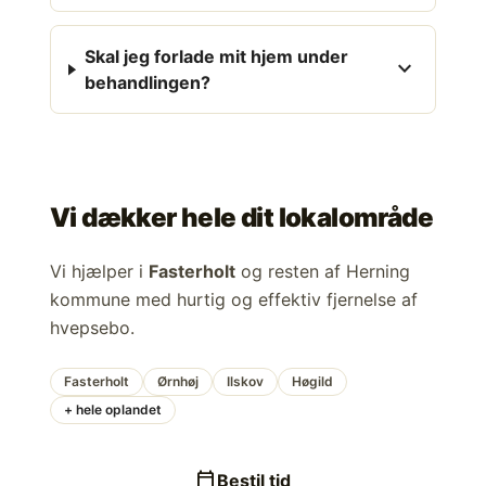
Skal jeg forlade mit hjem under
expand_more
behandlingen?
Vi dækker hele dit lokalområde
Vi hjælper i
Fasterholt
og resten af Herning
kommune med hurtig og effektiv fjernelse af
hvepsebo.
Fasterholt
Ørnhøj
Ilskov
Høgild
+ hele oplandet
calendar_today
Bestil tid