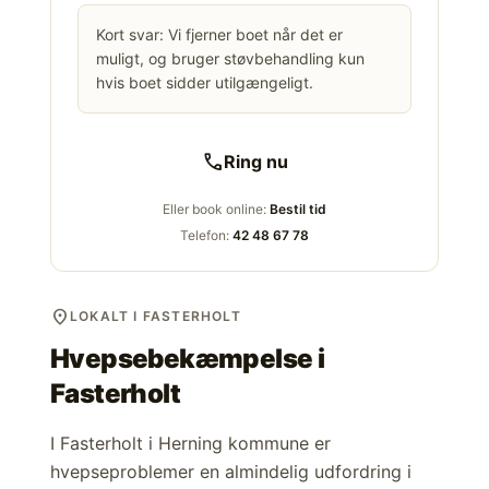
Kort svar: Vi fjerner boet når det er
muligt, og bruger støvbehandling kun
hvis boet sidder utilgængeligt.
call
Ring nu
Eller book online:
Bestil tid
Telefon:
42 48 67 78
location_on
LOKALT I FASTERHOLT
Hvepsebekæmpelse i
Fasterholt
I Fasterholt i Herning kommune er
hvepseproblemer en almindelig udfordring i