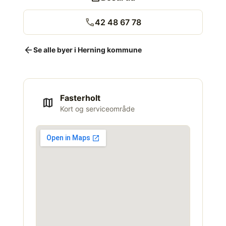
call
42 48 67 78
arrow_back
Se alle byer i Herning kommune
Fasterholt
map
Kort og serviceområde