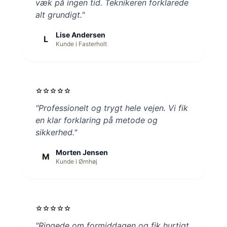
væk på ingen tid. Teknikeren forklarede
alt grundigt."
Lise Andersen
L
Kunde i Fasterholt
star
star
star
star
star
"Professionelt og trygt hele vejen. Vi fik
en klar forklaring på metode og
sikkerhed."
Morten Jensen
M
Kunde i Ørnhøj
star
star
star
star
star
"Ringede om formiddagen og fik hurtigt