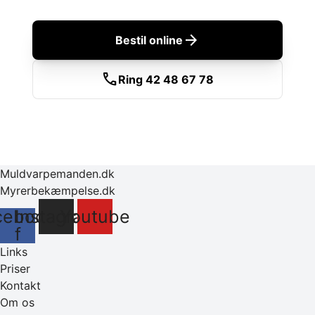
arrow_forward
Bestil online
call
Ring 42 48 67 78
Muldvarpemanden.dk
Myrerbekæmpelse.dk
cebook-
Instagram
Youtube
f
Links
Priser
Kontakt
Om os