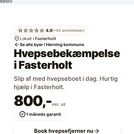
Bestil
star
star
star
star
star
4.9
(+60 anmeldelser)
location_on
Lokalt i
Fasterholt
arrow_back
Se alle byer i Herning kommune
Hvepsebekæmpelse
i
Fasterholt
Slip af med hvepseboet i dag. Hurtig
hjælp i Fasterholt.
800,-
inkl. alt
verified
1 måneds garanti
arrow_forward
Book hvepsefjerner nu