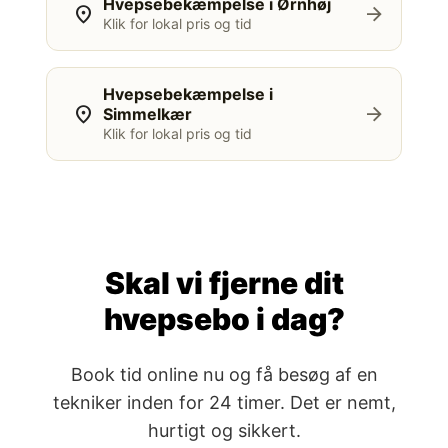
Hvepsebekæmpelse i Ørnhøj
location_on
arrow_forward
Klik for lokal pris og tid
Hvepsebekæmpelse i
location_on
arrow_forward
Simmelkær
Klik for lokal pris og tid
Skal vi fjerne dit
hvepsebo i dag?
Book tid online nu og få besøg af en
tekniker inden for 24 timer. Det er nemt,
hurtigt og sikkert.