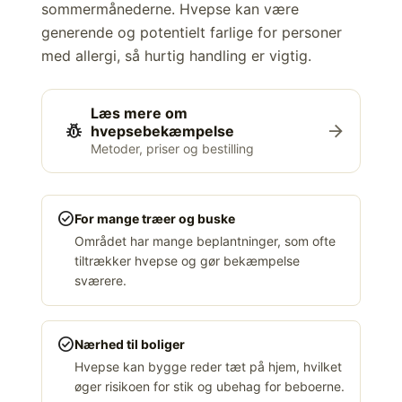
sommermånederne. Hvepse kan være
generende og potentielt farlige for personer
med allergi, så hurtig handling er vigtig.
Læs mere om
pest_control
arrow_forward
hvepsebekæmpelse
Metoder, priser og bestilling
check_circle
For mange træer og buske
Området har mange beplantninger, som ofte
tiltrækker hvepse og gør bekæmpelse
sværere.
check_circle
Nærhed til boliger
Hvepse kan bygge reder tæt på hjem, hvilket
øger risikoen for stik og ubehag for beboerne.