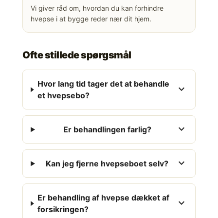
Vi giver råd om, hvordan du kan forhindre
hvepse i at bygge reder nær dit hjem.
Ofte stillede spørgsmål
Hvor lang tid tager det at behandle
expand_more
et hvepsebo?
expand_more
Er behandlingen farlig?
expand_more
Kan jeg fjerne hvepseboet selv?
Er behandling af hvepse dækket af
expand_more
forsikringen?