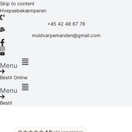
Skip to content
Hvepsebekæmperen
+45 42 48 67 78
muldvarpemanden@gmail.com
Menu
Bestil Online
Menu
Bestil
star
star
star
star
star
4.9
(+60 anmeldelser)