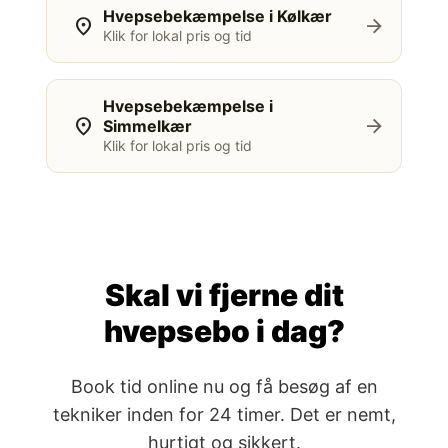
Hvepsebekæmpelse i Kølkær
location_on
arrow_forward
Klik for lokal pris og tid
Hvepsebekæmpelse i
location_on
arrow_forward
Simmelkær
Klik for lokal pris og tid
Skal vi fjerne dit
hvepsebo i dag?
Book tid online nu og få besøg af en
tekniker inden for 24 timer. Det er nemt,
hurtigt og sikkert.