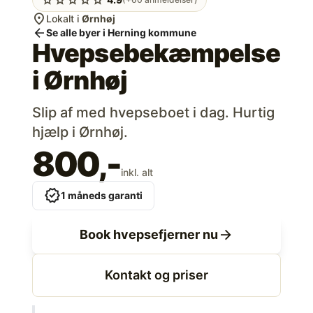
location_on
Lokalt i
Ørnhøj
arrow_back
Se alle byer i Herning kommune
Hvepsebekæmpelse
i
Ørnhøj
Slip af med hvepseboet i dag. Hurtig
hjælp i Ørnhøj.
800,-
inkl. alt
verified
1 måneds garanti
arrow_forward
Book hvepsefjerner nu
Kontakt og priser