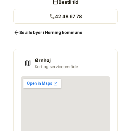
calendar_today
Bestil tid
call
42 48 67 78
arrow_back
Se alle byer i Herning kommune
Ørnhøj
map
Kort og serviceområde