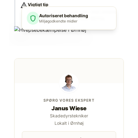
warning
Vigtigt tip
Forsøg ikke at fjerne boet selv. Hold afstand
Autoriseret behandling
shield
og lad os vurdere den sikreste løsning.
Miljøgodkendte midler
SPØRG VORES EKSPERT
Janus Wiese
Skadedyrstekniker
Lokalt i Ørnhøj