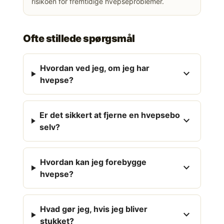
risikoen for fremtidige hvepseproblemer.
Ofte stillede spørgsmål
Hvordan ved jeg, om jeg har
expand_more
hvepse?
Er det sikkert at fjerne en hvepsebo
expand_more
selv?
Hvordan kan jeg forebygge
expand_more
hvepse?
Hvad gør jeg, hvis jeg bliver
expand_more
stukket?