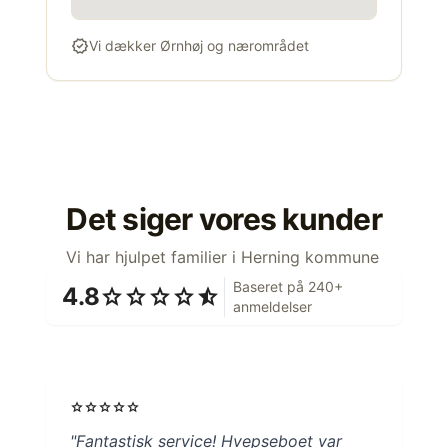
verified
Vi dækker Ørnhøj og nærområdet
Det siger vores kunder
Vi har hjulpet familier i Herning kommune
Baseret på 240+
4.8
star
star
star
star
star_half
anmeldelser
star
star
star
star
star
"Fantastisk service! Hvepseboet var