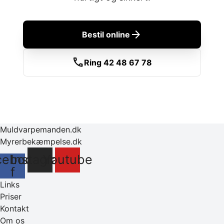
arrow_forward
Bestil online
call
Ring 42 48 67 78
Muldvarpemanden.dk
Myrerbekæmpelse.dk
cebook-
Instagram
Youtube
f
Links
Priser
Kontakt
Om os