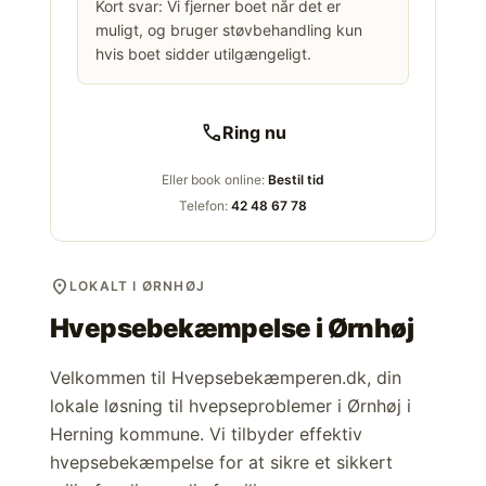
Kort svar: Vi fjerner boet når det er
muligt, og bruger støvbehandling kun
hvis boet sidder utilgængeligt.
call
Ring nu
Eller book online:
Bestil tid
Telefon:
42 48 67 78
location_on
LOKALT I ØRNHØJ
Hvepsebekæmpelse i
Ørnhøj
Velkommen til Hvepsebekæmperen.dk, din
lokale løsning til hvepseproblemer i Ørnhøj i
Herning kommune. Vi tilbyder effektiv
hvepsebekæmpelse for at sikre et sikkert