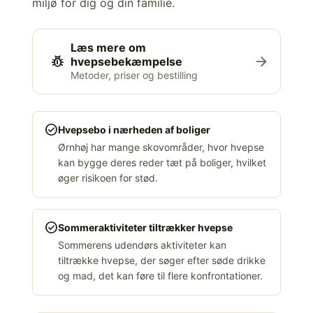
miljø for dig og din familie.
Læs mere om
pest_control
arrow_forward
hvepsebekæmpelse
Metoder, priser og bestilling
check_circle
Hvepsebo i nærheden af boliger
Ørnhøj har mange skovområder, hvor hvepse
kan bygge deres reder tæt på boliger, hvilket
øger risikoen for stød.
check_circle
Sommeraktiviteter tiltrækker hvepse
Sommerens udendørs aktiviteter kan
tiltrække hvepse, der søger efter søde drikke
og mad, det kan føre til flere konfrontationer.