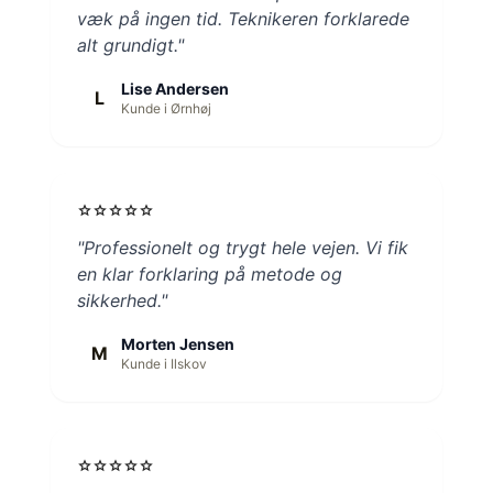
væk på ingen tid. Teknikeren forklarede
alt grundigt."
Lise Andersen
L
Kunde i Ørnhøj
star
star
star
star
star
"Professionelt og trygt hele vejen. Vi fik
en klar forklaring på metode og
sikkerhed."
Morten Jensen
M
Kunde i Ilskov
star
star
star
star
star