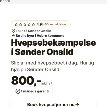
Bestil
star
star
star
star
star
4.9
(+60 anmeldelser)
location_on
Lokalt i
Sønder Onsild
arrow_back
Se alle byer i Hobro kommune
Hvepsebekæmpelse
i
Sønder Onsild
Slip af med hvepseboet i dag. Hurtig
hjælp i Sønder Onsild.
800,-
inkl. alt
verified
1 måneds garanti
arrow_forward
Book hvepsefjerner nu