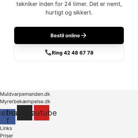
tekniker inden for 24 timer. Det er nemt,
hurtigt og sikkert.
arrow_forward
Bestil online
call
Ring 42 48 67 78
Muldvarpemanden.dk
Myrerbekæmpelse.dk
cebook-
Instagram
Youtube
f
Links
Priser