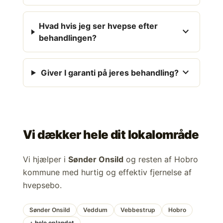
Hvad hvis jeg ser hvepse efter
expand_more
behandlingen?
expand_more
Giver I garanti på jeres behandling?
Vi dækker hele dit lokalområde
Vi hjælper i
Sønder Onsild
og resten af Hobro
kommune med hurtig og effektiv fjernelse af
hvepsebo.
Sønder Onsild
Veddum
Vebbestrup
Hobro
+ hele oplandet