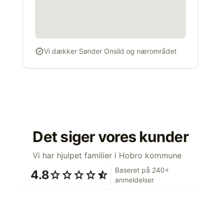
verified
Vi dækker Sønder Onsild og nærområdet
Det siger vores kunder
Vi har hjulpet familier i Hobro kommune
Baseret på 240+
4.8
star
star
star
star
star_half
anmeldelser