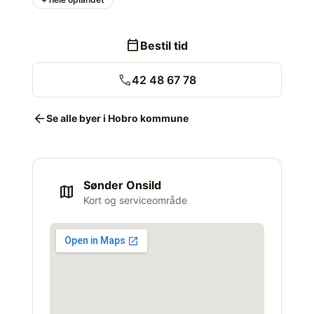
calendar_today
Bestil tid
call
42 48 67 78
arrow_back
Se alle byer i Hobro kommune
Sønder Onsild
map
Kort og serviceområde