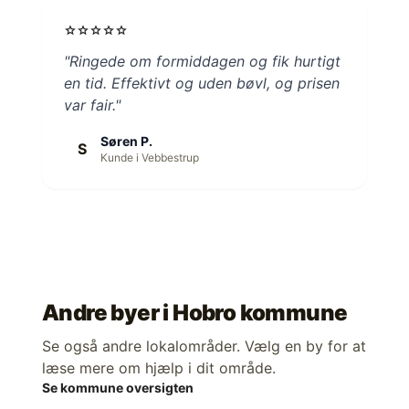
star
star
star
star
star
"Ringede om formiddagen og fik hurtigt
en tid. Effektivt og uden bøvl, og prisen
var fair."
Søren P.
S
Kunde i Vebbestrup
Andre byer i
Hobro kommune
Se også andre lokalområder. Vælg en by for at
læse mere om hjælp i dit område.
Se kommune oversigten