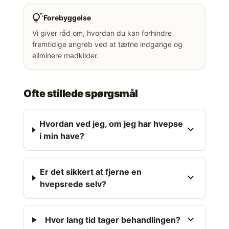
tips_and_updates
Forebyggelse
Vi giver råd om, hvordan du kan forhindre
fremtidige angreb ved at tætne indgange og
eliminere madkilder.
Ofte stillede spørgsmål
Hvordan ved jeg, om jeg har hvepse
expand_more
i min have?
Er det sikkert at fjerne en
expand_more
hvepsrede selv?
expand_more
Hvor lang tid tager behandlingen?