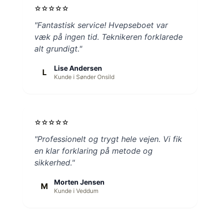
star
star
star
star
star
"Fantastisk service! Hvepseboet var
væk på ingen tid. Teknikeren forklarede
alt grundigt."
Lise Andersen
L
Kunde i Sønder Onsild
star
star
star
star
star
"Professionelt og trygt hele vejen. Vi fik
en klar forklaring på metode og
sikkerhed."
Morten Jensen
M
Kunde i Veddum