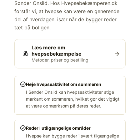
Sønder Onsild. Hos Hvepsebekæmperen.dk
forstår vi, at hvepse kan være en generende
del af hverdagen, især når de bygger reder
tæt på boligen.
Læs mere om
pest_control
arrow_forward
hvepsebekæmpelse
Metoder, priser og bestilling
check_circle
Høje hvepseaktivitet om sommeren
I Sønder Onsild kan hvepseaktiviteter stige
markant om sommeren, hvilket gør det vigtigt
at være opmærksom på deres reder.
check_circle
Reder i utilgængelige områder
Hvepse kan bygge reder i svært tilgængelige