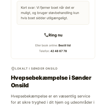
Kort svar: Vi fjerner boet når det er
muligt, og bruger støvbehandling kun
hvis boet sidder utilgængeligt.
call
Ring nu
Eller book online:
Bestil tid
Telefon:
42 48 67 78
location_on
LOKALT I SØNDER ONSILD
Hvepsebekæmpelse i
Sønder
Onsild
Hvepsebekæmpelse er en væsentlig service
for at sikre tryghed i dit hjem og udeområder i