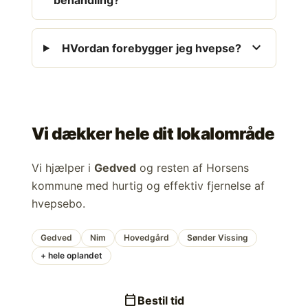
behandling?
expand_more
HVordan forebygger jeg hvepse?
Vi dækker hele dit lokalområde
Vi hjælper i
Gedved
og resten af Horsens
kommune med hurtig og effektiv fjernelse af
hvepsebo.
Gedved
Nim
Hovedgård
Sønder Vissing
+ hele oplandet
calendar_today
Bestil tid