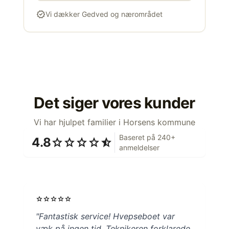
verified
Vi dækker Gedved og nærområdet
Det siger vores kunder
Vi har hjulpet familier i Horsens kommune
Baseret på 240+
4.8
star
star
star
star
star_half
anmeldelser
star
star
star
star
star
"Fantastisk service! Hvepseboet var
væk på ingen tid. Teknikeren forklarede