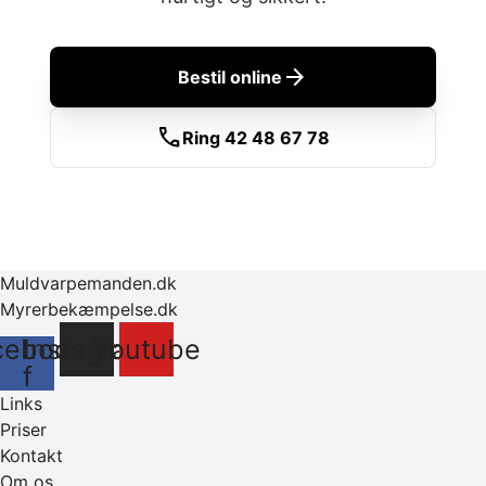
arrow_forward
Bestil online
call
Ring 42 48 67 78
Muldvarpemanden.dk
Myrerbekæmpelse.dk
cebook-
Instagram
Youtube
f
Links
Priser
Kontakt
Om os