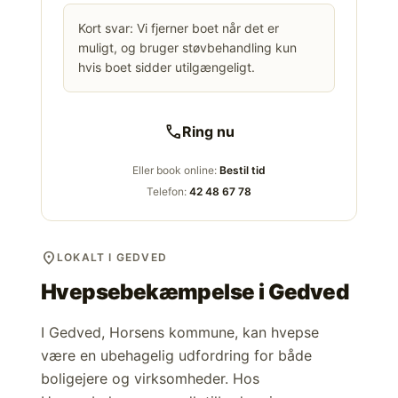
Kort svar: Vi fjerner boet når det er
muligt, og bruger støvbehandling kun
hvis boet sidder utilgængeligt.
call
Ring nu
Eller book online:
Bestil tid
Telefon:
42 48 67 78
location_on
LOKALT I GEDVED
Hvepsebekæmpelse i
Gedved
I Gedved, Horsens kommune, kan hvepse
være en ubehagelig udfordring for både
boligejere og virksomheder. Hos