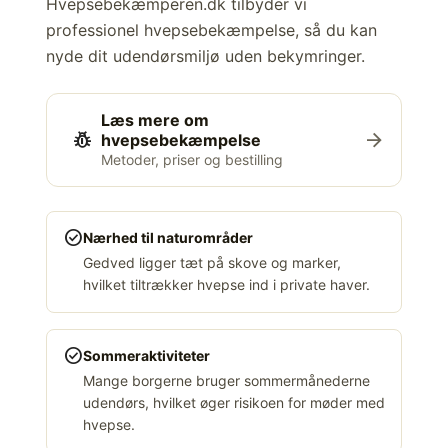
Hvepsebekæmperen.dk tilbyder vi
professionel hvepsebekæmpelse, så du kan
nyde dit udendørsmiljø uden bekymringer.
Læs mere om
pest_control
arrow_forward
hvepsebekæmpelse
Metoder, priser og bestilling
check_circle
Nærhed til naturområder
Gedved ligger tæt på skove og marker,
hvilket tiltrækker hvepse ind i private haver.
check_circle
Sommeraktiviteter
Mange borgerne bruger sommermånederne
udendørs, hvilket øger risikoen for møder med
hvepse.