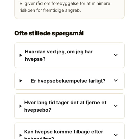
Vi giver råd om forebyggelse for at minimere
risikoen for fremtidige angreb.
Ofte stillede spørgsmål
Hvordan ved jeg, om jeg har
expand_more
hvepse?
expand_more
Er hvepsebekæmpelse farligt?
Hvor lang tid tager det at fjerne et
expand_more
hvepsebo?
Kan hvepse komme tilbage efter
expand_more