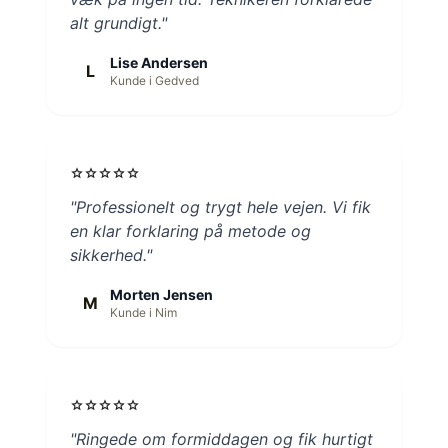
alt grundigt."
Lise Andersen
L
Kunde i Gedved
star
star
star
star
star
"Professionelt og trygt hele vejen. Vi fik
en klar forklaring på metode og
sikkerhed."
Morten Jensen
M
Kunde i Nim
star
star
star
star
star
"Ringede om formiddagen og fik hurtigt