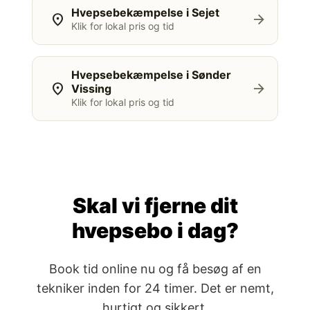
Hvepsebekæmpelse i Sejet
location_on
arrow_forward
Klik for lokal pris og tid
Hvepsebekæmpelse i Sønder
location_on
arrow_forward
Vissing
Klik for lokal pris og tid
Skal vi fjerne dit
hvepsebo i dag?
Book tid online nu og få besøg af en
tekniker inden for 24 timer. Det er nemt,
hurtigt og sikkert.