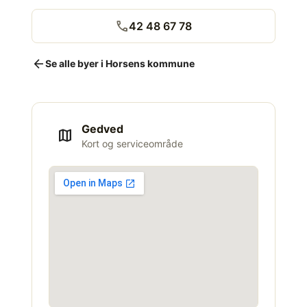
call
42 48 67 78
arrow_back
Se alle byer i Horsens kommune
Gedved
map
Kort og serviceområde