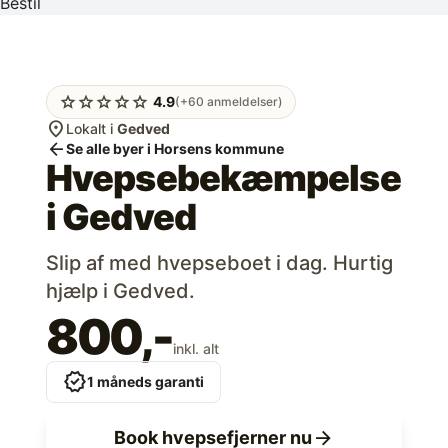
Bestil
star
star
star
star
star
4.9
(+60 anmeldelser)
location_on
Lokalt i
Gedved
arrow_back
Se alle byer i Horsens kommune
Hvepsebekæmpelse
i
Gedved
Slip af med hvepseboet i dag. Hurtig
hjælp i Gedved.
800,-
inkl. alt
verified
1 måneds garanti
arrow_forward
Book hvepsefjerner nu