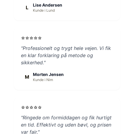
Lise Andersen
L
Kunde i Lund
star
star
star
star
star
"Professionelt og trygt hele vejen. Vi fik
en klar forklaring på metode og
sikkerhed."
Morten Jensen
M
Kunde i Nim
star
star
star
star
star
"Ringede om formiddagen og fik hurtigt
en tid. Effektivt og uden bøvl, og prisen
var fair."