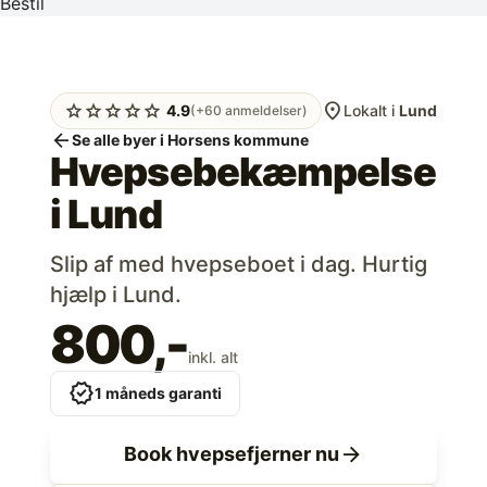
Bestil
location_on
star
star
star
star
star
4.9
Lokalt i
Lund
(+60 anmeldelser)
arrow_back
Se alle byer i Horsens kommune
Hvepsebekæmpelse
i
Lund
Slip af med hvepseboet i dag. Hurtig
hjælp i Lund.
800,-
inkl. alt
verified
1 måneds garanti
arrow_forward
Book hvepsefjerner nu