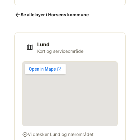
arrow_back
Se alle byer i Horsens kommune
Lund
map
Kort og serviceområde
verified
Vi dækker Lund og nærområdet