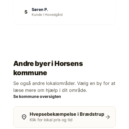
Søren P.
S
Kunde i Hovedgård
Andre byer i
Horsens
kommune
Se også andre lokalområder. Vælg en by for at
læse mere om hjælp i dit område.
Se kommune oversigten
Hvepsebekæmpelse i Brædstrup
location_on
arrow_forward
Klik for lokal pris og tid