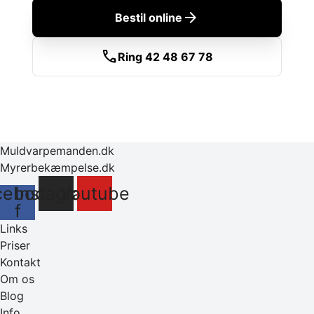
arrow_forward
Bestil online
call
Ring 42 48 67 78
Muldvarpemanden.dk
Myrerbekæmpelse.dk
cebook-
Instagram
Youtube
f
Links
Priser
Kontakt
Om os
Blog
Info