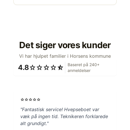
Det siger vores kunder
Vi har hjulpet familier i Horsens kommune
Baseret på 240+
4.8
star
star
star
star
star_half
anmeldelser
star
star
star
star
star
"Fantastisk service! Hvepseboet var
væk på ingen tid. Teknikeren forklarede
alt grundigt."