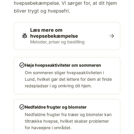
hvepsebekæmpelse. Vi sørger for, at dit hjem
bliver trygt og hvepsefri.
Læs mere om
pest_control
arrow_forward
hvepsebekæmpelse
Metoder, priser og bestilling
check_circle
Høje hvepseaktiviteter om sommeren
Om sommeren stiger hvepseaktiviteten i
Lund, hvilket gør det lettere for dem at finde
redepladser i og omkring dit hjem.
check_circle
Nedfaldne frugter og blomster
Nedfaldne frugter fra træer og blomster kan
tiltrække hvepse, hvilket skaber problemer
for haveejere i området.