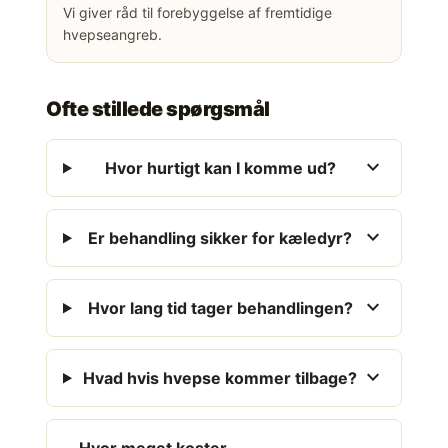
Vi giver råd til forebyggelse af fremtidige
hvepseangreb.
Ofte stillede spørgsmål
expand_more
Hvor hurtigt kan I komme ud?
expand_more
Er behandling sikker for kæledyr?
expand_more
Hvor lang tid tager behandlingen?
expand_more
Hvad hvis hvepse kommer tilbage?