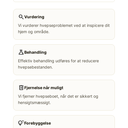
search
Vurdering
Vi vurderer hvepseproblemet ved at inspicere dit
hjem og område.
science
Behandling
Effektiv behandling udføres for at reducere
hvepsebestanden.
delete
Fjernelse når muligt
Vi fjerner hvepseboet, når det er sikkert og
hensigtsmæssigt.
tips_and_updates
Forebyggelse