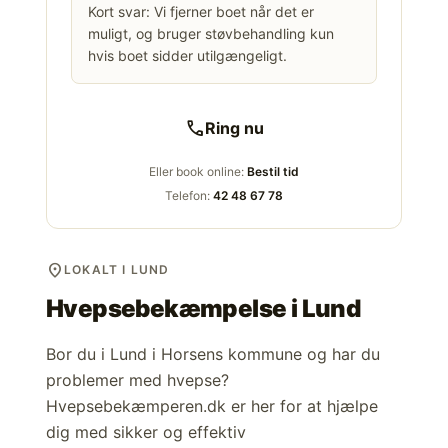
Kort svar: Vi fjerner boet når det er
muligt, og bruger støvbehandling kun
hvis boet sidder utilgængeligt.
call
Ring nu
Eller book online:
Bestil tid
Telefon:
42 48 67 78
location_on
LOKALT I LUND
Hvepsebekæmpelse i
Lund
Bor du i Lund i Horsens kommune og har du
problemer med hvepse?
Hvepsebekæmperen.dk er her for at hjælpe
dig med sikker og effektiv