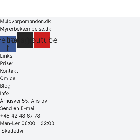
Muldvarpemanden.dk
Myrerbekæmpelse.dk
cebook-
Instagram
Youtube
f
Links
Priser
Kontakt
Om os
Blog
Info
Århusvej 55, Ans by
Send en E-mail
+45 42 48 67 78
Man-Lør 06:00 - 22:00
‎ Skadedyr