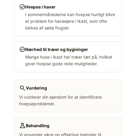
check_circle
Hvepse i haver
I sommermånederne kan hvepse hurtigt blive
et problem for haveejere i Ikast, som ofte
lokkes af søde frugter.
check_circle
Nærhed til træer og bygninger
Mange huse i Ikast har træer tæt på, hvilket
giver hvepse gode rede-muligheder.
search
Vurdering
Vi vurderer din ejendom for at identificere
hvepseproblemet.
science
Behandling
Vi anvender sikre og effektive metoder til