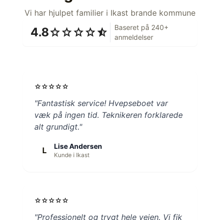
Vi har hjulpet familier i Ikast brande kommune
Baseret på 240+
4.8
star
star
star
star
star_half
anmeldelser
star
star
star
star
star
"Fantastisk service! Hvepseboet var
væk på ingen tid. Teknikeren forklarede
alt grundigt."
Lise Andersen
L
Kunde i Ikast
star
star
star
star
star
"Professionelt og trygt hele vejen. Vi fik