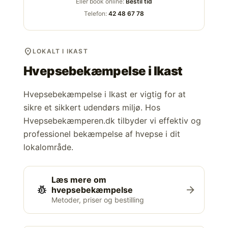
Eller book online:
Bestil tid
Telefon:
42 48 67 78
location_on
LOKALT I IKAST
Hvepsebekæmpelse i
Ikast
Hvepsebekæmpelse i Ikast er vigtig for at
sikre et sikkert udendørs miljø. Hos
Hvepsebekæmperen.dk tilbyder vi effektiv og
professionel bekæmpelse af hvepse i dit
lokalområde.
Læs mere om
pest_control
arrow_forward
hvepsebekæmpelse
Metoder, priser og bestilling