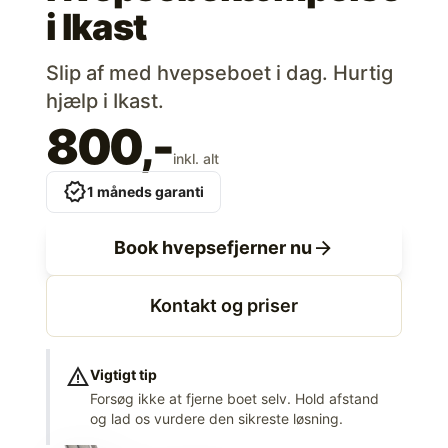
i
Ikast
Slip af med hvepseboet i dag. Hurtig
hjælp i Ikast.
800,-
inkl. alt
verified
1 måneds garanti
arrow_forward
Book hvepsefjerner nu
Kontakt og priser
warning
Vigtigt tip
Forsøg ikke at fjerne boet selv. Hold afstand
og lad os vurdere den sikreste løsning.