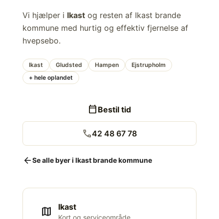
Vi hjælper i
Ikast
og resten af Ikast brande
kommune med hurtig og effektiv fjernelse af
hvepsebo.
Ikast
Gludsted
Hampen
Ejstrupholm
+ hele oplandet
calendar_today
Bestil tid
call
42 48 67 78
arrow_back
Se alle byer i Ikast brande kommune
Ikast
map
Kort og serviceområde