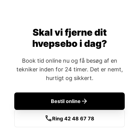
Skal vi fjerne dit
hvepsebo i dag?
Book tid online nu og få besøg af en
tekniker inden for 24 timer. Det er nemt,
hurtigt og sikkert.
arrow_forward
Bestil online
call
Ring 42 48 67 78