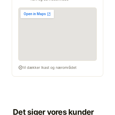
verified
Vi dækker Ikast og nærområdet
Det siger vores kunder