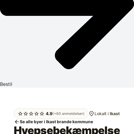
Bestil
location_on
star
star
star
star
star
4.9
Lokalt i
Ikast
(+60 anmeldelser)
arrow_back
Se alle byer i Ikast brande kommune
Hvepsebekæmpelse