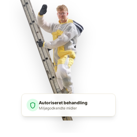
Autoriseret behandling
shield
Miljøgodkendte midler