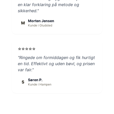
en klar forklaring på metode og
sikkerhed."
Morten Jensen
M
Kunde i Gludsted
star
star
star
star
star
"Ringede om formiddagen og fik hurtigt
en tid. Effektivt og uden bøvl, og prisen
var fair."
Søren P.
S
Kunde i Hampen