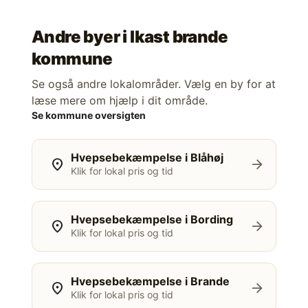
Andre byer i
Ikast brande
kommune
Se også andre lokalområder. Vælg en by for at
læse mere om hjælp i dit område.
Se kommune oversigten
Hvepsebekæmpelse i Blåhøj
location_on
arrow_forward
Klik for lokal pris og tid
Hvepsebekæmpelse i Bording
location_on
arrow_forward
Klik for lokal pris og tid
Hvepsebekæmpelse i Brande
location_on
arrow_forward
Klik for lokal pris og tid