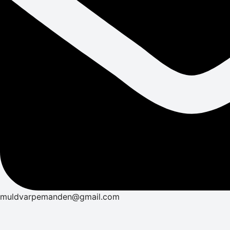
muldvarpemanden@gmail.com