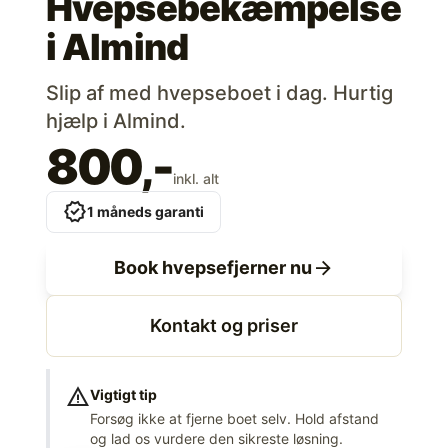
Hvepsebekæmpelse
i
Almind
Slip af med hvepseboet i dag. Hurtig
hjælp i Almind.
800,-
inkl. alt
verified
1 måneds garanti
arrow_forward
Book hvepsefjerner nu
Kontakt og priser
warning
Vigtigt tip
Forsøg ikke at fjerne boet selv. Hold afstand
og lad os vurdere den sikreste løsning.