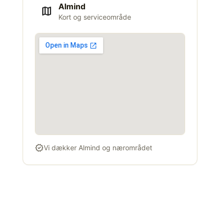
Almind
map
Kort og serviceområde
verified
Vi dækker Almind og nærområdet