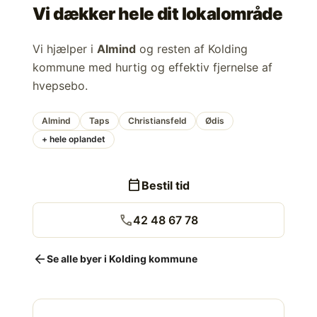
Vi dækker hele dit lokalområde
Vi hjælper i
Almind
og resten af Kolding
kommune med hurtig og effektiv fjernelse af
hvepsebo.
Almind
Taps
Christiansfeld
Ødis
+ hele oplandet
calendar_today
Bestil tid
call
42 48 67 78
arrow_back
Se alle byer i Kolding kommune