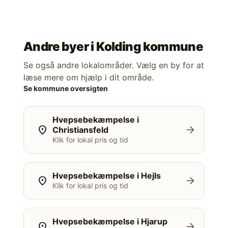
Andre byer i
Kolding kommune
Se også andre lokalområder. Vælg en by for at
læse mere om hjælp i dit område.
Se kommune oversigten
Hvepsebekæmpelse i
location_on
arrow_forward
Christiansfeld
Klik for lokal pris og tid
Hvepsebekæmpelse i Hejls
location_on
arrow_forward
Klik for lokal pris og tid
Hvepsebekæmpelse i Hjarup
location_on
arrow_forward