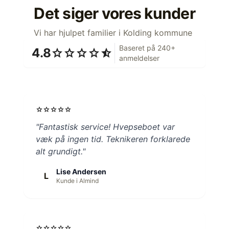
Det siger vores kunder
Vi har hjulpet familier i Kolding kommune
Baseret på 240+
4.8
star
star
star
star
star_half
anmeldelser
star
star
star
star
star
"Fantastisk service! Hvepseboet var
væk på ingen tid. Teknikeren forklarede
alt grundigt."
Lise Andersen
L
Kunde i Almind
star
star
star
star
star