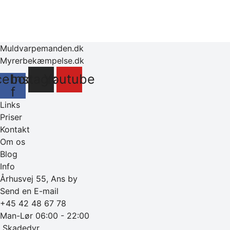
Muldvarpemanden.dk
Myrerbekæmpelse.dk
cebook-
Instagram
Youtube
f
Links
Priser
Kontakt
Om os
Blog
Info
Århusvej 55, Ans by
Send en E-mail
+45 42 48 67 78
Man-Lør 06:00 - 22:00
‎ Skadedyr