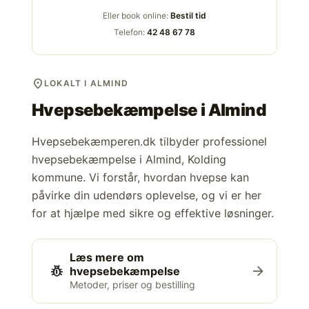
Eller book online:
Bestil tid
Telefon:
42 48 67 78
location_on
LOKALT I ALMIND
Hvepsebekæmpelse i
Almind
Hvepsebekæmperen.dk tilbyder professionel
hvepsebekæmpelse i Almind, Kolding
kommune. Vi forstår, hvordan hvepse kan
påvirke din udendørs oplevelse, og vi er her
for at hjælpe med sikre og effektive løsninger.
Læs mere om
pest_control
arrow_forward
hvepsebekæmpelse
Metoder, priser og bestilling