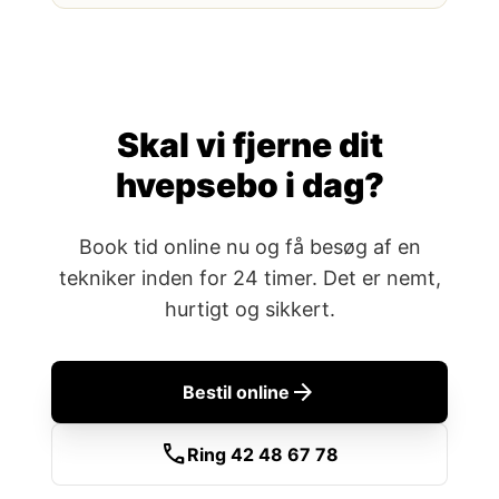
Skal vi fjerne dit
hvepsebo i dag?
Book tid online nu og få besøg af en
tekniker inden for 24 timer. Det er nemt,
hurtigt og sikkert.
arrow_forward
Bestil online
call
Ring 42 48 67 78