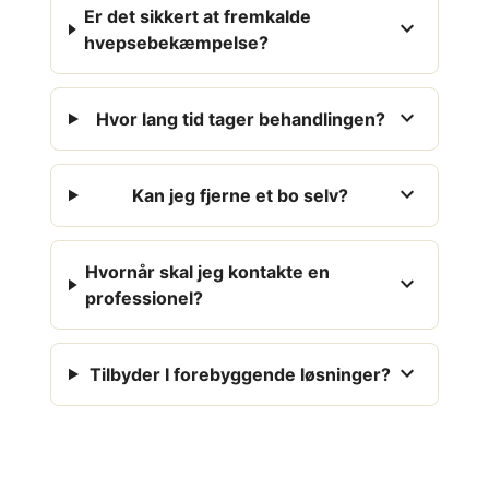
Er det sikkert at fremkalde
expand_more
hvepsebekæmpelse?
expand_more
Hvor lang tid tager behandlingen?
expand_more
Kan jeg fjerne et bo selv?
Hvornår skal jeg kontakte en
expand_more
professionel?
expand_more
Tilbyder I forebyggende løsninger?