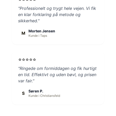
"Professionelt og trygt hele vejen. Vi fik
en klar forklaring på metode og
sikkerhed."
Morten Jensen
M
Kunde i Taps
star
star
star
star
star
"Ringede om formiddagen og fik hurtigt
en tid. Effektivt og uden bøvl, og prisen
var fair."
Søren P.
S
Kunde i Christiansfeld