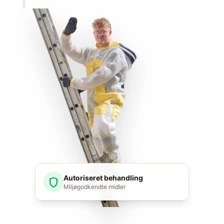
Autoriseret behandling
shield
Miljøgodkendte midler