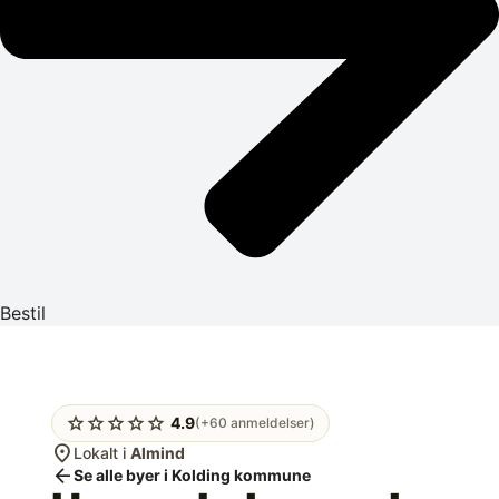
Bestil
star
star
star
star
star
4.9
(+60 anmeldelser)
location_on
Lokalt i
Almind
arrow_back
Se alle byer i Kolding kommune