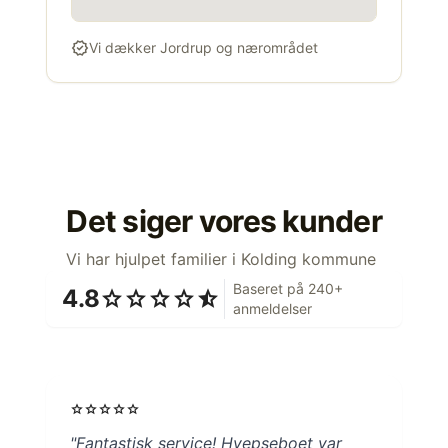
verified
Vi dækker Jordrup og nærområdet
Det siger vores kunder
Vi har hjulpet familier i Kolding kommune
Baseret på 240+
4.8
star
star
star
star
star_half
anmeldelser
star
star
star
star
star
"Fantastisk service! Hvepseboet var