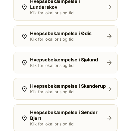
Hvepsebekæmpelse i
location_on
arrow_forward
Lunderskov
Klik for lokal pris og tid
Hvepsebekæmpelse i Ødis
location_on
arrow_forward
Klik for lokal pris og tid
Hvepsebekæmpelse i Sjølund
location_on
arrow_forward
Klik for lokal pris og tid
Hvepsebekæmpelse i Skanderup
location_on
arrow_forward
Klik for lokal pris og tid
Hvepsebekæmpelse i Sønder
location_on
arrow_forward
Bjert
Klik for lokal pris og tid