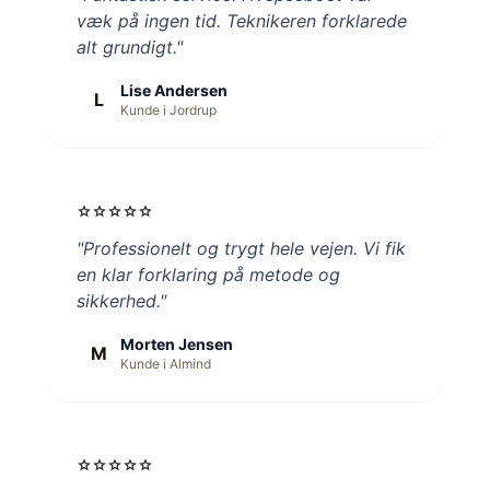
væk på ingen tid. Teknikeren forklarede
alt grundigt."
Lise Andersen
L
Kunde i Jordrup
star
star
star
star
star
"Professionelt og trygt hele vejen. Vi fik
en klar forklaring på metode og
sikkerhed."
Morten Jensen
M
Kunde i Almind
star
star
star
star
star