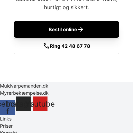
hurtigt og sikkert.
arrow_forward
Bestil online
call
Ring 42 48 67 78
Muldvarpemanden.dk
Myrerbekæmpelse.dk
cebook-
Instagram
Youtube
f
Links
Priser
Kontakt