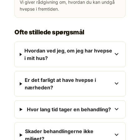
Vi giver rådgivning om, hvordan du kan undgå
hvepse i fremtiden.
Ofte stillede spørgsmål
Hvordan ved jeg, om jeg har hvepse
expand_more
i mit hus?
Er det farligt at have hvepse i
expand_more
nærheden?
expand_more
Hvor lang tid tager en behandling?
Skader behandlingerne ikke
expand_more
miljøet?