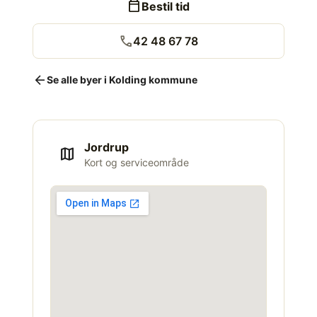
calendar_today
Bestil tid
call
42 48 67 78
arrow_back
Se alle byer i Kolding kommune
Jordrup
map
Kort og serviceområde