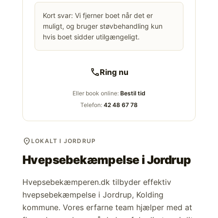
Kort svar: Vi fjerner boet når det er
muligt, og bruger støvbehandling kun
hvis boet sidder utilgængeligt.
call
Ring nu
Eller book online:
Bestil tid
Telefon:
42 48 67 78
location_on
LOKALT I JORDRUP
Hvepsebekæmpelse i
Jordrup
Hvepsebekæmperen.dk tilbyder effektiv
hvepsebekæmpelse i Jordrup, Kolding
kommune. Vores erfarne team hjælper med at