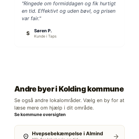
"Ringede om formiddagen og fik hurtigt
en tid. Effektivt og uden bøvl, og prisen
var fair."
Søren P.
S
Kunde i Taps
Andre byer i
Kolding kommune
Se også andre lokalområder. Vælg en by for at
læse mere om hjælp i dit område.
Se kommune oversigten
Hvepsebekæmpelse i Almind
location_on
arrow_forward