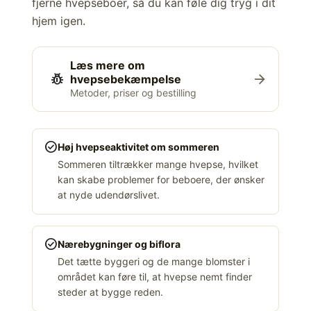
fjerne hvepseboer, så du kan føle dig tryg i dit
hjem igen.
Læs mere om
pest_control
arrow_forward
hvepsebekæmpelse
Metoder, priser og bestilling
check_circle
Høj hvepseaktivitet om sommeren
Sommeren tiltrækker mange hvepse, hvilket
kan skabe problemer for beboere, der ønsker
at nyde udendørslivet.
check_circle
Nærebygninger og biflora
Det tætte byggeri og de mange blomster i
området kan føre til, at hvepse nemt finder
steder at bygge reden.