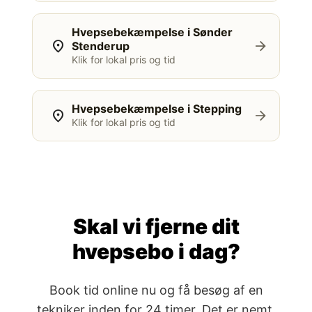
Hvepsebekæmpelse i Sønder
location_on
arrow_forward
Stenderup
Klik for lokal pris og tid
Hvepsebekæmpelse i Stepping
location_on
arrow_forward
Klik for lokal pris og tid
Skal vi fjerne dit
hvepsebo i dag?
Book tid online nu og få besøg af en
tekniker inden for 24 timer. Det er nemt,