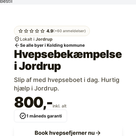
Bestil
star
star
star
star
star
4.9
(+60 anmeldelser)
location_on
Lokalt i
Jordrup
arrow_back
Se alle byer i Kolding kommune
Hvepsebekæmpelse
i
Jordrup
Slip af med hvepseboet i dag. Hurtig
hjælp i Jordrup.
800,-
inkl. alt
verified
1 måneds garanti
arrow_forward
Book hvepsefjerner nu