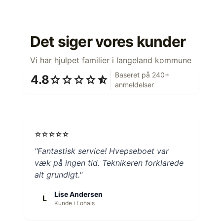
Det siger vores kunder
Vi har hjulpet familier i langeland kommune
Baseret på 240+
4.8
star
star
star
star
star_half
anmeldelser
star
star
star
star
star
"Fantastisk service! Hvepseboet var
væk på ingen tid. Teknikeren forklarede
alt grundigt."
Lise Andersen
L
Kunde i Lohals