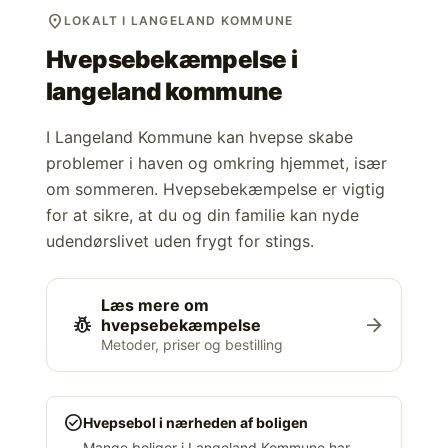
location_on
LOKALT I LANGELAND KOMMUNE
Hvepsebekæmpelse i
langeland kommune
I Langeland Kommune kan hvepse skabe
problemer i haven og omkring hjemmet, især
om sommeren. Hvepsebekæmpelse er vigtig
for at sikre, at du og din familie kan nyde
udendørslivet uden frygt for stings.
Læs mere om
pest_control
arrow_forward
hvepsebekæmpelse
Metoder, priser og bestilling
check_circle
Hvepsebol i nærheden af boligen
Mange boliger i Langeland Kommune har