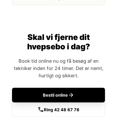
Skal vi fjerne dit
hvepsebo i dag?
Book tid online nu og få besøg af en
tekniker inden for 24 timer. Det er nemt,
hurtigt og sikkert.
arrow_forward
Bestil online
call
Ring 42 48 67 78