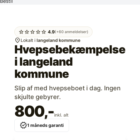
Bestil
star
star
star
star
star
4.9
(+60 anmeldelser)
location_on
Lokalt i
langeland kommune
Hvepsebekæmpelse
i
langeland
kommune
Slip af med hvepseboet i dag. Ingen
skjulte gebyrer.
800,-
inkl. alt
verified
1 måneds garanti