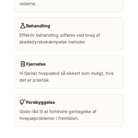
rederne.
science
Behandling
Effektiv behandling udføres ved brug af
skadedyrsbekæmpelse metoder.
delete
Fjernelse
Vi fjerner hvepsebol så sikkert som muligt, hvis
det er praktisk.
tips_and_updates
Forebyggelse
Gode råd til at forhindre gentagelse af
hvepseproblemer i fremtiden.