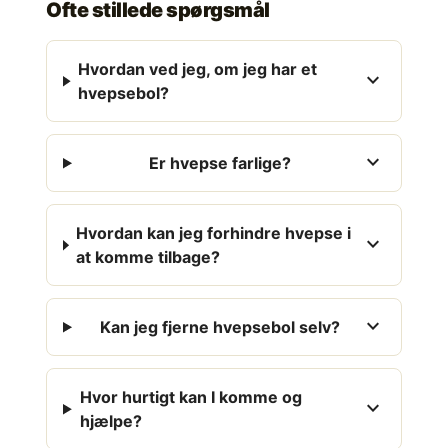
Ofte stillede spørgsmål
Hvordan ved jeg, om jeg har et
expand_more
hvepsebol?
expand_more
Er hvepse farlige?
Hvordan kan jeg forhindre hvepse i
expand_more
at komme tilbage?
expand_more
Kan jeg fjerne hvepsebol selv?
Hvor hurtigt kan I komme og
expand_more
hjælpe?