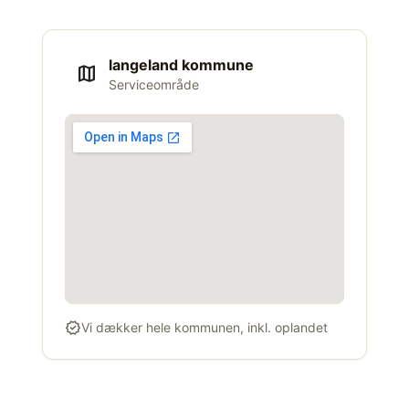
langeland kommune
map
Serviceområde
verified
Vi dækker hele kommunen, inkl. oplandet