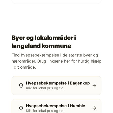
Byer og lokalområder i
langeland kommune
Find hvepsebekæmpelse i de største byer og
nærområder. Brug linksene her for hurtig hjælp
i dit område.
Hvepsebekæmpelse i Bagenkop
location_on
arrow_forward
Klik for lokal pris og tid
Hvepsebekæmpelse i Humble
location_on
arrow_forward
Klik for lokal pris og tid