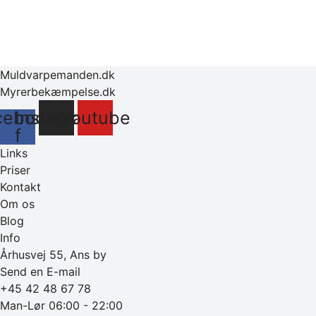
Muldvarpemanden.dk
Myrerbekæmpelse.dk
cebook-
Instagram
Youtube
f
Links
Priser
Kontakt
Om os
Blog
Info
Århusvej 55, Ans by
Send en E-mail
+45 42 48 67 78
Man-Lør 06:00 - 22:00