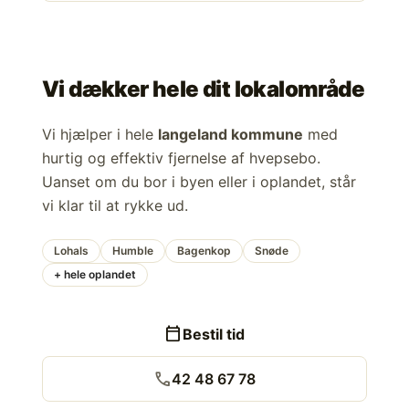
Vi dækker hele dit lokalområde
Vi hjælper i hele
langeland kommune
med
hurtig og effektiv fjernelse af hvepsebo.
Uanset om du bor i byen eller i oplandet, står
vi klar til at rykke ud.
Lohals
Humble
Bagenkop
Snøde
+ hele oplandet
calendar_today
Bestil tid
call
42 48 67 78