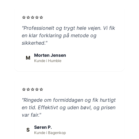
star
star
star
star
star
"Professionelt og trygt hele vejen. Vi fik
en klar forklaring på metode og
sikkerhed."
Morten Jensen
M
Kunde i Humble
star
star
star
star
star
"Ringede om formiddagen og fik hurtigt
en tid. Effektivt og uden bøvl, og prisen
var fair."
Søren P.
S
Kunde i Bagenkop