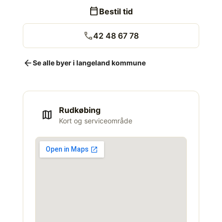
calendar_today
Bestil tid
call
42 48 67 78
arrow_back
Se alle byer i langeland kommune
Rudkøbing
map
Kort og serviceområde