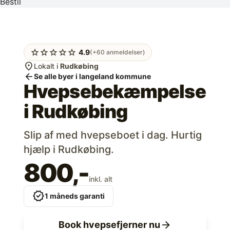
Bestil
star
star
star
star
star
4.9
(+60 anmeldelser)
location_on
Lokalt i
Rudkøbing
arrow_back
Se alle byer i langeland kommune
Hvepsebekæmpelse
i
Rudkøbing
Slip af med hvepseboet i dag. Hurtig
hjælp i Rudkøbing.
800,-
inkl. alt
verified
1 måneds garanti
arrow_forward
Book hvepsefjerner nu