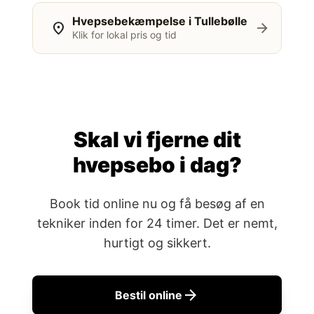
Hvepsebekæmpelse i Tullebølle
location_on
arrow_forward
Klik for lokal pris og tid
Skal vi fjerne dit
hvepsebo i dag?
Book tid online nu og få besøg af en
tekniker inden for 24 timer. Det er nemt,
hurtigt og sikkert.
arrow_forward
Bestil online