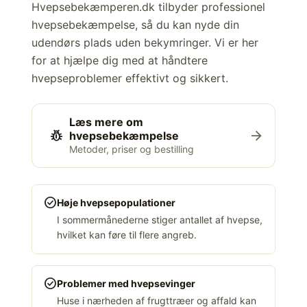
Hvepsebekæmperen.dk tilbyder professionel
hvepsebekæmpelse, så du kan nyde din
udendørs plads uden bekymringer. Vi er her
for at hjælpe dig med at håndtere
hvepseproblemer effektivt og sikkert.
Læs mere om
pest_control
arrow_forward
hvepsebekæmpelse
Metoder, priser og bestilling
check_circle
Høje hvepsepopulationer
I sommermånederne stiger antallet af hvepse,
hvilket kan føre til flere angreb.
check_circle
Problemer med hvepsevinger
Huse i nærheden af frugttræer og affald kan