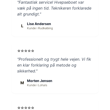
"Fantastisk service! Hvepseboet var
væk på ingen tid. Teknikeren forklarede
alt grundigt."
Lise Andersen
L
Kunde i Rudkøbing
star
star
star
star
star
"Professionelt og trygt hele vejen. Vi fik
en klar forklaring på metode og
sikkerhed."
Morten Jensen
M
Kunde i Lohals
star
star
star
star
star