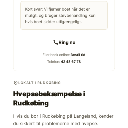
Kort svar: Vi fjerner boet når det er
muligt, og bruger støvbehandling kun
hvis boet sidder utilgængeligt.
call
Ring nu
Eller book online:
Bestil tid
Telefon:
42 48 67 78
location_on
LOKALT I RUDKØBING
Hvepsebekæmpelse i
Rudkøbing
Hvis du bor i Rudkøbing på Langeland, kender
du sikkert til problemerne med hvepse.