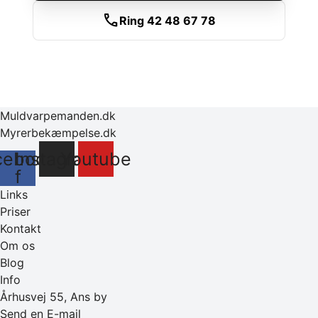
call
Ring 42 48 67 78
Muldvarpemanden.dk
Myrerbekæmpelse.dk
cebook-
Instagram
Youtube
f
Links
Priser
Kontakt
Om os
Blog
Info
Århusvej 55, Ans by
Send en E-mail