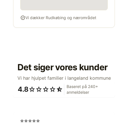
verified
Vi dækker Rudkøbing og nærområdet
Det siger vores kunder
Vi har hjulpet familier i langeland kommune
Baseret på 240+
4.8
star
star
star
star
star_half
anmeldelser
star
star
star
star
star