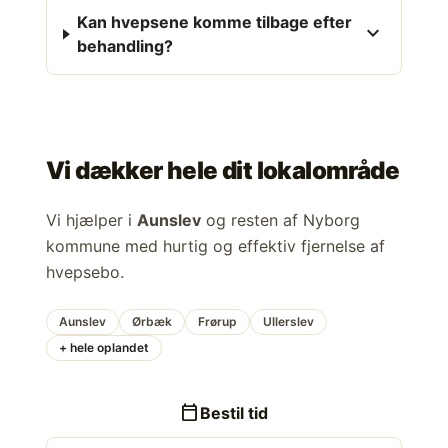
Kan hvepsene komme tilbage efter
expand_more
behandling?
Vi dækker hele dit lokalområde
Vi hjælper i
Aunslev
og resten af Nyborg
kommune med hurtig og effektiv fjernelse af
hvepsebo.
Aunslev
Ørbæk
Frørup
Ullerslev
+ hele oplandet
calendar_today
Bestil tid