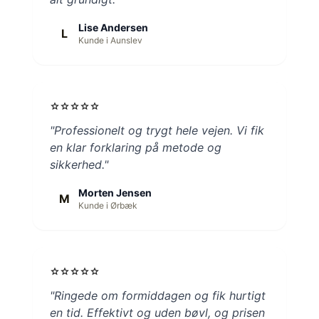
Lise Andersen
L
Kunde i Aunslev
star
star
star
star
star
"Professionelt og trygt hele vejen. Vi fik
en klar forklaring på metode og
sikkerhed."
Morten Jensen
M
Kunde i Ørbæk
star
star
star
star
star
"Ringede om formiddagen og fik hurtigt
en tid. Effektivt og uden bøvl, og prisen