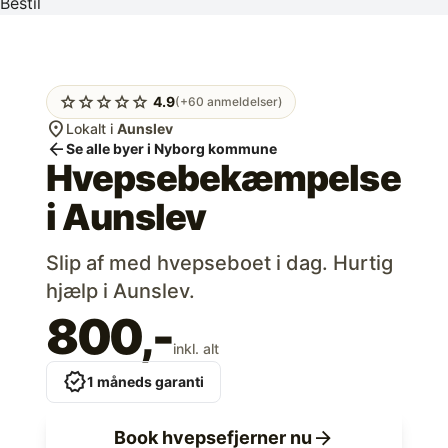
Bestil
star
star
star
star
star
4.9
(+60 anmeldelser)
location_on
Lokalt i
Aunslev
arrow_back
Se alle byer i Nyborg kommune
Hvepsebekæmpelse
i
Aunslev
Slip af med hvepseboet i dag. Hurtig
hjælp i Aunslev.
800,-
inkl. alt
verified
1 måneds garanti
arrow_forward
Book hvepsefjerner nu