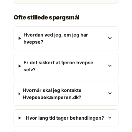
Ofte stillede spørgsmål
Hvordan ved jeg, om jeg har
expand_more
hvepse?
Er det sikkert at fjerne hvepse
expand_more
selv?
Hvornår skal jeg kontakte
expand_more
Hvepsebekæmperen.dk?
expand_more
Hvor lang tid tager behandlingen?