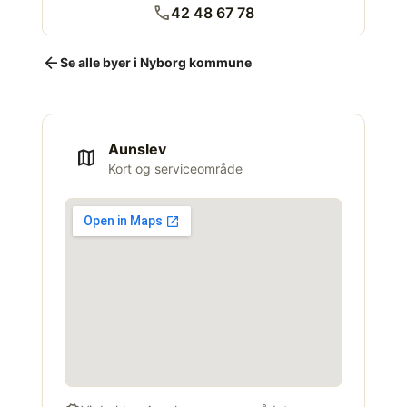
call
42 48 67 78
arrow_back
Se alle byer i Nyborg kommune
Aunslev
map
Kort og serviceområde