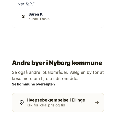
var fair."
Søren P.
S
Kunde i Frørup
Andre byer i
Nyborg kommune
Se også andre lokalområder. Vælg en by for at
læse mere om hjælp i dit område.
Se kommune oversigten
Hvepsebekæmpelse i Ellinge
location_on
arrow_forward
Klik for lokal pris og tid