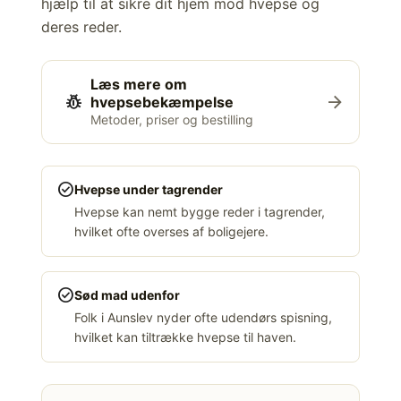
hjælp til at sikre dit hjem mod hvepse og
deres reder.
Læs mere om
pest_control
arrow_forward
hvepsebekæmpelse
Metoder, priser og bestilling
check_circle
Hvepse under tagrender
Hvepse kan nemt bygge reder i tagrender,
hvilket ofte overses af boligejere.
check_circle
Sød mad udenfor
Folk i Aunslev nyder ofte udendørs spisning,
hvilket kan tiltrække hvepse til haven.