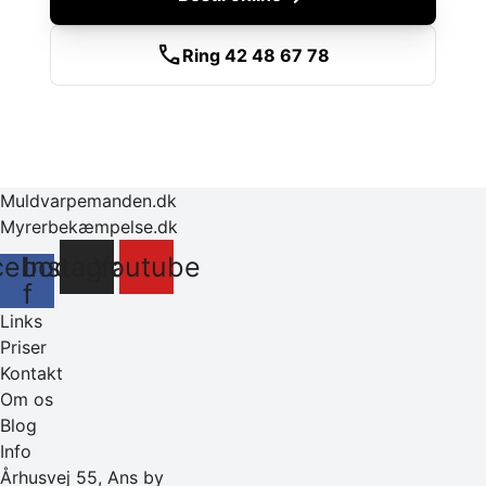
call
Ring 42 48 67 78
Muldvarpemanden.dk
Myrerbekæmpelse.dk
cebook-
Instagram
Youtube
f
Links
Priser
Kontakt
Om os
Blog
Info
Århusvej 55, Ans by