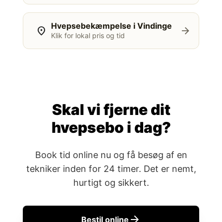
Hvepsebekæmpelse i Vindinge
location_on
arrow_forward
Klik for lokal pris og tid
Skal vi fjerne dit
hvepsebo i dag?
Book tid online nu og få besøg af en
tekniker inden for 24 timer. Det er nemt,
hurtigt og sikkert.
arrow_forward
Bestil online