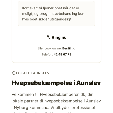
Kort svar: Vi fjerner boet når det er
muligt, og bruger støvbehandling kun
hvis boet sidder utilgængeligt.
call
Ring nu
Eller book online:
Bestil tid
Telefon:
42 48 67 78
location_on
LOKALT I AUNSLEV
Hvepsebekæmpelse i
Aunslev
Velkommen til Hvepsebekæmperen.dk, din
lokale partner til hvepsebekæmpelse i Aunslev
i Nyborg kommune. Vi tilbyder professionel