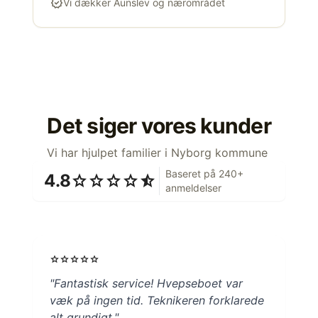
verified
Vi dækker Aunslev og nærområdet
Det siger vores kunder
Vi har hjulpet familier i Nyborg kommune
Baseret på 240+
4.8
star
star
star
star
star_half
anmeldelser
star
star
star
star
star
"Fantastisk service! Hvepseboet var
væk på ingen tid. Teknikeren forklarede
alt grundigt."